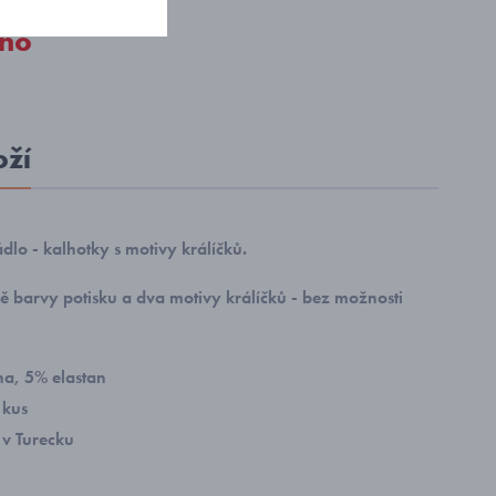
no
oží
dlo - kalhotky s motivy králíčků.
 barvy potisku a dva motivy králíčků - bez možnosti
a, 5% elastan
 kus
v Turecku