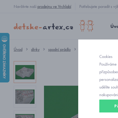
Navštivte naši
prodejnu ve Vrchlabí
Potřebujete poradit s
Úv
Úvod
dívky
spodní prádlo
spodní kalhotky
dí
Cookies
Používáme 
přizpůsoben
personaliz
udělíte sou
nakupování
P