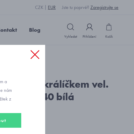
CZK
EUR
Jste tu poprvé?
Zaregistrujte se
ontakt
Blog
Vyhledat
Přihlášení
Košík
: H1981_bílá
alhotky s králíčkem vel.
ům a
vše nám
 až 134-140 bílá
itek z
out