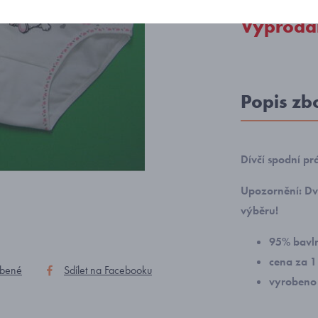
Vyprodá
Popis zb
Dívčí spodní prá
Upozornění: Dvě
výběru!
95% bavln
cena za 1
íbené
Sdílet na Facebooku
vyrobeno 