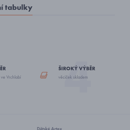
ní tabulky
ĚR
ŠIROKÝ VÝBĚR
 ve Vrchlabí
věciček skladem
Dětské Artex