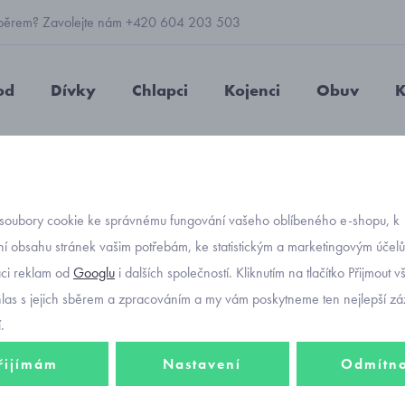
 výběrem? Zavolejte nám +420 604 203 503
od
Dívky
Chlapci
Kojenci
Obuv
K
včí kalhotky s králíčkem vel. 98-104 až 134-140 bílá
soubory cookie ke správnému fungování vašeho oblíbeného e-shopu, k
Objednávací kód
dívčí k
í obsahu stránek vašim potřebám, ke statistickým a marketingovým účel
aci reklam od
Googlu
i dalších společností. Kliknutím na tlačítko Přijmout 
98-104
hlas s jejich sběrem a zpracováním a my vám poskytneme ten nejlepší záž
.
řijímám
Nastavení
Odmítn
46 Kč