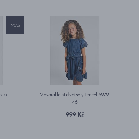
-25%
otisk
Mayoral letní dívčí šaty Tencel 6979-
46
999 Kč