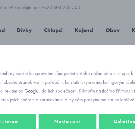
 výběrem? Zavolejte nám +420 604 203 503
od
Dívky
Chlapci
Kojenci
Obuv
K
dívčí lehká bunda prošívaná ombre Mayoral 6425-34
soubory cookie ke správnému fungování vašeho oblíbeného e-shopu, k
Objednávací kód
dívčí 
í obsahu stránek vašim potřebám, ke statistickým a marketingovým účel
aci reklam od
Googlu
i dalších společností. Kliknutím na tlačítko Přijmout 
ombre
hlas s jejich sběrem a zpracováním a my vám poskytneme ten nejlepší záž
.
řijímám
Nastavení
Odmítn
1 115 