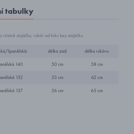
ní tabulky
včetně stojáčku, rukáv od krku bez stojáčku.
eská/španělská:
délka zad:
délka rukávu:
anělská 140
50 cm
58 cm
anělská 152
53 cm
62 cm
anělská 157
56 cm
65 cm