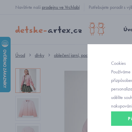
Navštivte naši
prodejnu ve Vrchlabí
Potřebujete poradit s
Úv
Úvod
dívky
oblečení jarní, podzimní
jarní bunda
Cookies
Používáme 
přizpůsoben
personaliz
udělíte sou
nakupování
P