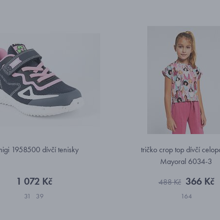
migi 1958500 dívčí tenisky
tričko crop top dívčí celop
Mayoral 6034-3
1 072 Kč
366 Kč
488 Kč
31
39
164