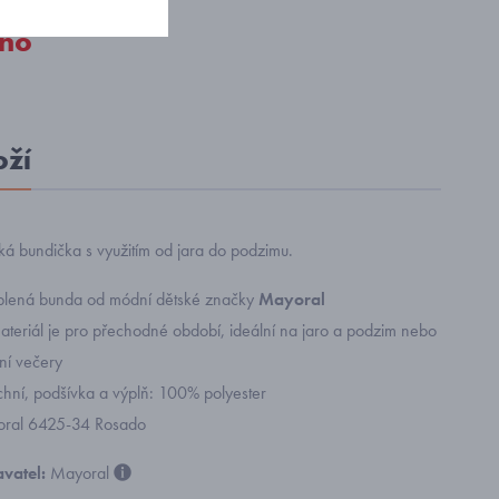
no
oží
ká bundička s využitím od jara do podzimu.
plená bunda od módní dětské značky
Mayoral
ateriál je pro přechodné období, ideální na jaro a podzim nebo
ní večery
rchní, podšívka a výplň: 100% polyester
yoral 6425-34 Rosado
vatel:
Mayoral