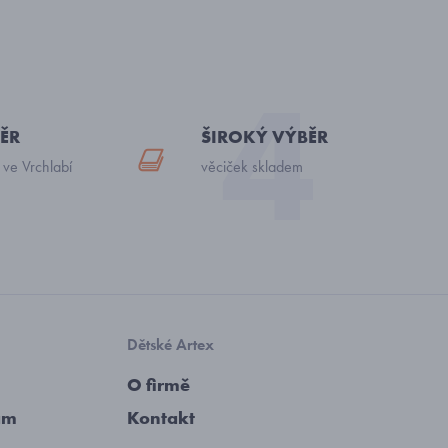
ĚR
ŠIROKÝ VÝBĚR
 ve Vrchlabí
věciček skladem
Dětské Artex
O firmě
am
Kontakt