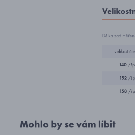
Velikost
Délka zad měřena 
velikost č
140
/šp
152
/šp
158
/šp
Mohlo by se vám líbit