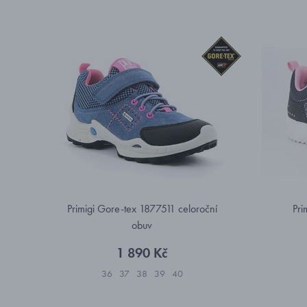
Primigi Gore-tex 1877511 celoroční
Pri
obuv
1 890 Kč
36
37
38
39
40