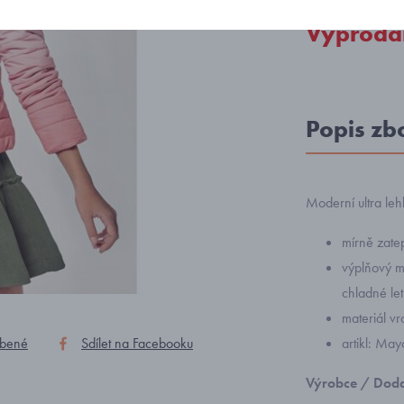
Vyprodá
Popis zb
Moderní ultra leh
mírně zate
výplňový m
chladné let
materiál v
íbené
Sdílet na Facebooku
artikl: Ma
Výrobce / Doda