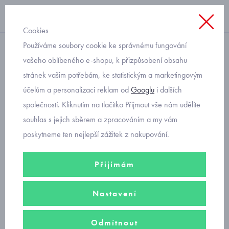
Cookies
Používáme soubory cookie ke správnému fungování
letní
vašeho oblíbeného e-shopu, k přizpůsobení obsahu
stránek vašim potřebám, ke statistickým a marketingovým
dívčí letní kalhoty Mayoral
účelům a personalizaci reklam od
Googlu
i dalších
6533-22
společností. Kliknutím na tlačítko Přijmout vše nám udělíte
souhlas s jejich sběrem a zpracováním a my vám
poskytneme ten nejlepší zážitek z nakupování.
Přijímám
Nastavení
Odmítnout