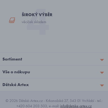
ŠIROKÝ VÝBĚR
věciček skladem
Sortiment
Vše o nákupu
Dětské Artex
© 2026 Dětské-Artex.cz - Krkonošská 27, 543 01 Vrchlabí - tel.:
+420 604 203 503, e-mail:
info@detske-artex.cz