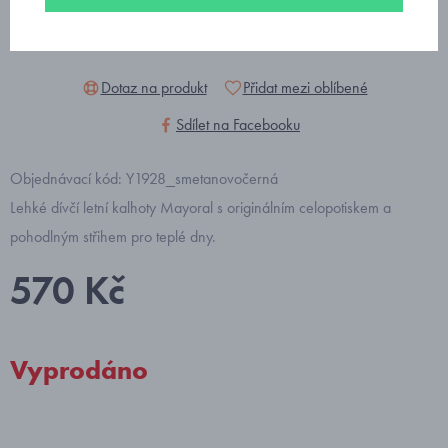
Dotaz na produkt
Přidat mezi oblíbené
Sdílet na Facebooku
Objednávací kód: Y1928_smetanovočerná
Lehké dívčí letní kalhoty Mayoral s originálním celopotiskem a
pohodlným střihem pro teplé dny.
570 Kč
Vyprodáno