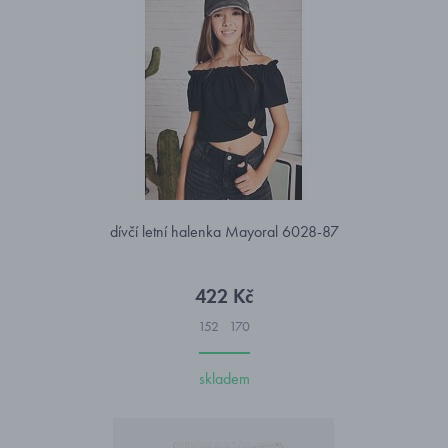
dívčí letní halenka Mayoral 6028-87
422 Kč
152
170
skladem