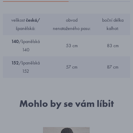
velikost
česká/
obvod
boční délka
španělská:
nenataženého pasu:
kalhot:
140
/španělská
53 cm
83 cm
140
152
/španělská
57 cm
87 cm
152
Mohlo by se vám líbit