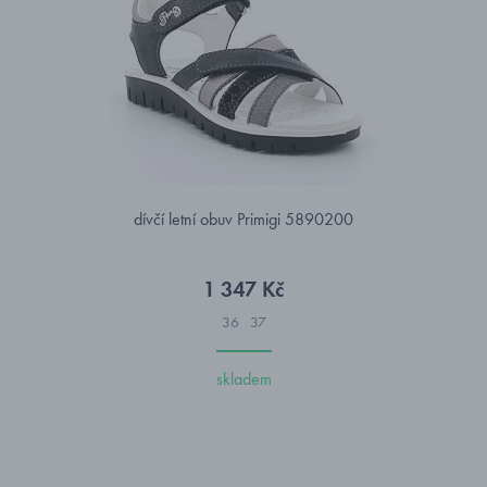
dívčí letní obuv Primigi 5890200
1 347 Kč
36
37
skladem