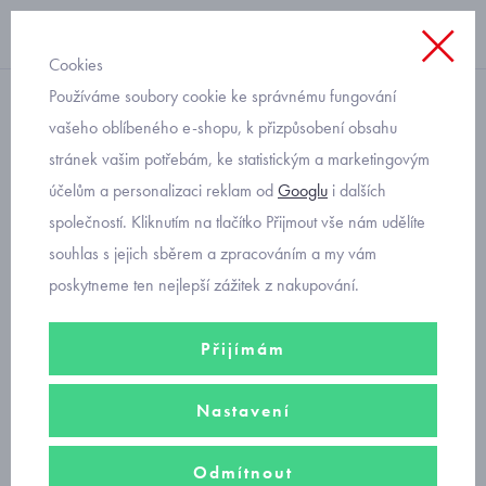
Cookies
Používáme soubory cookie ke správnému fungování
Úvod
vašeho oblíbeného e-shopu, k přizpůsobení obsahu
stránek vašim potřebám, ke statistickým a marketingovým
dívčí ponožky Rewon pro
účelům a personalizaci reklam od
Googlu
i dalších
délku chodidla 11 až 12 cm
společností. Kliknutím na tlačítko Přijmout vše nám udělíte
souhlas s jejich sběrem a zpracováním a my vám
Dotaz na produkt
Přidat mezi oblíbené
poskytneme ten nejlepší zážitek z nakupování.
Sdílet na Facebooku
Přijímám
Objednávací kód: J1073_mix barev
Nastavení
Popis zboží
Odmítnout