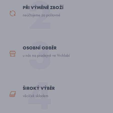
PŘI VÝMĚNĚ ZBOŽÍ
neúčtujeme za poštovné
OSOBNÍ ODBĚR
u nás na prodejně ve Vrchlabí
ŠIROKÝ VÝBĚR
věciček skladem