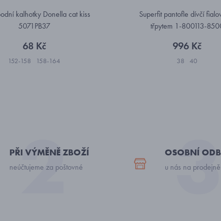
podní kalhotky Donella cat kiss
Superfit pantofle dívčí fialo
5071PB37
třpytem 1-800113-850
68 Kč
996 Kč
152-158
158-164
38
40
PŘI VÝMĚNĚ ZBOŽÍ
OSOBNÍ ODB
neúčtujeme za poštovné
u nás na prodejně