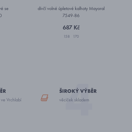
vé se
dívčí volné úpletové kalhoty Mayoral
0
7549-86
687 Kč
158
170
ĚR
ŠIROKÝ VÝBĚR
 ve Vrchlabí
věciček skladem