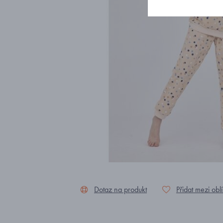
Dotaz na produkt
Přidat mezi obl