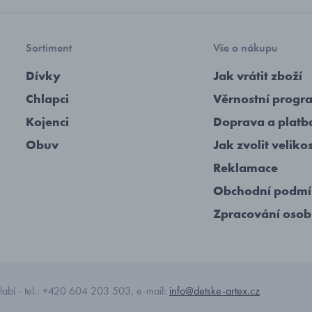
Sortiment
Vše o nákupu
Dívky
Jak vrátit zboží
Chlapci
Věrnostní progr
Kojenci
Doprava a platb
Obuv
Jak zvolit veliko
Reklamace
Obchodní podm
Zpracování osob
abí - tel.: +420 604 203 503, e-mail:
info@detske-artex.cz