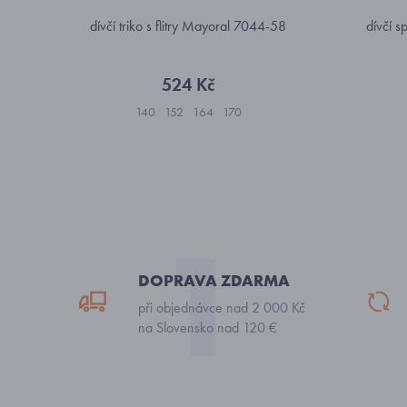
dívčí triko s flitry Mayoral 7044-58
dívčí s
524 Kč
140
152
164
170
DOPRAVA ZDARMA
při objednávce nad 2 000 Kč
na Slovensko nad 120 €