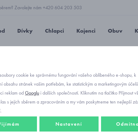
 výběrem? Zavolejte nám +420 604 203 503
od
Dívky
Chlapci
Kojenci
Obuv
K
é pyžamo Cornette Maya 033/181
soubory cookie ke správnému fungování vašeho oblíbeného e-shopu, k
Objednávací kó
dívčí 
í obsahu stránek vašim potřebám, ke statistickým a marketingovým účel
aci reklam od
Googlu
i dalších společností. Kliknutím na tlačítko Přijmout 
Corne
hlas s jejich sběrem a zpracováním a my vám poskytneme ten nejlepší záž
.
řijímám
Nastavení
Odmítn
698 K