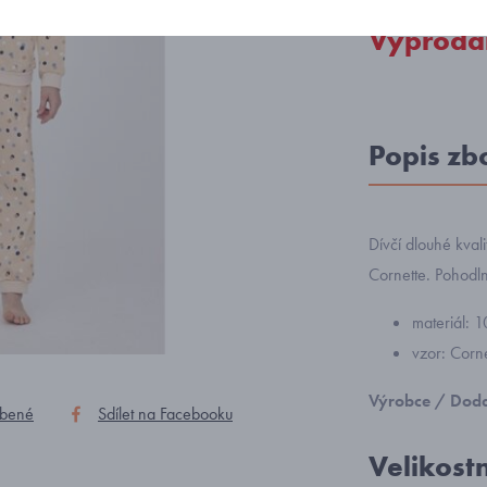
Vyprodá
Popis zb
Dívčí dlouhé kva
Cornette. Pohodln
materiál: 
vzor: Cor
Výrobce / Doda
íbené
Sdílet na Facebooku
Velikost