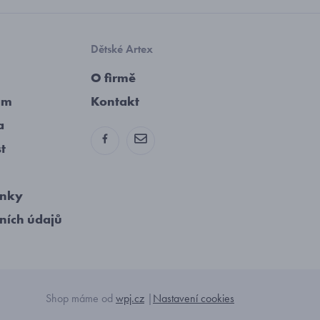
Dětské Artex
O firmě
am
Kontakt
a
st
ínky
ních údajů
Shop máme od
wpj.cz
|
Nastavení cookies