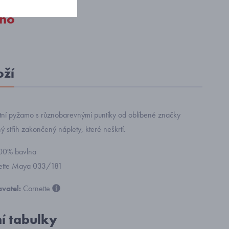
no
oží
litní pyžamo s různobarevnými puntíky od oblíbené značky
ý střih zakončený náplety, které neškrtí.
100% bavlna
nette Maya 033/181
vatel:
Cornette
ní tabulky