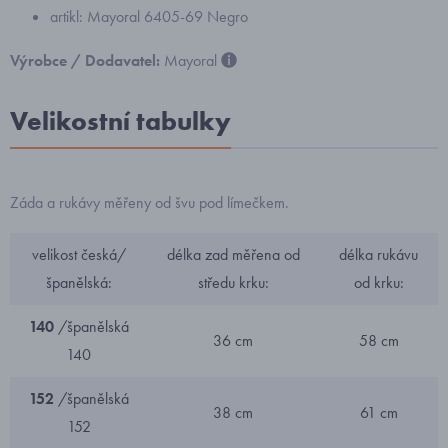
artikl: Mayoral 6405-69 Negro
Výrobce / Dodavatel:
Mayoral
Velikostní tabulky
Záda a rukávy měřeny od švu pod límečkem.
velikost česká/
délka zad měřena od
délka rukávu
španělská:
středu krku:
od krku:
140
/španělská
36 cm
58 cm
140
152
/španělská
38 cm
61 cm
152