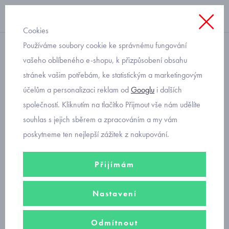
Cookies
Používáme soubory cookie ke správnému fungování
džíska, sáčko
vašeho oblíbeného e-shopu, k přizpůsobení obsahu
stránek vašim potřebám, ke statistickým a marketingovým
dívčí riflová bundička
účelům a personalizaci reklam od
Googlu
i dalších
Mayoral 6405-69
společností. Kliknutím na tlačítko Přijmout vše nám udělíte
souhlas s jejich sběrem a zpracováním a my vám
poskytneme ten nejlepší zážitek z nakupování.
Přijímám
Nastavení
Odmítnout