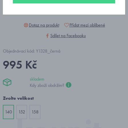
Dotaz na produkt
Přidat mezi oblíbené
Sdílet na Facebooku
Objednávací kód: Y1328_černá
995 Kč
skladem
Kdy zboží obdržím?
Zvolte velikost
140
152
158