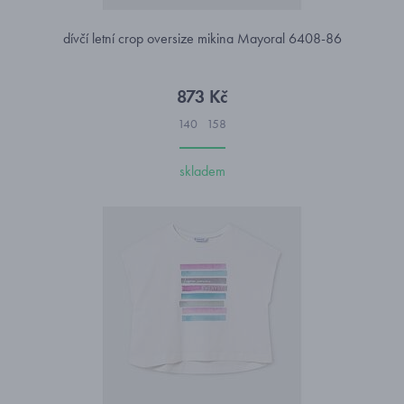
dívčí letní crop oversize mikina Mayoral 6408-86
873 Kč
140
158
skladem