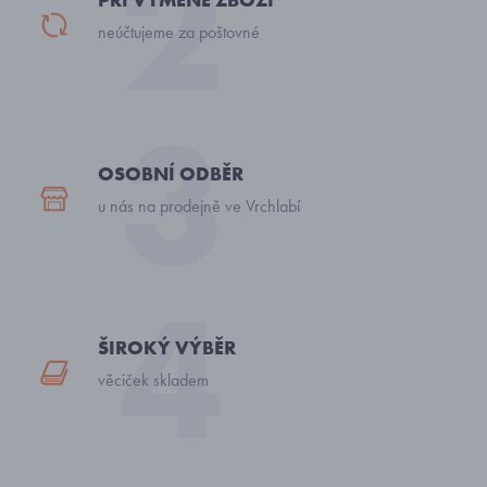
neúčtujeme za poštovné
OSOBNÍ ODBĚR
u nás na prodejně ve Vrchlabí
ŠIROKÝ VÝBĚR
věciček skladem