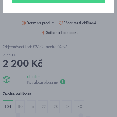
Dotaz na produkt
Přidat mezi oblíbené
Sdílet na Facebooku
Objednávací kód: P2772_modrorůžová
2 750 Kč
2 200 Kč
skladem
Kdy zboží obdržím?
Zvolte velikost
104
110
116
122
128
134
140