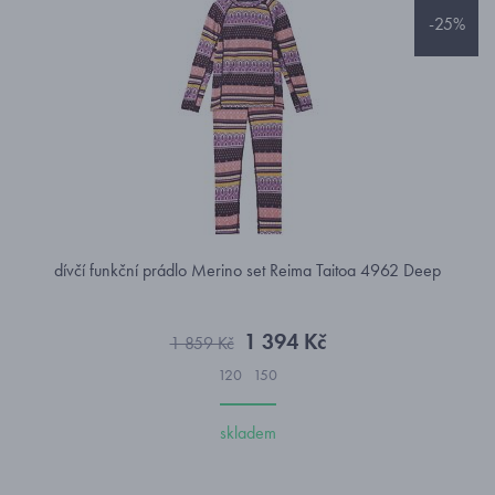
-25%
dívčí funkční prádlo Merino set Reima Taitoa 4962 Deep
1 394 Kč
1 859 Kč
120
150
skladem