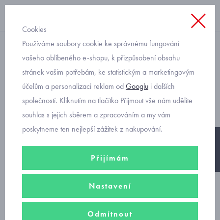
Cookies
Používáme soubory cookie ke správnému fungování
zimní bundy
vašeho oblíbeného e-shopu, k přizpůsobení obsahu
stránek vašim potřebám, ke statistickým a marketingovým
dívčí zimní bunda Reima
účelům a personalizaci reklam od
Googlu
i dalších
Toki-navy 521604A
společností. Kliknutím na tlačítko Přijmout vše nám udělíte
souhlas s jejich sběrem a zpracováním a my vám
poskytneme ten nejlepší zážitek z nakupování.
-20%
Přijímám
Nastavení
Odmítnout