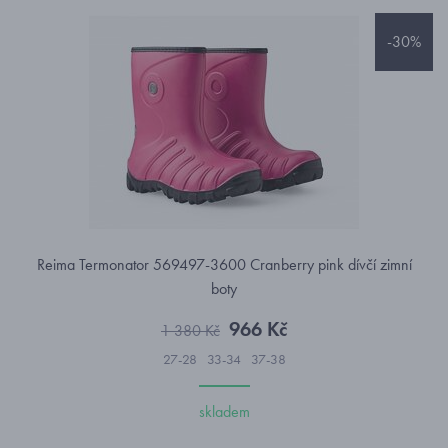
-30%
Reima Termonator 569497-3600 Cranberry pink dívčí zimní
boty
966 Kč
1 380 Kč
27-28
33-34
37-38
skladem