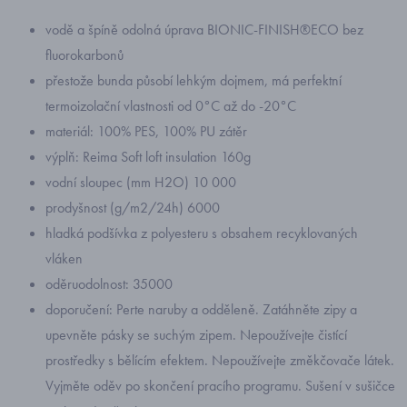
vodě a špíně odolná úprava BIONIC-FINISH®ECO bez
fluorokarbonů
přestože bunda působí lehkým dojmem, má perfektní
termoizolační vlastnosti od 0°C až do -20°C
materiál: 100% PES, 100% PU zátěr
výplň: Reima Soft loft insulation 160g
vodní sloupec (mm H2O) 10 000
prodyšnost (g/m2/24h) 6000
hladká podšívka z polyesteru s obsahem recyklovaných
vláken
oděruodolnost: 35000
doporučení: Perte naruby a odděleně. Zatáhněte zipy a
upevněte pásky se suchým zipem. Nepoužívejte čistící
prostředky s bělícím efektem. Nepoužívejte změkčovače látek.
Vyjměte oděv po skončení pracího programu. Sušení v sušičce