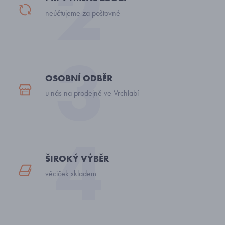
neúčtujeme za poštovné
OSOBNÍ ODBĚR
u nás na prodejně ve Vrchlabí
ŠIROKÝ VÝBĚR
věciček skladem