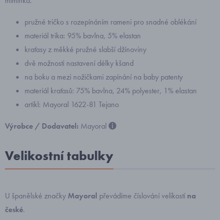
miminka.
pružné tričko s rozepínáním rameni pro snadné oblékání
materiál trika: 95% bavlna, 5% elastan
kraťasy z měkké pružné slabší džínoviny
dvě možnosti nastavení délky kšand
na boku a mezi nožičkami zapínání na baby patenty
materiál kraťasů: 75% bavlna, 24% polyester, 1% elastan
artikl: Mayoral 1622-81 Tejano
Výrobce / Dodavatel:
Mayoral
Velikostní tabulky
U španělské značky
Mayoral
převádíme číslování velikostí
na
české
.