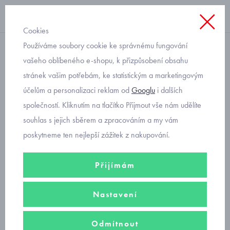
Cookies
Používáme soubory cookie ke správnému fungování
kraťasy
vašeho oblíbeného e-shopu, k přizpůsobení obsahu
stránek vašim potřebám, ke statistickým a marketingovým
džínové kraťasy s laclem a
účelům a personalizaci reklam od
Googlu
i dalších
tričko Mayoral 1622-81
společností. Kliknutím na tlačítko Přijmout vše nám udělíte
souhlas s jejich sběrem a zpracováním a my vám
poskytneme ten nejlepší zážitek z nakupování.
Přijímám
Nastavení
Odmítnout