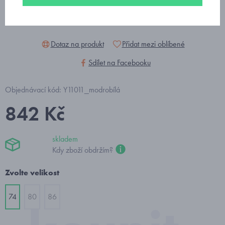
Dotaz na produkt
Přidat mezi oblíbené
Sdílet na Facebooku
Objednávací kód: Y11011_modrobílá
842 Kč
skladem
Kdy zboží obdržím?
Zvolte velikost
74
80
86