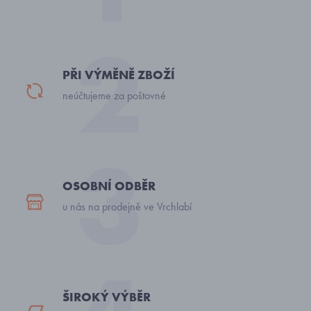
PŘI VÝMĚNĚ ZBOŽÍ
neúčtujeme za poštovné
OSOBNÍ ODBĚR
u nás na prodejně ve Vrchlabí
ŠIROKÝ VÝBĚR