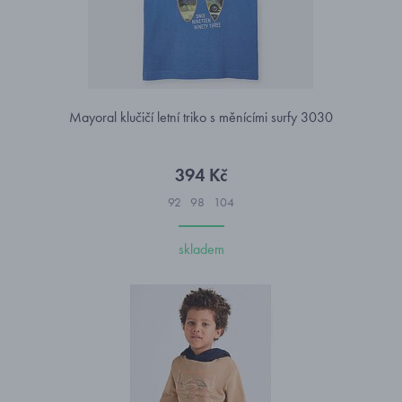
Mayoral klučičí letní triko s měnícími surfy 3030
394 Kč
92
98
104
skladem