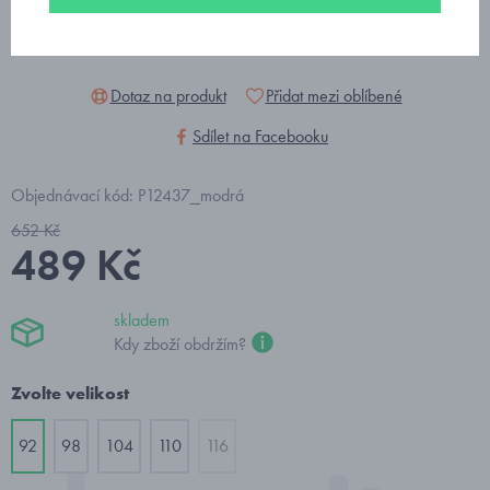
Dotaz na produkt
Přidat mezi oblíbené
Sdílet na Facebooku
Objednávací kód: P12437_modrá
652 Kč
489 Kč
skladem
Kdy zboží obdržím?
Zvolte velikost
92
98
104
110
116