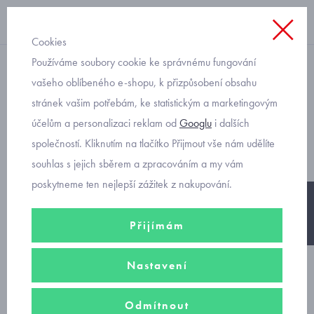
Cookies
Používáme soubory cookie ke správnému fungování
rifle
vašeho oblíbeného e-shopu, k přizpůsobení obsahu
stránek vašim potřebám, ke statistickým a marketingovým
elegantní dětské pružné rifle
účelům a personalizaci reklam od
Googlu
i dalších
slim Mayoral 4530
společností. Kliknutím na tlačítko Přijmout vše nám udělíte
souhlas s jejich sběrem a zpracováním a my vám
poskytneme ten nejlepší zážitek z nakupování.
-25%
Přijímám
Nastavení
Odmítnout