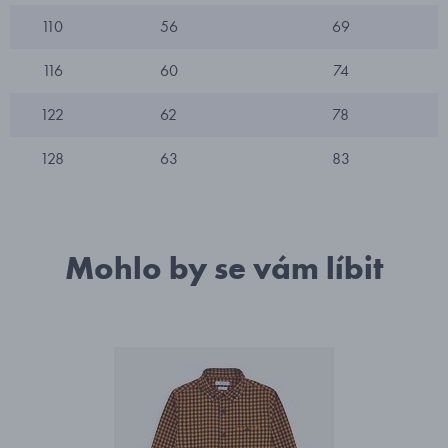
110
56
69
116
60
74
122
62
78
128
63
83
Mohlo by se vám líbit