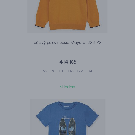
dětský pulovr basic Mayoral 323-72
414 Kč
92
98
110
116
122
134
skladem