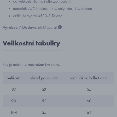
od velikosti 116 mají rifle zip i patent
materiál: 75% bavlna, 24% polyester, 1% elastan
artikl: Mayoral 4530-5 Tejano
Výrobce / Dodavatel:
Mayoral
Velikostní tabulky
Pas je měřen
v neutaženém
stavu.
velikost:
obvod pasu v cm:
boční délka kalhot v cm:
92
52
55
98
53
60
104
55
64