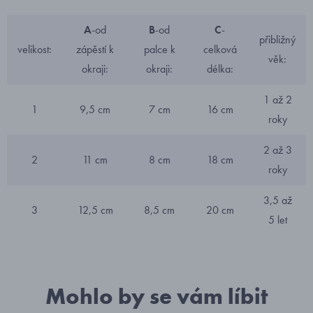
A
-od
B
-od
C
-
přibližný
velikost:
zápěstí k
palce k
celková
věk:
okraji:
okraji:
délka:
1 až 2
1
9,5 cm
7 cm
16 cm
roky
2 až 3
2
11 cm
8 cm
18 cm
roky
3,5 až
3
12,5 cm
8,5 cm
20 cm
5 let
Mohlo by se vám líbit