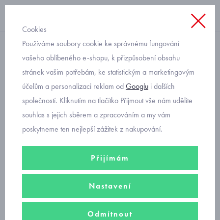
Cookies
Používáme soubory cookie ke správnému fungování
softshellové zateplené
vašeho oblíbeného e-shopu, k přizpůsobení obsahu
stránek vašim potřebám, ke statistickým a marketingovým
Fantom dětské softshellové
účelům a personalizaci reklam od
Googlu
i dalších
rukavice s kožíškem 0206
společností. Kliknutím na tlačítko Přijmout vše nám udělíte
velikost 1 až 3
souhlas s jejich sběrem a zpracováním a my vám
poskytneme ten nejlepší zážitek z nakupování.
Přijímám
Nastavení
Odmítnout