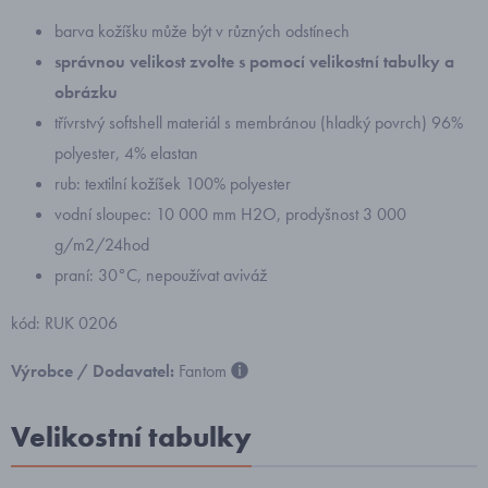
barva kožíšku může být v různých odstínech
správnou velikost zvolte s pomocí velikostní tabulky a
obrázku
třívrstvý softshell materiál s membránou (hladký povrch) 96%
polyester, 4% elastan
rub: textilní kožíšek 100% polyester
vodní sloupec: 10 000 mm H2O, prodyšnost 3 000
g/m2/24hod
praní: 30°C, nepoužívat aviváž
kód: RUK 0206
Výrobce / Dodavatel:
Fantom
Velikostní tabulky