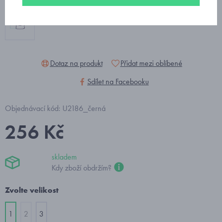
Dotaz na produkt
Přidat mezi oblíbené
Sdílet na Facebooku
Objednávací kód: U2186_černá
256 Kč
skladem
Kdy zboží obdržím?
Zvolte velikost
1
2
3