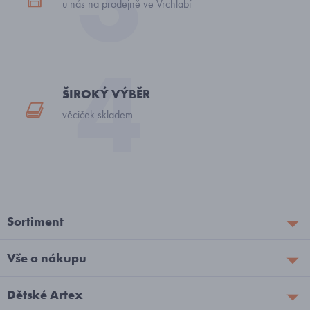
u nás na prodejně ve Vrchlabí
ŠIROKÝ VÝBĚR
věciček skladem
Sortiment
Vše o nákupu
Dětské Artex