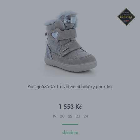
Primigi 6850511 dívčí zimní botičky gore-tex
1 553 Kč
19
20
22
23
24
skladem