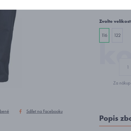
698 K
Zvolte velikost
116
122
Za nákup 
íbené
Sdílet na Facebooku
Popis zb