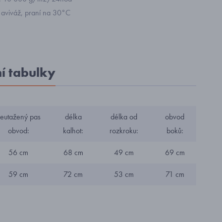
 aviváž, praní na 30°C
ní tabulky
eutažený pas
délka
délka od
obvod
obvod:
kalhot:
rozkroku:
boků:
56 cm
68 cm
49 cm
69 cm
59 cm
72 cm
53 cm
71 cm