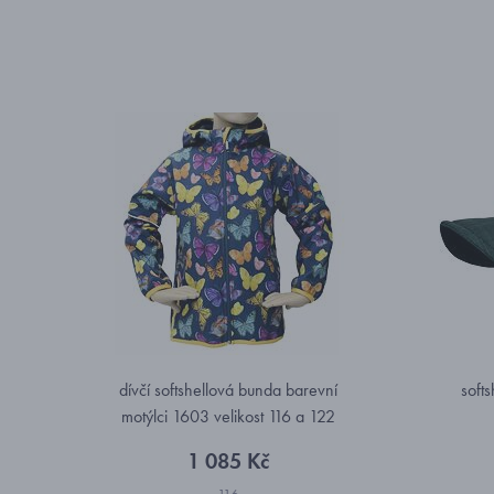
dívčí softshellová bunda barevní
soft
motýlci 1603 velikost 116 a 122
1 085 Kč