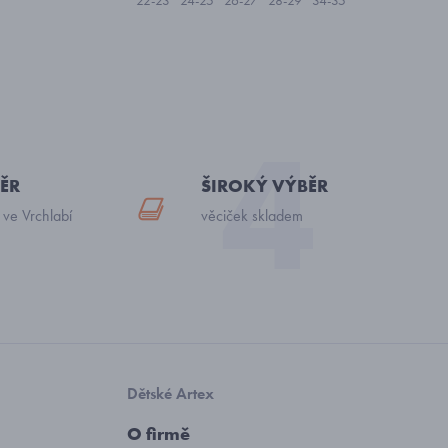
22-23
24-25
26-27
28-29
34-35
ĚR
ŠIROKÝ VÝBĚR
 ve Vrchlabí
věciček skladem
Dětské Artex
O firmě