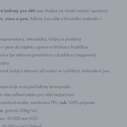
vé kalhoty pro děti
jsou vhodné na všední nošení i sportovní
m, zimu a jaro.
Kalhoty jsou ušité z třívrstvého materiálu s
e nepromokavý, větruodolný, hřejivý a prodyšný
ou v pase do nápletu s gumou a šňůrkou s brzdičkou
vice lze stáhnout gumošňůrou s brzdičkou (stopperem)
kapsy
orně izolují a zároveň při nošení ve vyhřátých místnostech jsou
doporučuje nosit pod kalhoty termoprádlo
e všita reflexní páska pro větší bezpečnost
endvičová textilie, membrána TPU,
rub
100% polyester
ce
, gramáž 308g/m2
upec: 10 000 mm H2O
t: 10 000 g/m2/24hod