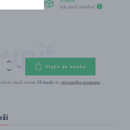
č
skladem
Kdy zboží obdržím?
ks
Vložit do košíku
tohoto zboží získáte
35
bodů
do
věrnostního programu
.
oží