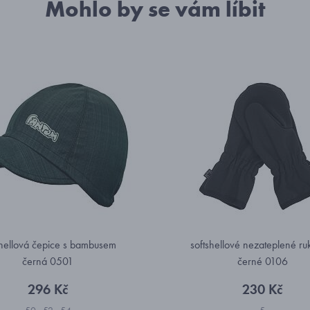
Mohlo by se vám líbit
shellová čepice s bambusem
softshellové nezateplené ru
černá 0501
černé 0106
296 Kč
230 Kč