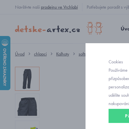
Navštivte naši
prodejnu ve Vrchlabí
Potřebujete poradit s
Úv
Úvod
chlapci
Kalhoty
softshellové zateplené
Cookies
Používáme 
přizpůsoben
personaliz
udělíte sou
nakupování
P