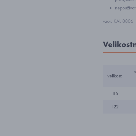
nepoužívat
vzor: KAL 0806
Velikost
n
velikost:
116
122