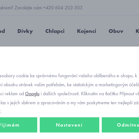
 výběrem? Zavolejte nám +420 604 203 503
od
Dívky
Chlapci
Kojenci
Obuv
K
Fantom softshellové kalhoty v pase do nápletu 0806 velikost 116 a 122
soubory cookie ke správnému fungování vašeho oblíbeného e-shopu, k
Objednávací kód
Fantom
í obsahu stránek vašim potřebám, ke statistickým a marketingovým účel
aci reklam od
Googlu
i dalších společností. Kliknutím na tlačítko Přijmout 
pase d
hlas s jejich sběrem a zpracováním a my vám poskytneme ten nejlepší záž
116 a 
.
řijímám
Nastavení
Odmítn