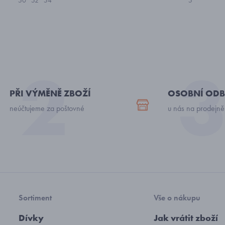
50
52
54
5
PŘI VÝMĚNĚ ZBOŽÍ
OSOBNÍ ODB
neúčtujeme za poštovné
u nás na prodejně
Sortiment
Vše o nákupu
Dívky
Jak vrátit zboží