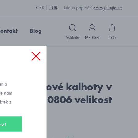
CZK
EUR
Jste tu poprvé?
Zaregistrujte se
ontakt
Blog
Vyhledat
Přihlášení
Košík
: U21114_černá
 softshellové kalhoty v
ům a
vše nám
o nápletu 0806 velikost
itek z
122
out