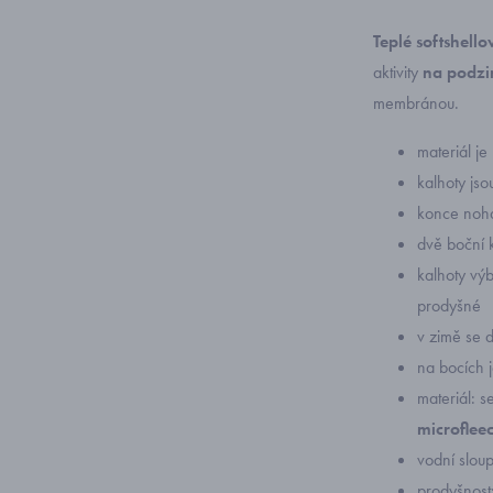
Teplé softshello
aktivity
na podzi
membránou.
materiál j
kalhoty js
konce noha
dvě boční 
kalhoty výb
prodyšné
v zimě se 
na bocích j
materiál: s
microflee
vodní slo
prodyšnos