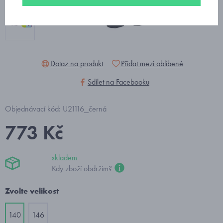
Dotaz na produkt
Přidat mezi oblíbené
Sdílet na Facebooku
Objednávací kód: U21116_černá
773 Kč
skladem
Kdy zboží obdržím?
Zvolte velikost
140
146