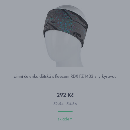
zimní čelenka dětská s fleecem RDX FZ1433 s tyrkysovou
292 Kč
52-54
54-56
skladem