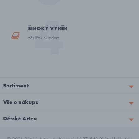
ŠIROKÝ VÝBĚR
věciček skladem
Sortiment
Vše o nákupu
Dětské Artex