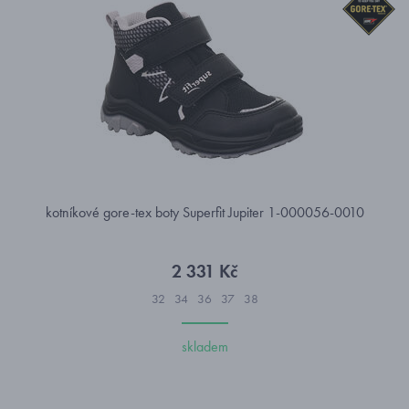
kotníkové gore-tex boty Superfit Jupiter 1-000056-0010
2 331 Kč
32
34
36
37
38
skladem