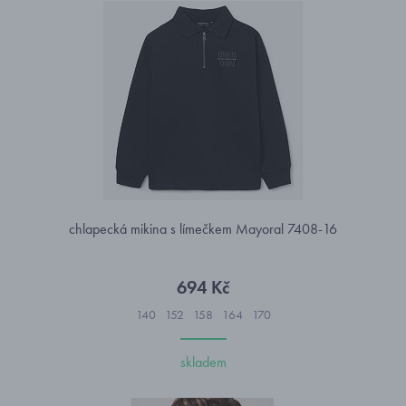
chlapecká mikina s límečkem Mayoral 7408-16
694 Kč
140
152
158
164
170
skladem