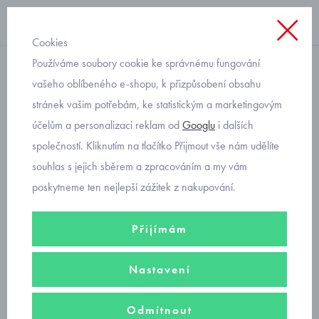
Cookies
Používáme soubory cookie ke správnému fungování
softshellové zateplené
vašeho oblíbeného e-shopu, k přizpůsobení obsahu
stránek vašim potřebám, ke statistickým a marketingovým
Fantom softshellové kalhoty
účelům a personalizaci reklam od
Googlu
i dalších
v pase do nápletu 0806
společností. Kliknutím na tlačítko Přijmout vše nám udělíte
velikost 140 a 146
souhlas s jejich sběrem a zpracováním a my vám
poskytneme ten nejlepší zážitek z nakupování.
Přijímám
Nastavení
Odmítnout