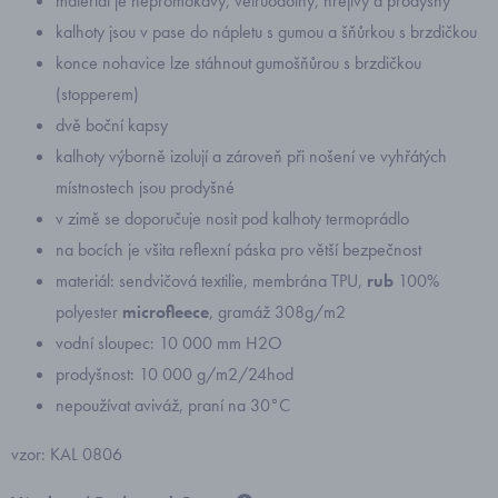
materiál je nepromokavý, větruodolný, hřejivý a prodyšný
kalhoty jsou v pase do nápletu s gumou a šňůrkou s brzdičkou
konce nohavice lze stáhnout gumošňůrou s brzdičkou
(stopperem)
dvě boční kapsy
kalhoty výborně izolují a zároveň při nošení ve vyhřátých
místnostech jsou prodyšné
v zimě se doporučuje nosit pod kalhoty termoprádlo
na bocích je všita reflexní páska pro větší bezpečnost
materiál: sendvičová textilie, membrána TPU,
rub
100%
polyester
microfleece
, gramáž 308g/m2
vodní sloupec: 10 000 mm H2O
prodyšnost: 10 000 g/m2/24hod
nepoužívat aviváž, praní na 30°C
vzor: KAL 0806