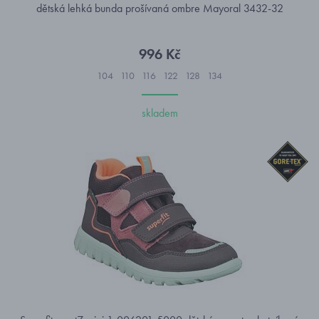
dětská lehká bunda prošívaná ombre Mayoral 3432-32
996 Kč
104
110
116
122
128
134
skladem