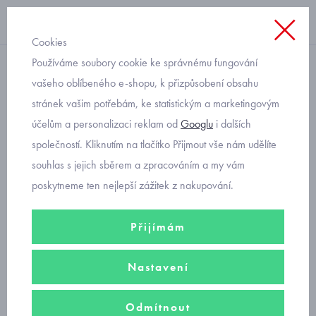
Cookies
Používáme soubory cookie ke správnému fungování
domácí obuv
vašeho oblíbeného e-shopu, k přizpůsobení obsahu
stránek vašim potřebám, ke statistickým a marketingovým
Fare dětské bačkory na
účelům a personalizaci reklam od
Googlu
i dalších
suchý zip s kytičkami
společností. Kliknutím na tlačítko Přijmout vše nám udělíte
4119443
souhlas s jejich sběrem a zpracováním a my vám
poskytneme ten nejlepší zážitek z nakupování.
Přijímám
Nastavení
Odmítnout