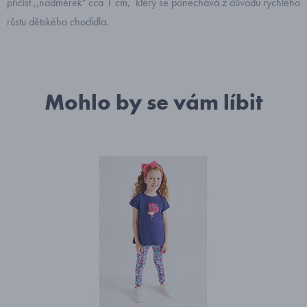
přičíst ,,nadměrek" cca 1 cm, který se ponechává z důvodu rychlého
růstu dětského chodidla.
Mohlo by se vám líbit