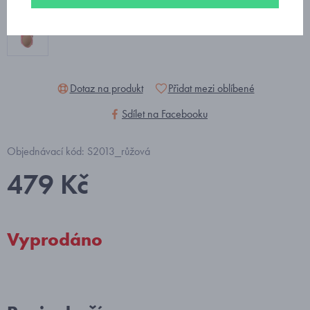
Dotaz na produkt
Přidat mezi oblíbené
Sdílet na Facebooku
Objednávací kód: S2013_růžová
479 Kč
Vyprodáno