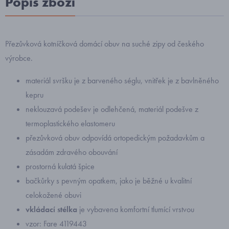
Popis zboží
Přezůvková kotníčková domácí obuv na suché zipy od českého
výrobce.
materiál svršku je z barveného séglu, vnitřek je z bavlněného
kepru
neklouzavá podešev je odlehčená, materiál podešve z
termoplastického elastomeru
přezůvková obuv odpovídá ortopedickým požadavkům a
zásadám zdravého obouvání
prostorná kulatá špice
bačkůrky s pevným opatkem, jako je běžné u kvalitní
celokožené obuvi
vkládací stélka
je vybavena komfortní tlumící vrstvou
vzor: Fare
4119443