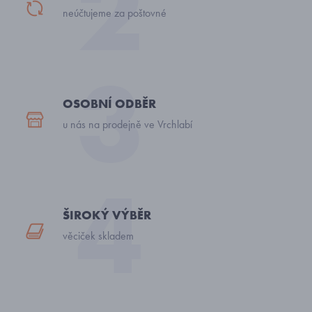
neúčtujeme za poštovné
OSOBNÍ ODBĚR
u nás na prodejně ve Vrchlabí
ŠIROKÝ VÝBĚR
věciček skladem