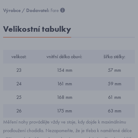
Výrobce / Dodavatel:
Fare
Velikostní tabulky
velikost:
vnitřní délka obuvi:
šířka stélky:
23
154 mm
57 mm
24
161 mm
59 mm
25
168 mm
61 mm
26
175 mm
63 mm
Měření nohy provádějte vždy ve stoje, kdy dojde k maximálnímu
prodloužení chodidla. Nezapomeňte, že je třeba k naměřené délce