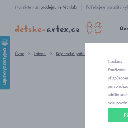
Navštivte naši
prodejnu ve Vrchlabí
Potřebujete poradit s
Úv
Úvod
kojenci
Kojenecké potřeby
deky
hebká
Cookies
Používáme 
přizpůsoben
personaliz
udělíte sou
nakupování
P