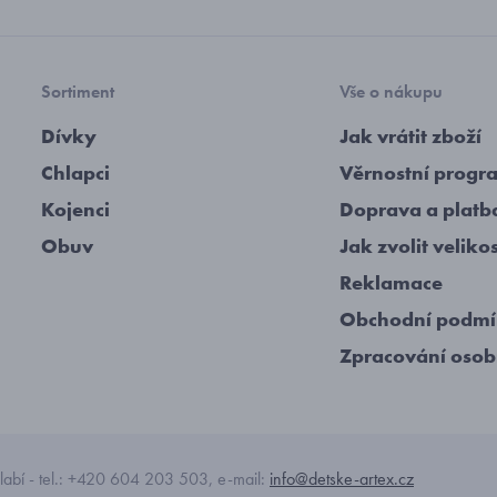
Sortiment
Vše o nákupu
Dívky
Jak vrátit zboží
Chlapci
Věrnostní progr
Kojenci
Doprava a platb
Obuv
Jak zvolit veliko
Reklamace
Obchodní podm
Zpracování osob
abí - tel.: +420 604 203 503, e-mail:
info@detske-artex.cz