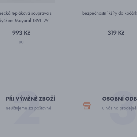
necká tepláková souprava s
bezpečnostní kšíry do kočár
dyčkem Mayoral 1891-29
993 Kč
319 Kč
80
PŘI VÝMĚNĚ ZBOŽÍ
OSOBNÍ ODB
neúčtujeme za poštovné
u nás na prodejně