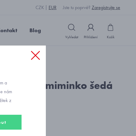
CZK
EUR
Jste tu poprvé?
Zaregistrujte se
ontakt
Blog
Vyhledat
Přihlášení
Košík
d: U1532_šedá
deka pro miminko šedá
ům a
vše nám
itek z
č
out
no