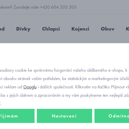
 výběrem? Zavolejte nám +420 604 203 503
od
Dívky
Chlapci
Kojenci
Obuv
K
 deka pro miminko šedá
soubory cookie ke správnému fungování vašeho oblíbeného e-shopu, k
Objednávací kó
hebká 
í obsahu stránek vašim potřebám, ke statistickým a marketingovým účel
aci reklam od
Googlu
i dalších společností. Kliknutím na tlačítko Přijmout 
hlas s jejich sběrem a zpracováním a my vám poskytneme ten nejlepší záž
.
357 K
řijímám
Nastavení
Odmítn
Vyprodá