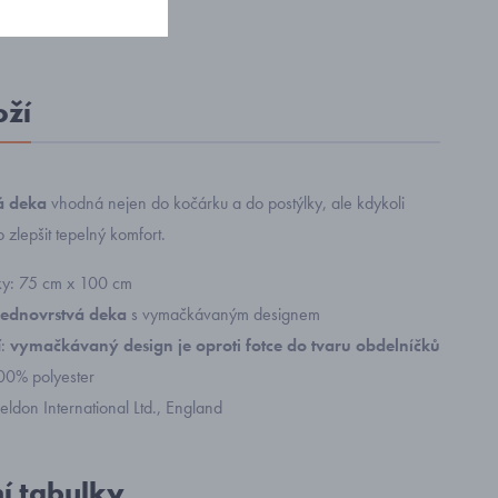
oží
á deka
vhodná nejen do kočárku a do postýlky, ale kdykoli
 zlepšit tepelný komfort.
ky: 75 cm x 100 cm
jednovrstvá deka
s vymačkávaným designem
í:
vymačkávaný design je oproti fotce do tvaru obdelníčků
100% polyester
ldon International Ltd., England
ní tabulky