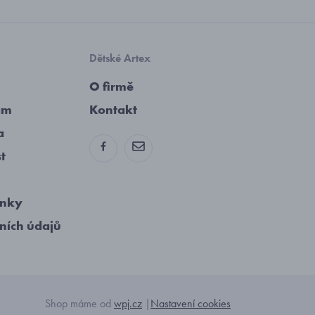
Dětské Artex
O firmě
am
Kontakt
a
st
ínky
ních údajů
Shop máme od
wpj.cz
|
Nastavení cookies