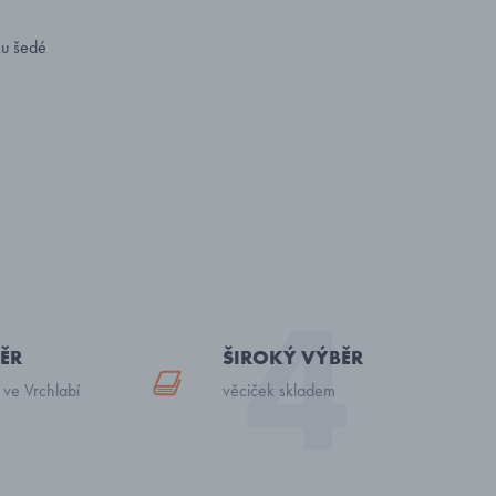
ku šedé
ĚR
ŠIROKÝ VÝBĚR
 ve Vrchlabí
věciček skladem