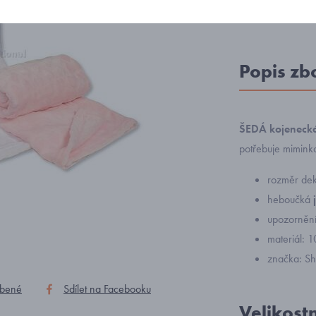
Popis zb
ŠEDÁ kojeneck
potřebuje miminko
rozměr de
heboučká
upozorněn
materiál: 
značka: She
íbené
Sdílet na Facebooku
Velikost