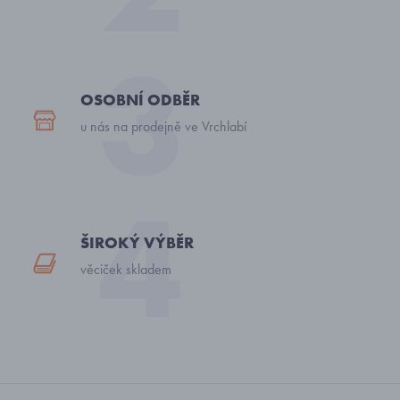
OSOBNÍ ODBĚR
u nás na prodejně ve Vrchlabí
ŠIROKÝ VÝBĚR
věciček skladem