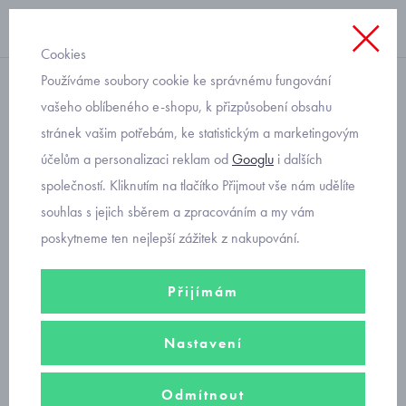
Cookies
Používáme soubory cookie ke správnému fungování
nazouvací HP Čechtín
vašeho oblíbeného e-shopu, k přizpůsobení obsahu
stránek vašim potřebám, ke statistickým a marketingovým
klasické dětské bačkory
účelům a personalizaci reklam od
Googlu
i dalších
555-2 růžové
společností. Kliknutím na tlačítko Přijmout vše nám udělíte
souhlas s jejich sběrem a zpracováním a my vám
poskytneme ten nejlepší zážitek z nakupování.
Přijímám
Nastavení
Odmítnout