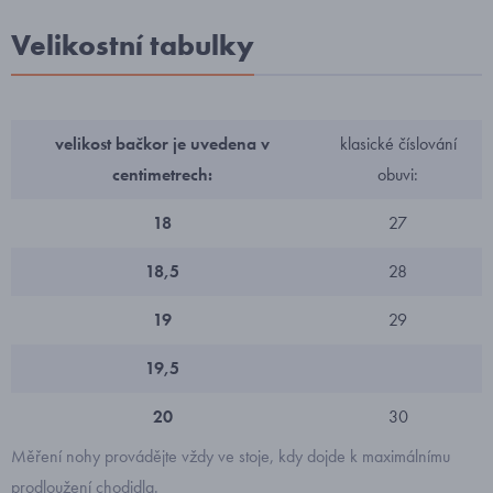
Velikostní tabulky
velikost bačkor je uvedena v
klasické číslování
centimetrech:
obuvi:
18
27
18,5
28
19
29
19,5
20
30
Měření nohy provádějte vždy ve stoje, kdy dojde k maximálnímu
prodloužení chodidla.