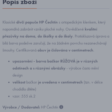
Popis zboží
Klasické
dívčí papuče HP Čechtín
s ortopedickým klenkem, který
napomáhá zabránit vzniku ploché nohy. Osvědčené
kvalitní
přezůvky na doma, do školky a do školy
. Protiskluzová úprava a
bílá barva podešve zaručují, že na žádném povrchu nezanechávají
šmouhy. Certifikovaná
obuv je číslována v centimetrech
.
upozornění - barva bačkor RŮŽOVÁ je v různých
odstínech a s různými obrázky
- výrobce často mění
design
velikost
bačkor
je uvedena v centimetrech
(tzn. v délce
chodidla dítěte)
vzor: 555 sk.2
Výrobce / Dodavatel:
HP Čechtín