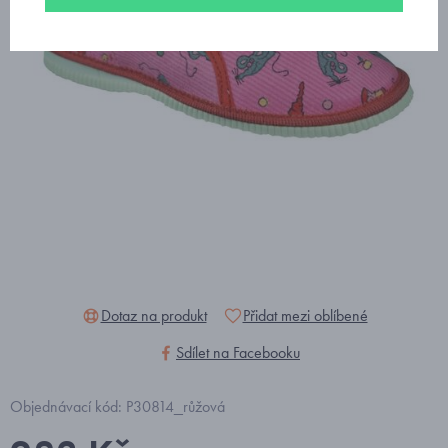
Dotaz na produkt
Přidat mezi oblíbené
Sdílet na Facebooku
Objednávací kód: P30814_růžová