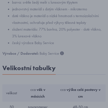
barva: světle šedý melír s lurexovým třpytem
jednovrstvý materiál s dutým vláknem - mikrotermo
duté vlákno je materiál o nízké hmotnosti s termoizolačními
vlastnostmi, ochraňuje před výkyvy tělesné teploty
složení materiálu: 77% bavlna, 20% polyester - duté vlákno,
3% lurexové vlákno
český výrobce Baby Service
Výrobce / Dodavatel:
Baby Service
Velikostní tabulky
cca
věk v
cca
výška celé postavy v
velikost
měsících
cm
50
novorozenec
48-50 cm