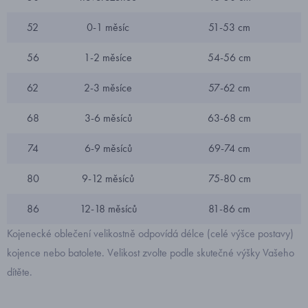
52
0-1 měsíc
51-53 cm
56
1-2 měsíce
54-56 cm
62
2-3 měsíce
57-62 cm
68
3-6 měsíců
63-68 cm
74
6-9 měsíců
69-74 cm
80
9-12 měsíců
75-80 cm
86
12-18 měsíců
81-86 cm
Kojenecké oblečení velikostně odpovídá délce (celé výšce postavy)
kojence nebo batolete. Velikost zvolte podle skutečné výšky Vašeho
dítěte.