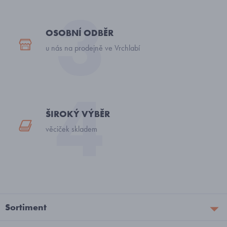
OSOBNÍ ODBĚR
u nás na prodejně ve Vrchlabí
ŠIROKÝ VÝBĚR
věciček skladem
Sortiment