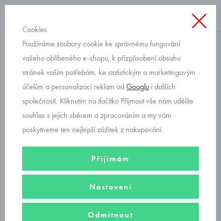
Cookies
Používáme soubory cookie ke správnému fungování
zateplená mikina
vašeho oblíbeného e-shopu, k přizpůsobení obsahu
stránek vašim potřebám, ke statistickým a marketingovým
kojenecká termo mikina
účelům a personalizaci reklam od
Googlu
i dalších
Baby service
společností. Kliknutím na tlačítko Přijmout vše nám udělíte
souhlas s jejich sběrem a zpracováním a my vám
poskytneme ten nejlepší zážitek z nakupování.
Přijímám
Nastavení
Odmítnout