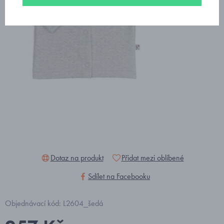
Dotaz na produkt
Přidat mezi oblíbené
Sdílet na Facebooku
Objednávací kód: L2604_šedá