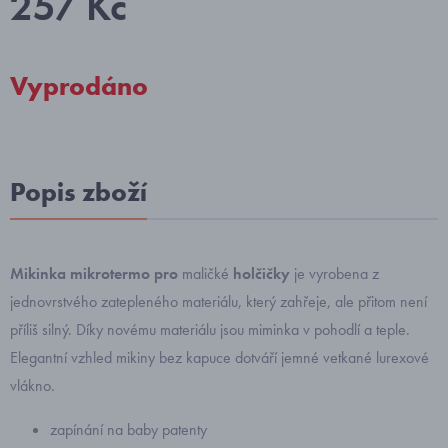
257 Kč
Vyprodáno
Popis zboží
Mikinka mikrotermo pro
maličké
holčičky
je vyrobena z
jednovrstvého zatepleného materiálu, který zahřeje, ale přitom není
příliš silný. Díky novému materiálu jsou miminka v pohodlí a teple.
Elegantní vzhled mikiny bez kapuce dotváří jemné vetkané lurexové
vlákno.
zapínání na baby patenty