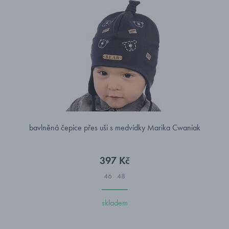
bavlněná čepice přes uši s medvídky Marika Cwaniak
397 Kč
46
48
skladem