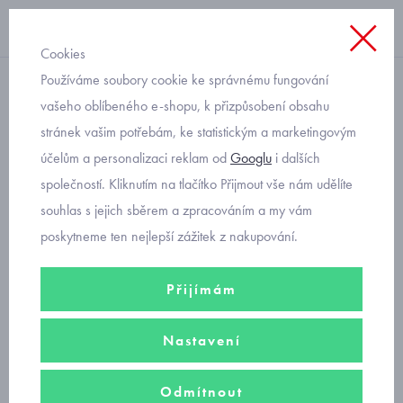
Cookies
Používáme soubory cookie ke správnému fungování
kombinéza
vašeho oblíbeného e-shopu, k přizpůsobení obsahu
stránek vašim potřebám, ke statistickým a marketingovým
kojenecká zimní kombinéza
účelům a personalizaci reklam od
Googlu
i dalších
Mayoral 2675-74
společností. Kliknutím na tlačítko Přijmout vše nám udělíte
souhlas s jejich sběrem a zpracováním a my vám
poskytneme ten nejlepší zážitek z nakupování.
Přijímám
Nastavení
Odmítnout