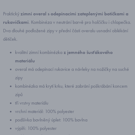
Praktický
zimní overal
s odepínacími zateplenými botičkami a
rukavičkami
. Kombinéza v neutrání barvě pro holčičku i chlapečka.
Dva dlouhé podložené zipy v přední části overalu usnadní oblékání
dětiček.
kvalitní zimní kombinézka
z jemného šusťákového
materiálu
overal má odepínací rukavice a návleky na nožičky na suché
zipy
kombinézka má krytí krku, které zabrání poškrábání koncem
zipů
tři vrstvy materiálu
vrchní materiál: 100% polyester
podšívka bavlněný úplet: 100% bavlna
výplň: 100% polyester