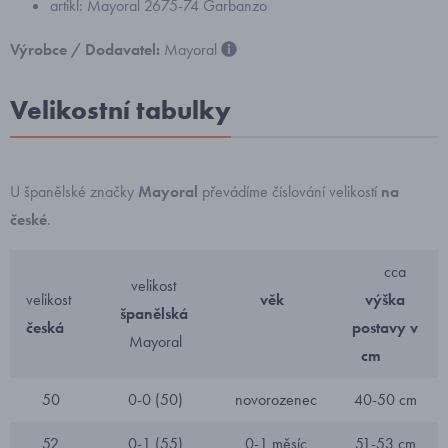
artikl: Mayoral 2675-74 Garbanzo
Výrobce / Dodavatel:
Mayoral
Velikostní tabulky
U španělské značky
Mayoral
převádíme číslování velikostí
na
české
.
cca
velikost
velikost
věk
výška
španělská
česká
postavy v
Mayoral
cm
50
0-0 (50)
novorozenec
40-50 cm
52
0-1 (55)
0-1 měsíc
51-53 cm