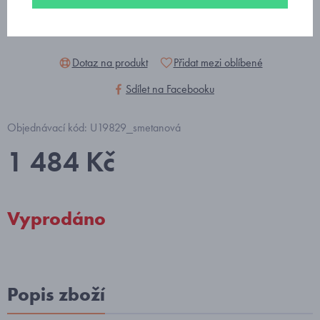
Dotaz na produkt
Přidat mezi oblíbené
Sdílet na Facebooku
Objednávací kód: U19829_smetanová
1 484 Kč
Vyprodáno
Popis zboží