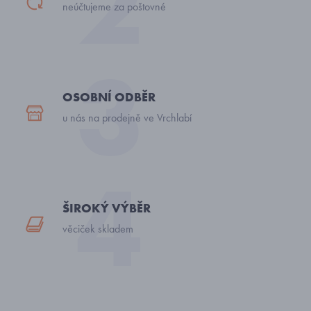
neúčtujeme za poštovné
OSOBNÍ ODBĚR
u nás na prodejně ve Vrchlabí
ŠIROKÝ VÝBĚR
věciček skladem