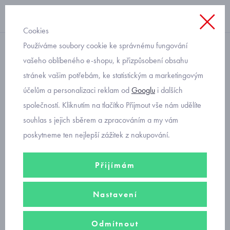
Cookies
Používáme soubory cookie ke správnému fungování
svetr
vašeho oblíbeného e-shopu, k přizpůsobení obsahu
stránek vašim potřebám, ke statistickým a marketingovým
kojenecké oblečení pro
účelům a personalizaci reklam od
Googlu
i dalších
holčičky v kompletu
společností. Kliknutím na tlačítko Přijmout vše nám udělíte
Mayoral 2756-15
souhlas s jejich sběrem a zpracováním a my vám
poskytneme ten nejlepší zážitek z nakupování.
Přijímám
Nastavení
Odmítnout