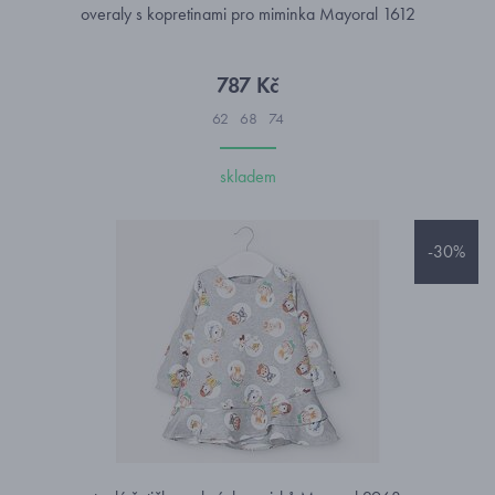
overaly s kopretinami pro miminka Mayoral 1612
787 Kč
62
68
74
skladem
-30%