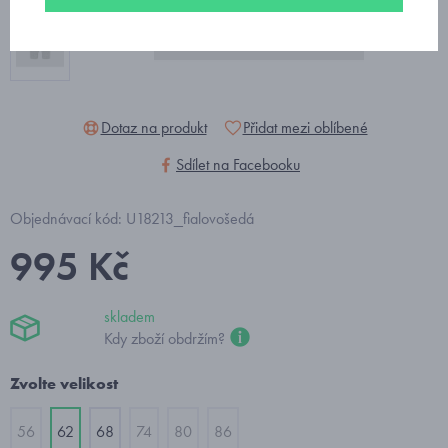
Dotaz na produkt
Přidat mezi oblíbené
Sdílet na Facebooku
Objednávací kód: U18213_fialovošedá
995 Kč
skladem
Kdy zboží obdržím?
Zvolte velikost
56
62
68
74
80
86