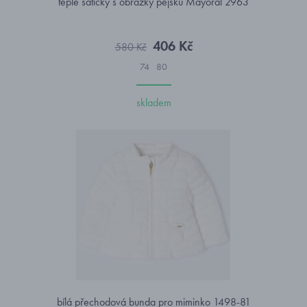
teplé šatičky s obrázky pejsků Mayoral 2963
406 Kč
580 Kč
74
80
skladem
bílá přechodová bunda pro miminko 1498-81