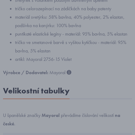
svetýrek s volánkem podšitým bavlněným úpletem
tričko celorozepínací na zádičkách na baby patenty
materiál svetýrku: 58% bavlna, 40% polyester, 2% elastan,
podšívka na kanýrku: 100% bavlna
puntíkaté elastické legíny - materiál: 95% bavlna, 5% elastan
tričko ve smetanové barvě s vyšitou kytičkou - materiál: 95%
bavlna, 5% elastan
artikl: Mayoral 2756-15 Violet
Výrobce / Dodavatel:
Mayoral
Velikostní tabulky
U španělské značky
Mayoral
převádíme číslování velikostí
na
české
.