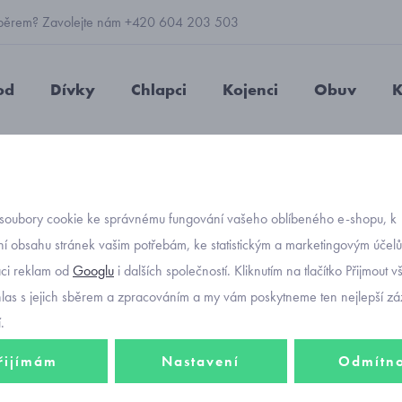
 výběrem? Zavolejte nám +420 604 203 503
od
Dívky
Chlapci
Kojenci
Obuv
K
jenecké
ponožky
kojenecké ponožky růžové obrázkové Mayor
soubory cookie ke správnému fungování vašeho oblíbeného e-shopu, k
Objednávací kód
kojene
í obsahu stránek vašim potřebám, ke statistickým a marketingovým účel
aci reklam od
Googlu
i dalších společností. Kliknutím na tlačítko Přijmout 
obrázk
hlas s jejich sběrem a zpracováním a my vám poskytneme ten nejlepší záž
.
řijímám
Nastavení
Odmítn
298 K