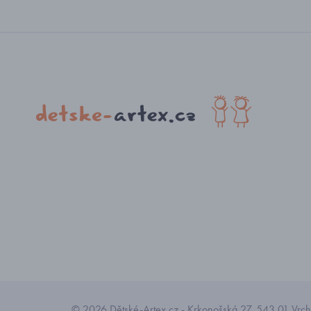
© 2026 Dětské-Artex.cz - Krkonošská 27, 543 01 Vrchl