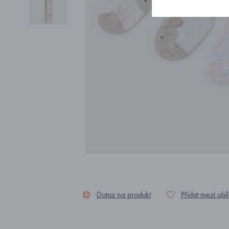
Dotaz na produkt
Přidat mezi obl