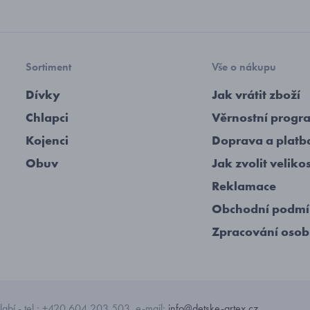
Sortiment
Vše o nákupu
Dívky
Jak vrátit zboží
Chlapci
Věrnostní progr
Kojenci
Doprava a platb
Obuv
Jak zvolit veliko
Reklamace
Obchodní podm
Zpracování osob
abí - tel.: +420 604 203 503, e-mail:
info@detske-artex.cz