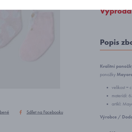
Vyprodá
Popis zb
Kvalitní ponož
ponožky
Mayora
velikost = 
materiál: 
artikl: Ma
íbené
Sdílet na Facebooku
Výrobce / Doda