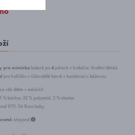
no
oží
ky pro miminka
balené po
4
párech v krabičce. Kvalitní dětské
l
pro holčičku v růžovobílé barvě v kombinaci s béžovou.
cca věk dítěte v měsících
65 % bavlna, 32 % polyamid, 3 % elastan
yoral 9711-56 Rosa baby
vatel:
Mayoral