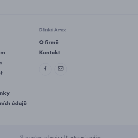
Dětské Artex
O firmě
am
Kontakt
a
st
ínky
ních údajů
Shop máme od
wpj.cz
|
Nastavení cookies