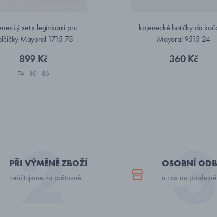
enecký set s legínkami pro
kojenecké botičky do koč
olčičky Mayoral 1715-78
Mayoral 9515-24
899 Kč
360 Kč
74
80
86
PŘI VÝMĚNĚ ZBOŽÍ
OSOBNÍ ODB
neúčtujeme za poštovné
u nás na prodejně