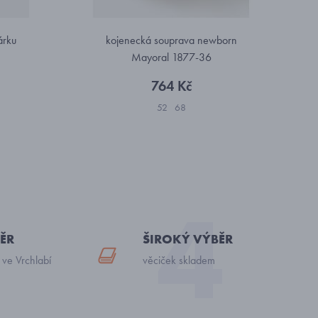
árku
kojenecká souprava newborn
Mayoral 1877-36
764 Kč
52
68
ĚR
ŠIROKÝ VÝBĚR
 ve Vrchlabí
věciček skladem