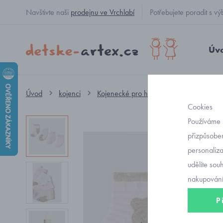
Navštivte naši
prodejnu ve Vrchlabí
Potřebujete poradit s
Úv
Úvod
kojenci
Kojenecké pro holčičky
ponožky ko
Cookies
Používáme 
přizpůsoben
personaliz
udělíte sou
nakupování
P