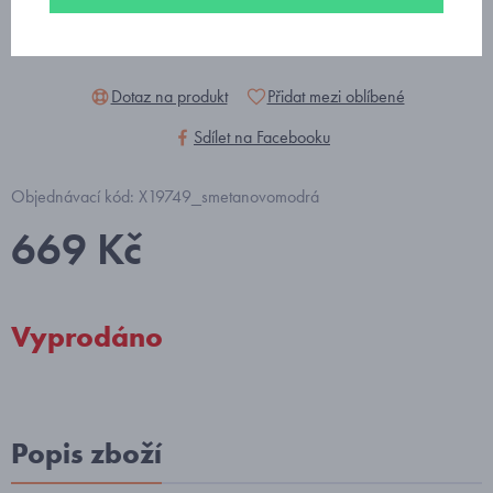
Dotaz na produkt
Přidat mezi oblíbené
Sdílet na Facebooku
Objednávací kód: X19749_smetanovomodrá
669 Kč
Vyprodáno
Popis zboží