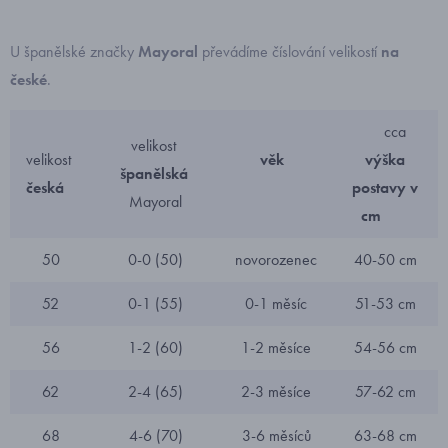
U španělské značky
Mayoral
převádíme číslování velikostí
na
české
.
cca
velikost
velikost
věk
výška
španělská
česká
postavy v
Mayoral
cm
50
0-0 (50)
novorozenec
40-50 cm
52
0-1 (55)
0-1 měsíc
51-53 cm
56
1-2 (60)
1-2 měsíce
54-56 cm
62
2-4 (65)
2-3 měsíce
57-62 cm
68
4-6 (70)
3-6 měsíců
63-68 cm