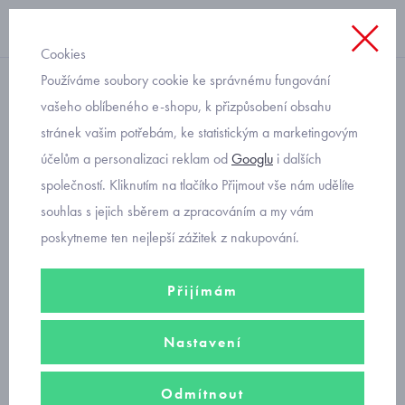
Cookies
Používáme soubory cookie ke správnému fungování
bez kapuce
vašeho oblíbeného e-shopu, k přizpůsobení obsahu
stránek vašim potřebám, ke statistickým a marketingovým
kojenecký komplet s
účelům a personalizaci reklam od
Googlu
i dalších
medvídky Mayoral 2513-46
společností. Kliknutím na tlačítko Přijmout vše nám udělíte
souhlas s jejich sběrem a zpracováním a my vám
poskytneme ten nejlepší zážitek z nakupování.
Přijímám
Nastavení
Odmítnout