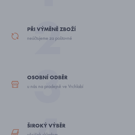
PŘI VÝMĚNĚ ZBOŽÍ
neúčtujeme za poštovné
OSOBNÍ ODBĚR
u nás na prodejně ve Vrchlabí
ŠIROKÝ VÝBĚR
věciček skladem