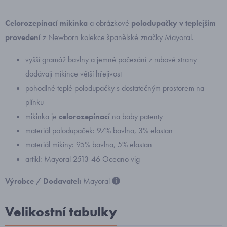
Celorozepínací mikinka
a obrázkové
polodupačky v teplejším
provedení
z Newborn kolekce španělské značky Mayoral.
vyšší gramáž bavlny a jemné počesání z rubové strany
dodávají mikince větší hřejivost
pohodlné teplé polodupačky s dostatečným prostorem na
plínku
mikinka je
celorozepínací
na baby patenty
materiál polodupaček: 97% bavlna, 3% elastan
materiál mikiny: 95% bavlna, 5% elastan
artikl: Mayoral 2513-46 Oceano vig
Výrobce / Dodavatel:
Mayoral
Velikostní tabulky