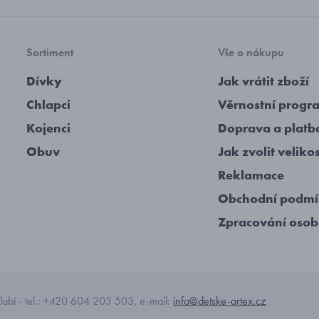
Sortiment
Vše o nákupu
Dívky
Jak vrátit zboží
Chlapci
Věrnostní progr
Kojenci
Doprava a platb
Obuv
Jak zvolit veliko
Reklamace
Obchodní podm
Zpracování osob
abí - tel.: +420 604 203 503, e-mail:
info@detske-artex.cz