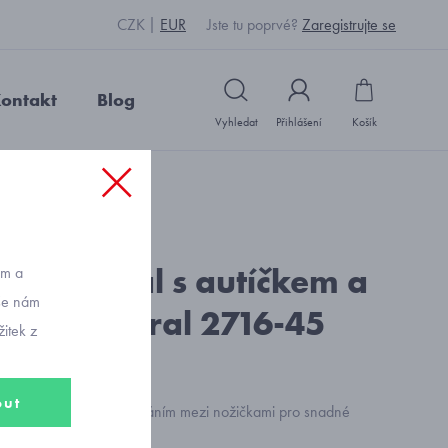
CZK
EUR
Jste tu poprvé?
Zaregistrujte se
ontakt
Blog
Vyhledat
Přihlášení
Košík
 2716-45
: Y2139_smetanová
cký overal s autíčkem a
ům a
vše nám
ou Mayoral 2716-45
itek z
out
veral s praktickým zapínáním mezi nožičkami pro snadné