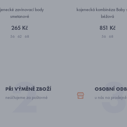
jenecké zavinovací body
kojenecká kombinéza Baby s
smetanové
béžová
265 Kč
851 Kč
56
62
68
56
68
PŘI VÝMĚNĚ ZBOŽÍ
OSOBNÍ ODB
neúčtujeme za poštovné
u nás na prodejně