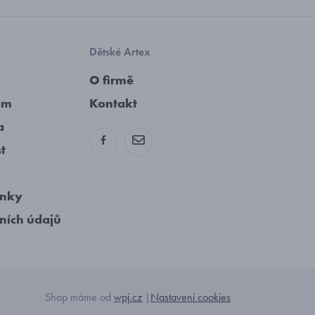
Dětské Artex
O firmě
am
Kontakt
a
st
ínky
ních údajů
Shop máme od
wpj.cz
|
Nastavení cookies