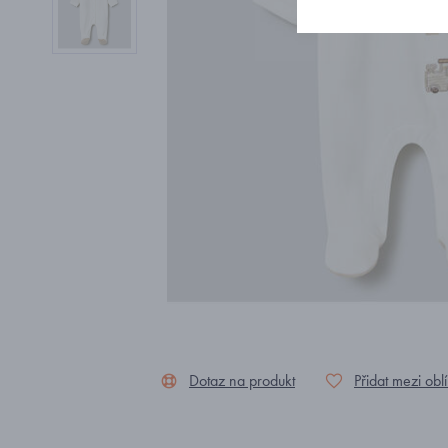
Dotaz na produkt
Přidat mezi obl