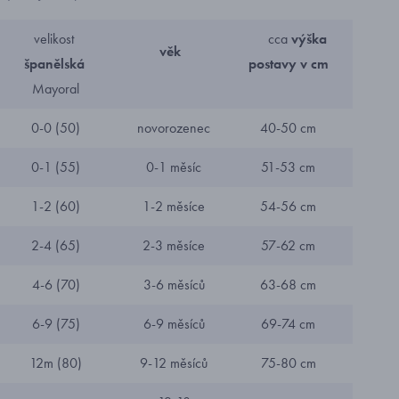
velikost
cca
výška
věk
španělská
postavy v cm
Mayoral
0-0 (50)
novorozenec
40-50 cm
0-1 (55)
0-1 měsíc
51-53 cm
1-2 (60)
1-2 měsíce
54-56 cm
2-4 (65)
2-3 měsíce
57-62 cm
4-6 (70)
3-6 měsíců
63-68 cm
6-9 (75)
6-9 měsíců
69-74 cm
12m (80)
9-12 měsíců
75-80 cm