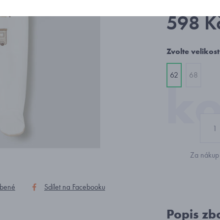
598 K
Zvolte velikost
62
68
Za nákup 
íbené
Sdílet na Facebooku
Popis zb