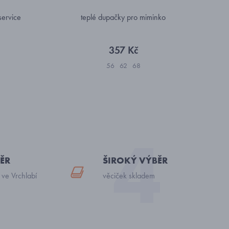
ervice
teplé dupačky pro miminko
357 Kč
56
62
68
ĚR
ŠIROKÝ VÝBĚR
 ve Vrchlabí
věciček skladem