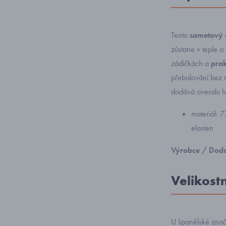
Tento
sametový 
zůstane v teple a
zádičkách a
pra
přebalování bez n
dodává overalu h
materiál: 
elasten
Výrobce / Doda
Velikost
U španělské zna