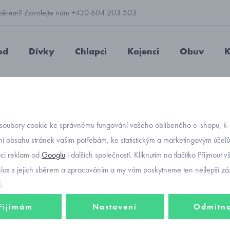
 výběrem? Zavolejte nám +420 604 203 503
od
Dívky
Chlapci
Kojenci
Obuv
K
teplý, sametový
kojenecký overal s autíčkem a mašinkou Mayoral
soubory cookie ke správnému fungování vašeho oblíbeného e-shopu, k
Objednávací kód
kojene
í obsahu stránek vašim potřebám, ke statistickým a marketingovým účel
aci reklam od
Googlu
i dalších společností. Kliknutím na tlačítko Přijmout 
mašink
hlas s jejich sběrem a zpracováním a my vám poskytneme ten nejlepší záž
.
řijímám
Nastavení
Odmítn
Teplý sametový o
přebalování.