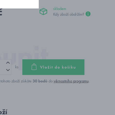
č
skladem
Kdy zboží obdržím?
ks
Vložit do košíku
tohoto zboží získáte
30
bodů
do
věrnostního programu
.
oží