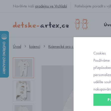
Navštivte naši
prodejnu ve Vrchlabí
Potřebujete poradit s
Úv
Úvod
kojenci
Kojenecké pro chlapečky
overal
Cookies
Používáme 
přizpůsoben
personaliz
udělíte sou
nakupování
P