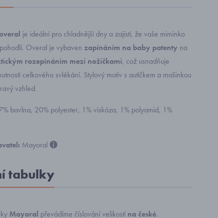
overal
je ideální pro chladnější dny a zajistí, že vaše miminko
 pohodlí. Overal je vybaven
zapínáním na baby patenty
na
ktickým rozepínáním mezi nožičkami
, což usnadňuje
utnosti celkového svlékání. Stylový motiv s autíčkem a mašinkou
ravý vzhled.
77% bavlna, 20% polyester, 1% viskóza, 1% polyamid, 1%
vatel:
Mayoral
ní tabulky
čky
Mayoral
převádíme číslování velikostí
na české
.