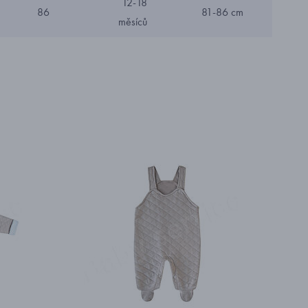
12-18
86
81-86 cm
měsíců