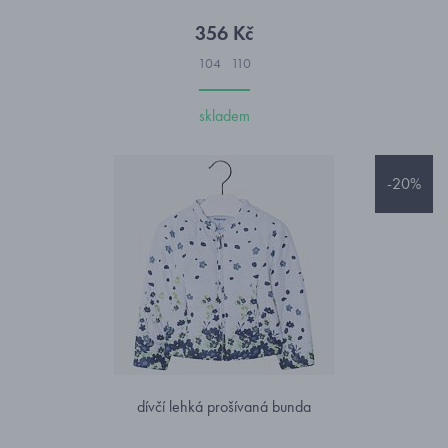
356 Kč
104
110
skladem
-20%
dívčí lehká prošívaná bunda