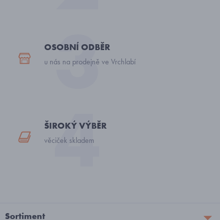
OSOBNÍ ODBĚR
u nás na prodejně ve Vrchlabí
ŠIROKÝ VÝBĚR
věciček skladem
Sortiment