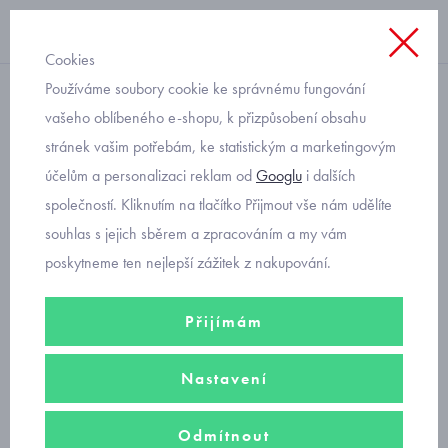
Cookies
Používáme soubory cookie ke správnému fungování
dívčí
vašeho oblíbeného e-shopu, k přizpůsobení obsahu
stránek vašim potřebám, ke statistickým a marketingovým
lehké tenisky pro dívky
účelům a personalizaci reklam od
Googlu
i dalších
Superfit Rush 1-006207-8510
společností. Kliknutím na tlačítko Přijmout vše nám udělíte
souhlas s jejich sběrem a zpracováním a my vám
poskytneme ten nejlepší zážitek z nakupování.
Přijímám
Nastavení
Odmítnout