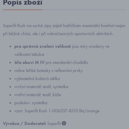
Popis zboží
Superfit Rush na suché zipy zajistí holčičkám maximální komfort nejen
při běžné chůzi, ale i při volnočasových sportovních aktivitách.
pro správné zvolení velikosti
jsou míry uvedeny ve
velikostní tabulce
šíře obuvi M IV
pro standardní chodidlo
velice lehké botasky s reflexními prvky
vyjímatelná kožená stélka
vrchní materiál: textil, syntetika
vnitřní materiál: textil, kůže
podešev: syntetika
vzor: Superfit Rush 1-006207-8510 lila/orange
Výrobce / Dodavatel:
Superfit