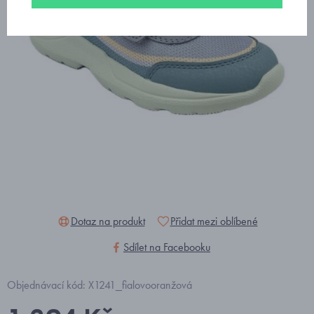
Dotaz na produkt
Přidat mezi oblíbené
Sdílet na Facebooku
Objednávací kód: X1241_fialovooranžová