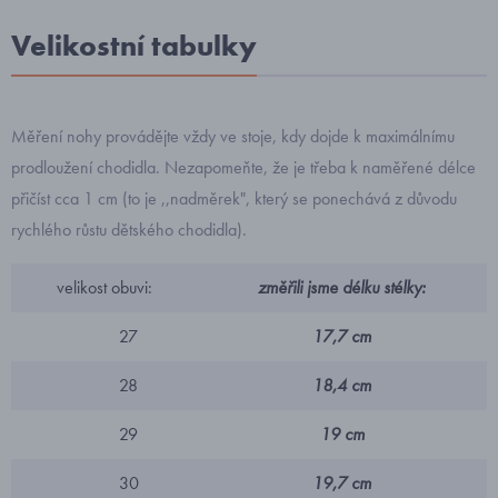
Velikostní tabulky
Měření nohy provádějte vždy ve stoje, kdy dojde k maximálnímu
prodloužení chodidla. Nezapomeňte, že je třeba k naměřené délce
přičíst cca 1 cm (to je ,,nadměrek", který se ponechává z důvodu
rychlého růstu dětského chodidla).
velikost obuvi:
změřili jsme délku stélky:
27
17,7 cm
28
18,4 cm
29
19 cm
30
19,7 cm