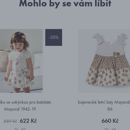
Mohlo by se vám líbit
-30%
triko se sukýnkou pro batolata
kojenecké letní šaty Mayora
Mayoral 1942-19
86
622 Kč
660 Kč
889 Kč
74
80
52
68