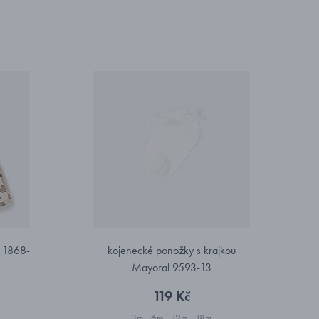
l 1868-
kojenecké ponožky s krajkou
Mayoral 9593-13
119 Kč
3m
6m
12m
18m