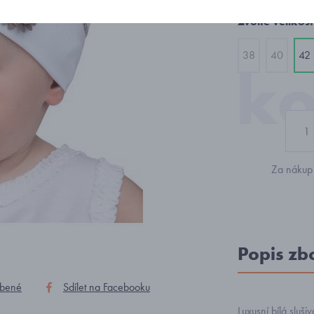
Zvolte velikost
38
40
42
Za nákup 
Popis zb
íbené
Sdílet na Facebooku
Luxusní bílá slušiv