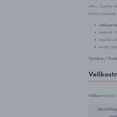
střihu. Čepička 
bavlně zamezuje p
velikost 
materiál: 
čepička od
model: Mar
Výrobce / Doda
Velikost
Velikost
čepičky
obvod hlavy 
čepi