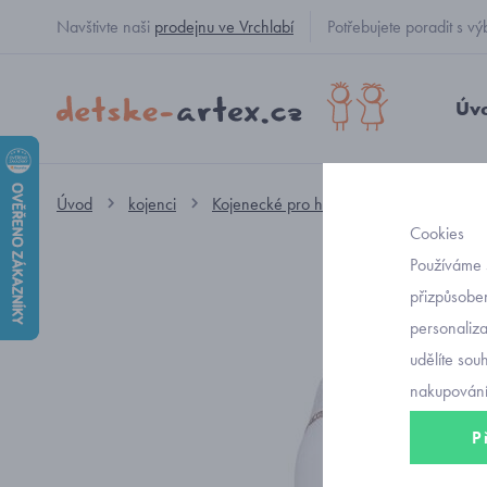
Navštivte naši
prodejnu ve Vrchlabí
Potřebujete poradit s
Úv
Úvod
kojenci
Kojenecké pro holčičky
kojenecké č
Cookies
Používáme 
přizpůsoben
personaliz
udělíte sou
nakupování
P