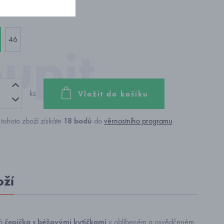
46
ks
Vložit do košíku
tohoto zboží získáte
18
bodů
do
věrnostního programu
.
oží
á
čepička s béžovými kytičkami
v oblíbeném a osvědčeném