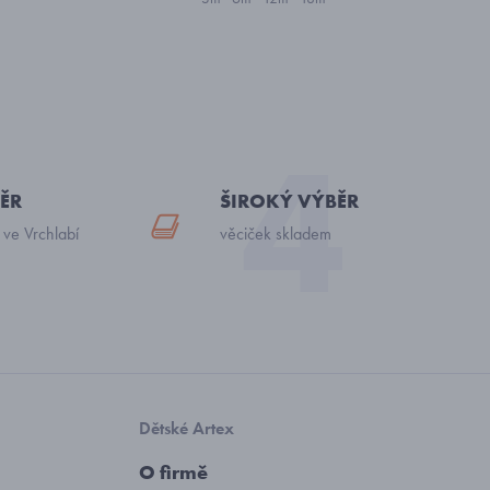
ĚR
ŠIROKÝ VÝBĚR
 ve Vrchlabí
věciček skladem
Dětské Artex
O firmě