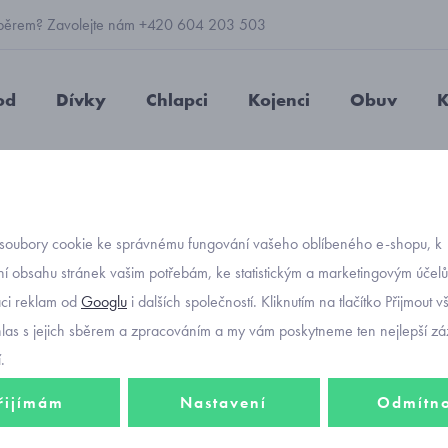
 výběrem? Zavolejte nám +420 604 203 503
od
Dívky
Chlapci
Kojenci
Obuv
K
epičky
letní
pirátky, nasazovací
letní čepička pro miminko h
soubory cookie ke správnému fungování vašeho oblíbeného e-shopu, k
Objednávací kód
letní 
í obsahu stránek vašim potřebám, ke statistickým a marketingovým účel
aci reklam od
Googlu
i dalších společností. Kliknutím na tlačítko Přijmout 
holčičk
hlas s jejich sběrem a zpracováním a my vám poskytneme ten nejlepší záž
.
řijímám
Nastavení
Odmítn
351 K