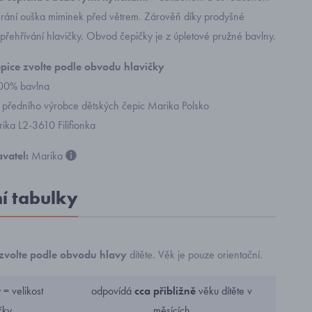
chrání ouška miminek před větrem. Zárověň díky prodyšné
řehřívání hlavičky. Obvod čepičky je z úpletové pružné bavlny.
čepice zvolte podle obvodu hlavičky
100% bavlna
 předního výrobce dětských čepic Marika Polsko
ika L2-3610 Filifionka
vatel:
Marika
ní tabulky
zvolte podle obvodu hlavy
dítěte. Věk je pouze orientační.
= velikost
odpovídá
cca přibližně
věku dítěte v
čky
měsících