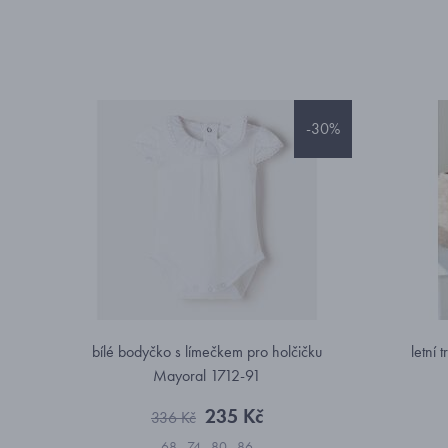
-30%
bílé bodyčko s límečkem pro holčičku
letní 
Mayoral 1712-91
235 Kč
336 Kč
68
74
80
86