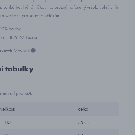
. Lehká bavlněná tričkovina, pružný nařasený vršek, volný střih
i nožičkami pro snadné oblékání.
100% bavlna
yoral 1839-57 Fucsia
vatel:
Mayoral
ní tabulky
řena od podpaží.
velikost:
délka:
80
35 cm