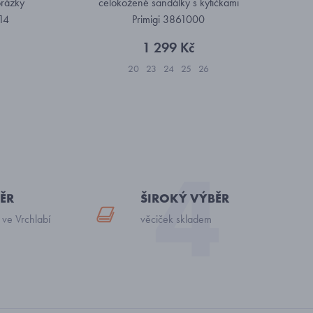
brázky
celokožené sandálky s kytičkami
14
Primigi 3861000
1 299 Kč
20
23
24
25
26
ĚR
ŠIROKÝ VÝBĚR
 ve Vrchlabí
věciček skladem