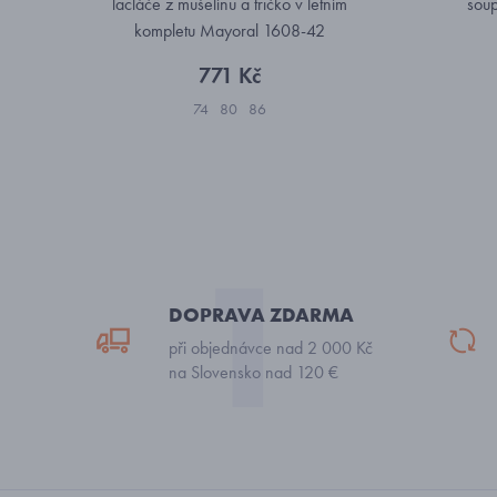
lacláče z mušelínu a tričko v letním
soup
kompletu Mayoral 1608-42
771 Kč
74
80
86
DOPRAVA ZDARMA
při objednávce nad 2 000 Kč
na Slovensko nad 120 €