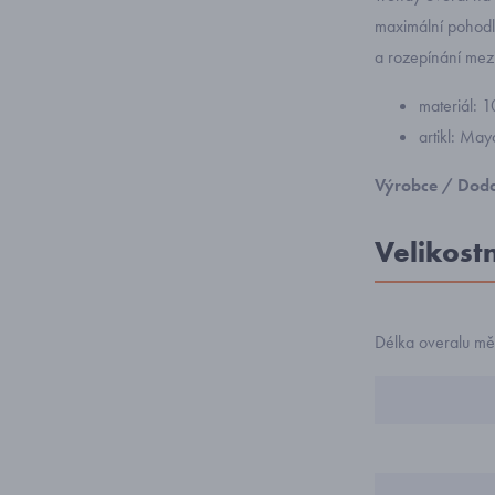
maximální pohodlí
a rozepínání mez
materiál: 
artikl: Ma
Výrobce / Doda
Velikost
Délka overalu mě