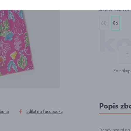
Zvolte velikost
80
86
Za nákup 
Popis zb
íbené
Sdílet na Facebooku
Trendy overal na 