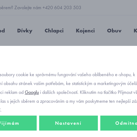
 výběrem? Zavolejte nám +420 604 203 503
od
Dívky
Chlapci
Kojenci
Obuv
K
letní
letní overal pro batolata Mayoral 1839-57
soubory cookie ke správnému fungování vašeho oblíbeného e-shopu, k
Objednávací kód
letní o
í obsahu stránek vašim potřebám, ke statistickým a marketingovým účel
aci reklam od
Googlu
i dalších společností. Kliknutím na tlačítko Přijmout 
Mayor
hlas s jejich sběrem a zpracováním a my vám poskytneme ten nejlepší záž
.
řijímám
Nastavení
Odmítn
493 K