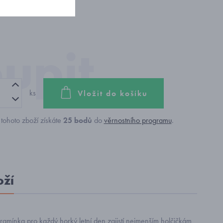
ks
Vložit do košíku
tohoto zboží získáte
25
bodů
do
věrnostního programu
.
oží
ramínka pro každý horký letní den zajistí nejmenším holčičkám