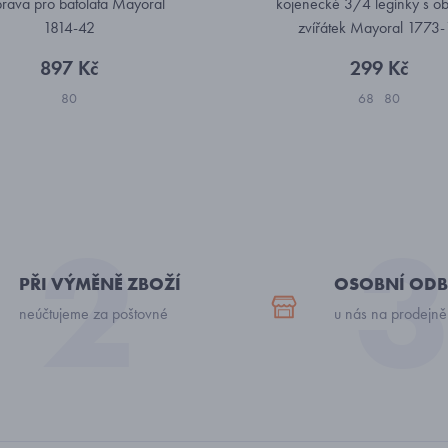
rava pro batolata Mayoral
kojenecké 3/4 legínky s o
1814-42
zvířátek Mayoral 1773-
897 Kč
299 Kč
80
68
80
PŘI VÝMĚNĚ ZBOŽÍ
OSOBNÍ ODB
neúčtujeme za poštovné
u nás na prodejně