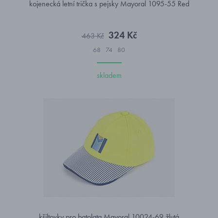
kojenecká letní trička s pejsky Mayoral 1095-55 Red
324 Kč
463 Kč
68
74
80
skladem
kšiltovky pro batolata Mayoral 10024-69 žlutá