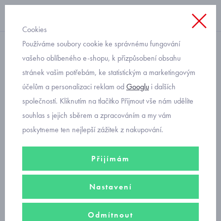
Cookies
Používáme soubory cookie ke správnému fungování
letní
vašeho oblíbeného e-shopu, k přizpůsobení obsahu
stránek vašim potřebám, ke statistickým a marketingovým
letní overal s autíčkem pro
účelům a personalizaci reklam od
Googlu
i dalších
batolata Mayoral 1727-48
společností. Kliknutím na tlačítko Přijmout vše nám udělíte
souhlas s jejich sběrem a zpracováním a my vám
poskytneme ten nejlepší zážitek z nakupování.
Přijímám
Nastavení
Odmítnout