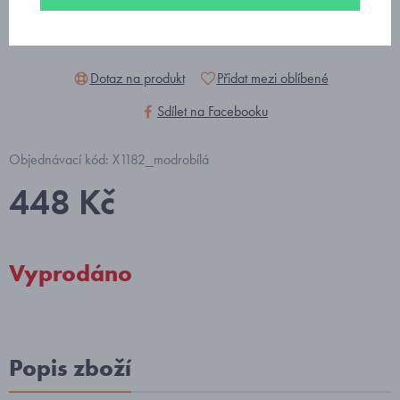
Dotaz na produkt
Přidat mezi oblíbené
Sdílet na Facebooku
Objednávací kód: X1182_modrobílá
448 Kč
Vyprodáno
Popis zboží