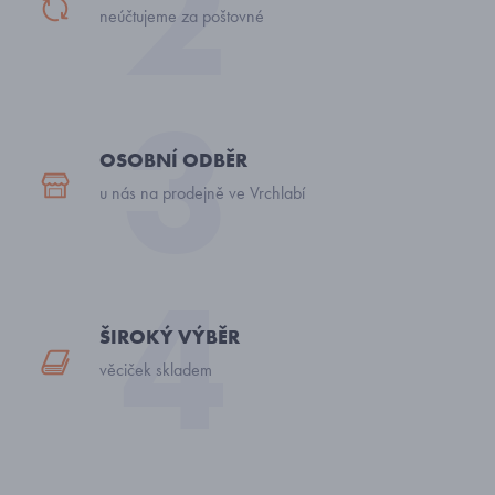
neúčtujeme za poštovné
OSOBNÍ ODBĚR
u nás na prodejně ve Vrchlabí
ŠIROKÝ VÝBĚR
věciček skladem