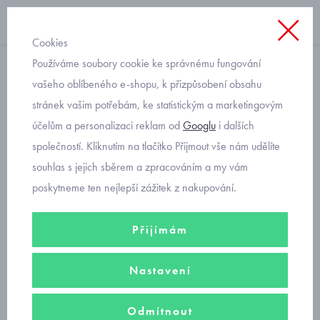
Cookies
Používáme soubory cookie ke správnému fungování
ponožky
vašeho oblíbeného e-shopu, k přizpůsobení obsahu
stránek vašim potřebám, ke statistickým a marketingovým
Mayoral 4 pack set ponožek
účelům a personalizaci reklam od
Googlu
i dalších
pro miminko holčičku 9592-
společností. Kliknutím na tlačítko Přijmout vše nám udělíte
49
souhlas s jejich sběrem a zpracováním a my vám
poskytneme ten nejlepší zážitek z nakupování.
Přijímám
Nastavení
Odmítnout