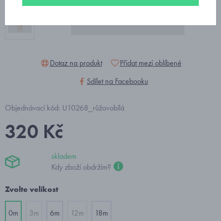
Dotaz na produkt
Přidat mezi oblíbené
Sdílet na Facebooku
Objednávací kód: U10268_růžovobílá
320 Kč
skladem
Kdy zboží obdržím?
Zvolte velikost
0m
3m
6m
12m
18m