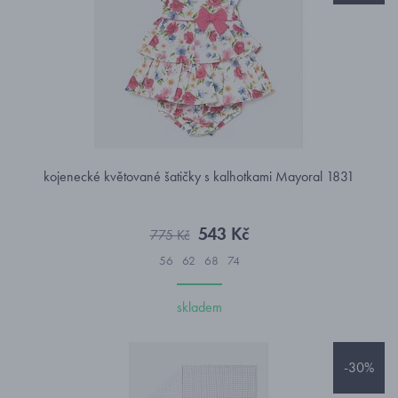
kojenecké květované šatičky s kalhotkami Mayoral 1831
543 Kč
775 Kč
56
62
68
74
skladem
-30%