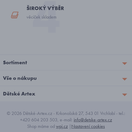
ŠIROKÝ VÝBĚR
věciček skladem
Sortiment
Vše o nákupu
Dětské Artex
© 2026 Dětské-Artex.cz - Krkonošská 27, 543 01 Vrchlabí - tel.:
+420 604 203 503, e-mail:
info@detske-artex.cz
Shop máme od
wpj.cz
|
Nastavení cookies