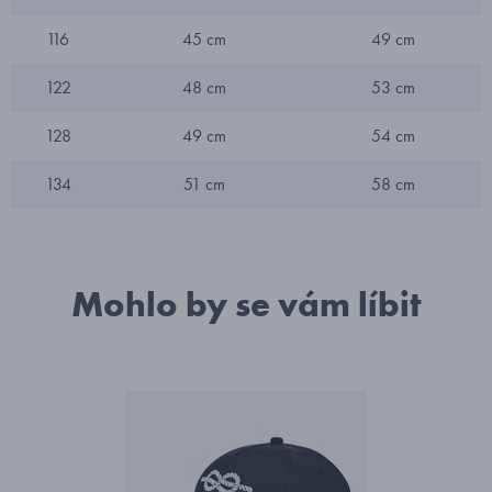
116
45 cm
49 cm
122
48 cm
53 cm
128
49 cm
54 cm
134
51 cm
58 cm
Mohlo by se vám líbit