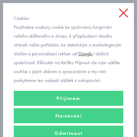
Cookies
Používáme soubory cookie ke správnému fungování
s dlouhým rukávem
vašeho oblíbeného e-shopu, k přizpůsobení obsahu
stránek vašim potřebám, ke statistickým a marketingovým
Mayoral dětské triko s
účelům a personalizaci reklam od
Googlu
i dalších
vesmírem 4001-32
společností. Kliknutím na tlačítko Přijmout vše nám udělíte
souhlas s jejich sběrem a zpracováním a my vám
poskytneme ten nejlepší zážitek z nakupování.
Přijímám
Nastavení
Odmítnout