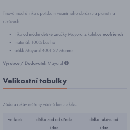
Tmavě modré triko s potiskem vesmírného obrázku a planet na
rukávech.
triko od módní dětské značky Mayoral z kolekce
ecofriends
materiál: 100% bavlna
artikl: Mayoral 4001-32 Marino
Výrobce / Dodavatel:
Mayoral
Velikostní tabulky
Záda a rukáv měřeny včetně lemu u krku.
velikost:
délka zad od středu
délka rukávu od
krku:
krku: