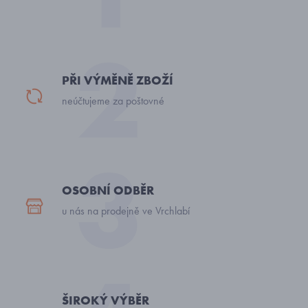
PŘI VÝMĚNĚ ZBOŽÍ
neúčtujeme za poštovné
OSOBNÍ ODBĚR
u nás na prodejně ve Vrchlabí
ŠIROKÝ VÝBĚR