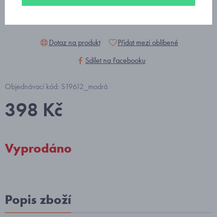
Dotaz na produkt
Přidat mezi oblíbené
Sdílet na Facebooku
Objednávací kód: S19612_modrá
398 Kč
Vyprodáno
Popis zboží