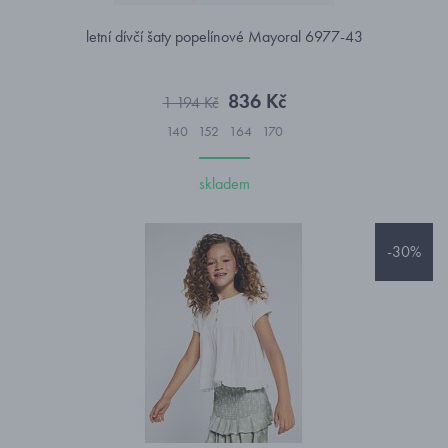
letní dívčí šaty popelínové Mayoral 6977-43
836 Kč
1 194 Kč
140
152
164
170
skladem
-30%