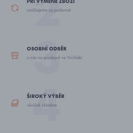
PŘI VÝMĚNĚ ZBOŽÍ
neúčtujeme za poštovné
OSOBNÍ ODBĚR
u nás na prodejně ve Vrchlabí
ŠIROKÝ VÝBĚR
věciček skladem