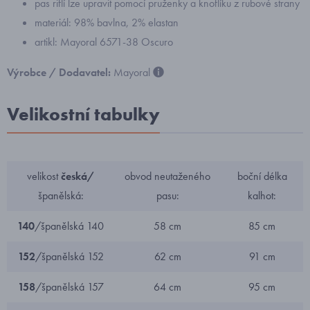
pas riflí lze upravit pomocí pruženky a knoflíku z rubové strany
materiál: 98% bavlna, 2% elastan
artikl: Mayoral 6571-38 Oscuro
Výrobce / Dodavatel:
Mayoral
Velikostní tabulky
velikost
česká/
obvod neutaženého
boční délka
španělská:
pasu:
kalhot:
140
/španělská 140
58 cm
85 cm
152
/španělská 152
62 cm
91 cm
158
/španělská 157
64 cm
95 cm