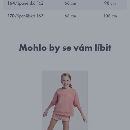
164
/španělská 162
66 cm
98 cm
170
/španělská 167
68 cm
108 cm
Mohlo by se vám líbit