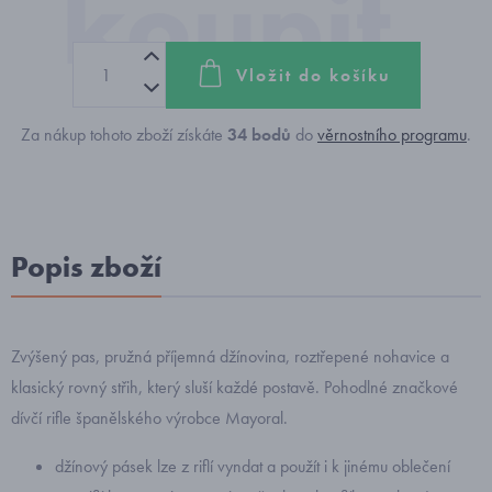
Vložit do košíku
Za nákup tohoto zboží získáte
34
bodů
do
věrnostního programu
.
Popis zboží
Zvýšený pas, pružná příjemná džínovina, roztřepené nohavice a
klasický rovný střih, který sluší každé postavě. Pohodlné značkové
dívčí rifle španělského výrobce Mayoral.
džínový pásek lze z riflí vyndat a použít i k jinému oblečení