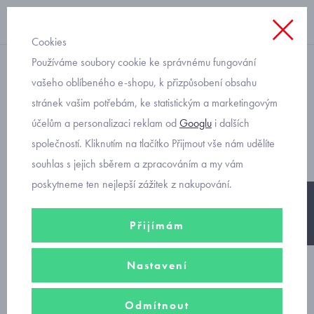
Cookies
Používáme soubory cookie ke správnému fungování
rifle
vašeho oblíbeného e-shopu, k přizpůsobení obsahu
stránek vašim potřebám, ke statistickým a marketingovým
Mayoral dívčí džíny s
účelům a personalizaci reklam od
Googlu
i dalších
páskem 6571-38
společností. Kliknutím na tlačítko Přijmout vše nám udělíte
souhlas s jejich sběrem a zpracováním a my vám
poskytneme ten nejlepší zážitek z nakupování.
-30%
Přijímám
Nastavení
Odmítnout