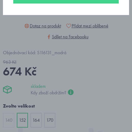
Dotaz na produkt
Přidat mezi oblíbené
Sdílet na Facebooku
Objednávací kód: S116131_modrá
963 Kč
674 Kč
skladem
Kdy zboží obdržím?
Zvolte velikost
140
152
164
170