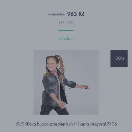
963 Kč
1 375 Kč
152
170
skladem
-20%
dívčí riflová bunda zateplená akční cena Mayoral 7406