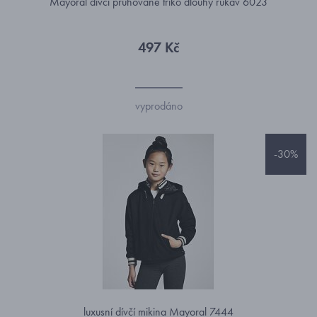
Mayoral dívčí pruhované triko dlouhý rukáv 6023
497 Kč
vyprodáno
-30%
luxusní dívčí mikina Mayoral 7444