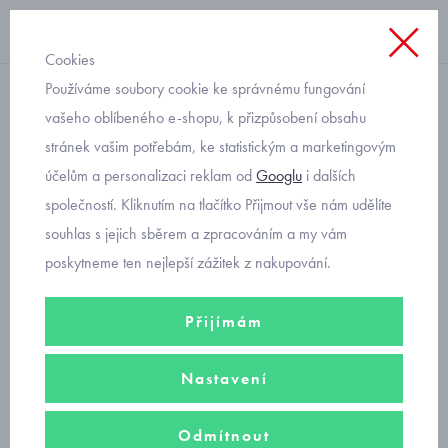
Cookies
Používáme soubory cookie ke správnému fungování
elastické legíny
vašeho oblíbeného e-shopu, k přizpůsobení obsahu
stránek vašim potřebám, ke statistickým a marketingovým
Mayoral dívčí jednobarevné
účelům a personalizaci reklam od
Googlu
i dalších
modré legíny 722-91
společností. Kliknutím na tlačítko Přijmout vše nám udělíte
souhlas s jejich sběrem a zpracováním a my vám
poskytneme ten nejlepší zážitek z nakupování.
Přijímám
Nastavení
Odmítnout