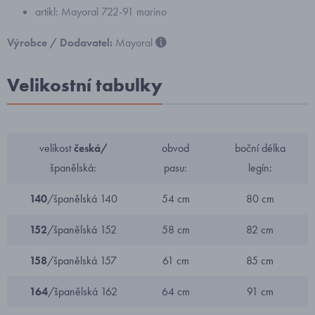
artikl: Mayoral 722-91 marino
Výrobce / Dodavatel:
Mayoral
Velikostní tabulky
velikost
česká/
obvod
boční délka
španělská:
pasu:
legín:
140
/španělská 140
54 cm
80 cm
152
/španělská 152
58 cm
82 cm
158
/španělská 157
61 cm
85 cm
164
/španělská 162
64 cm
91 cm