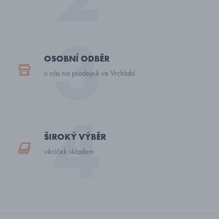
OSOBNÍ ODBĚR
u nás na prodejně ve Vrchlabí
ŠIROKÝ VÝBĚR
věciček skladem