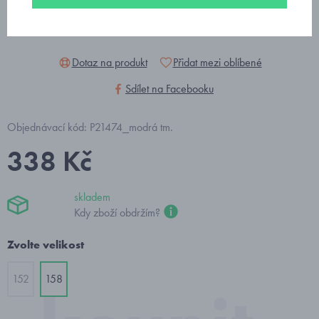
Dotaz na produkt
Přidat mezi oblíbené
Sdílet na Facebooku
Objednávací kód: P21474_modrá tm.
338 Kč
skladem
Kdy zboží obdržím?
Zvolte velikost
152
158