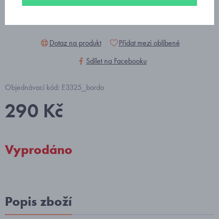
Dotaz na produkt
Přidat mezi oblíbené
Sdílet na Facebooku
Objednávací kód: E3325_bordo
290 Kč
Vyprodáno
Popis zboží