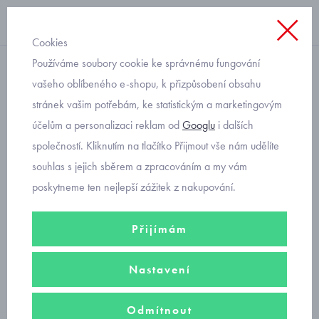
Cookies
Používáme soubory cookie ke správnému fungování
zimní
vašeho oblíbeného e-shopu, k přizpůsobení obsahu
stránek vašim potřebám, ke statistickým a marketingovým
Mayoral - zateplené
účelům a personalizaci reklam od
Googlu
i dalších
kojenecké capáčky
společností. Kliknutím na tlačítko Přijmout vše nám udělíte
souhlas s jejich sběrem a zpracováním a my vám
poskytneme ten nejlepší zážitek z nakupování.
Přijímám
Nastavení
Odmítnout