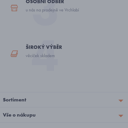
OSOBNÍ ODBĚR
u nás na prodejně ve Vrchlabí
ŠIROKÝ VÝBĚR
věciček skladem
Sortiment
Vše o nákupu