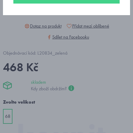
Dotaz na produkt
Přidat mezi oblíbené
Sdílet na Facebooku
Objednávací kód: L20834_zelená
468 Kč
skladem
Kdy zboží obdržím?
Zvolte velikost
68