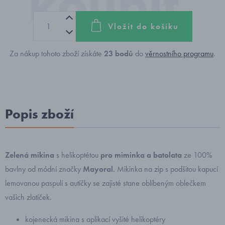
Vložit do košíku
Za nákup tohoto zboží získáte
23
bodů
do
věrnostního programu
.
Popis zboží
Zelená mikina
s helikoptétou
pro miminka a batolata
ze 100%
bavlny od módní značky
Mayoral
. Mikinka na zip s podšitou kapucí
lemovanou paspulí s autíčky se zajisté stane oblíbeným oblečkem
vašich zlatíček.
kojenecká mikina s aplikací vyšité helikoptéry