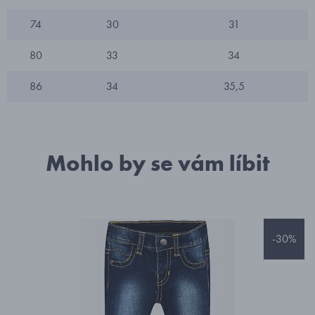
74
30
31
80
33
34
86
34
35,5
Mohlo by se vám líbit
-30%