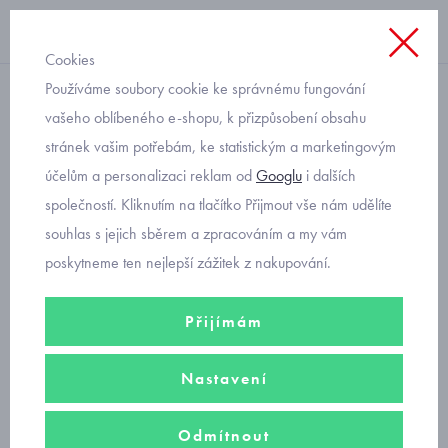
Cookies
Používáme soubory cookie ke správnému fungování
s kapucí
vašeho oblíbeného e-shopu, k přizpůsobení obsahu
stránek vašim potřebám, ke statistickým a marketingovým
mikina pro miminko
účelům a personalizaci reklam od
Googlu
i dalších
Mayoral 1432
společností. Kliknutím na tlačítko Přijmout vše nám udělíte
souhlas s jejich sběrem a zpracováním a my vám
poskytneme ten nejlepší zážitek z nakupování.
Přijímám
Nastavení
Odmítnout