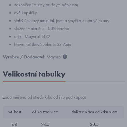
zakončení mikiny pružným nápletem
dvě kapsičky
slabý úpletový materiál, jemná smyčka z rubové strany
složení materiálu: 100% bavlna
artikl: Mayoral 1432
barva hráškově zelená: 33 Apio
Výrobce / Dodavatel:
Mayoral
Velikostní tabulky
záda měřena od středu krku od švu pod kapucí:
velikost
délka zad v cm
délka rukávu od krku v cm
68
28,5
30,5