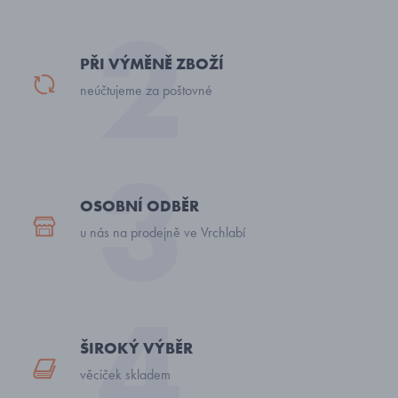
PŘI VÝMĚNĚ ZBOŽÍ
neúčtujeme za poštovné
OSOBNÍ ODBĚR
u nás na prodejně ve Vrchlabí
ŠIROKÝ VÝBĚR
věciček skladem