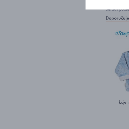
Seřadit podl
Doporučuj
kojen