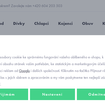
 výběrem? Zavolejte nám +420 604 203 503
od
Dívky
Chlapci
Kojenci
Obuv
K
soubory cookie ke správnému fungování vašeho oblíbeného e-shopu, k
í obsahu stránek vašim potřebám, ke statistickým a marketingovým účel
aci reklam od
Googlu
i dalších společností. Kliknutím na tlačítko Přijmout 
hlas s jejich sběrem a zpracováním a my vám poskytneme ten nejlepší záž
.
dívčí oblečení
kojenecké oble
řijímám
Nastavení
Odmítn