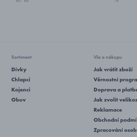
80
86
74
Sortiment
Vše o nákupu
Dívky
Jak vrátit zboží
Chlapci
Věrnostní progr
Kojenci
Doprava a platb
Obuv
Jak zvolit veliko
Reklamace
Obchodní podm
Zpracování osob