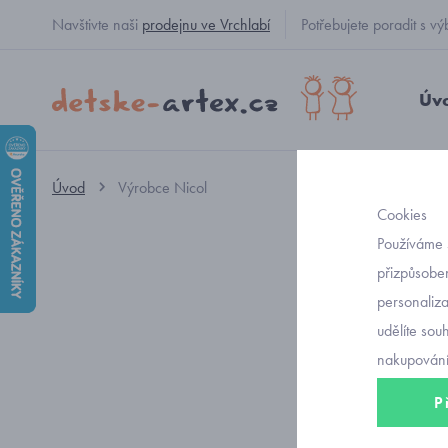
Navštivte naši
prodejnu ve Vrchlabí
Potřebujete poradit s
Úv
Úvod
Výrobce Nicol
Cookies
Nicol
Používáme 
přizpůsoben
personaliz
udělíte sou
nakupování
P