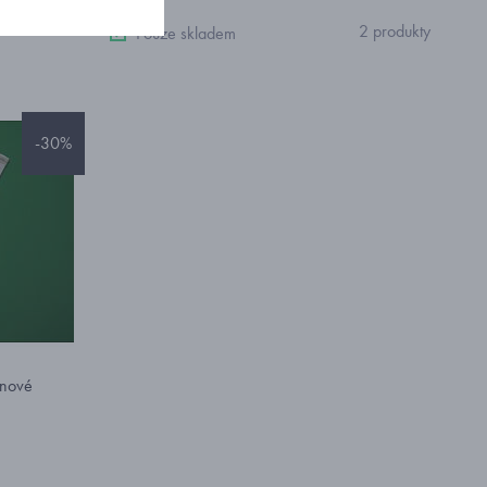
2 produkty
Pouze skladem
-30%
anové