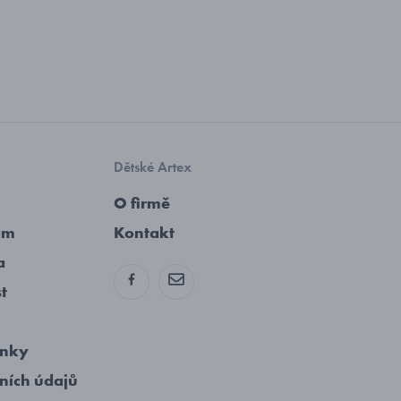
Dětské Artex
O firmě
am
Kontakt
a
st
ínky
ních údajů