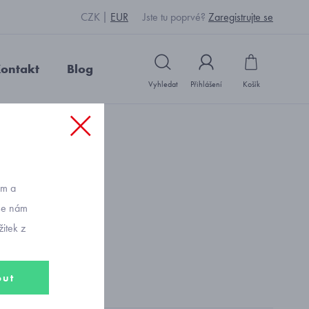
CZK
EUR
Jste tu poprvé?
Zaregistrujte se
ontakt
Blog
Vyhledat
Přihlášení
Košík
ům a
vše nám
itek z
čení
out