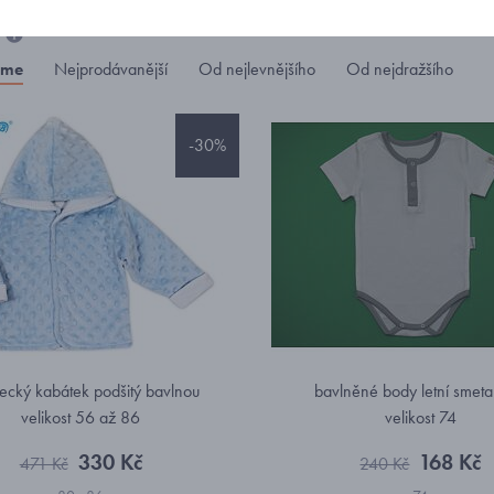
e
eme
Nejprodávanější
Od nejlevnějšího
Od nejdražšího
-30%
ecký kabátek podšitý bavlnou
bavlněné body letní smet
velikost 56 až 86
velikost 74
330 Kč
168 Kč
471 Kč
240 Kč