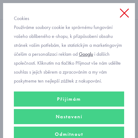
Cookies
Používáme soubory cookie ke správnému fungování
softshellová bunda
vašeho oblíbeného e-shopu, k přizpůsobení obsahu
stránek vašim potřebám, ke statistickým a marketingovým
obrázková dětská
účelům a personalizaci reklam od
Googlu
i dalších
softshellová bundička s
společností. Kliknutím na tlačítko Přijmout vše nám udělíte
motýly
souhlas s jejich sběrem a zpracováním a my vám
poskytneme ten nejlepší zážitek z nakupování.
Přijímám
Nastavení
Odmítnout