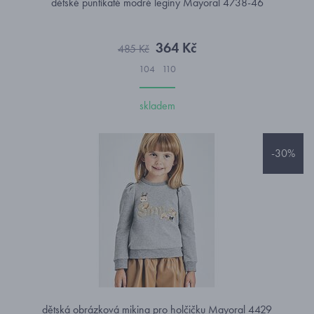
dětské puntíkaté modré legíny Mayoral 4738-46
364 Kč
485 Kč
104
110
skladem
-30%
dětská obrázková mikina pro holčičku Mayoral 4429