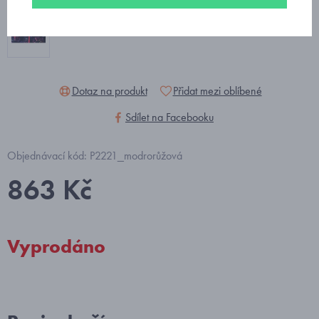
Dotaz na produkt
Přidat mezi oblíbené
Sdílet na Facebooku
Objednávací kód: P2221_modrorůžová
863 Kč
Vyprodáno