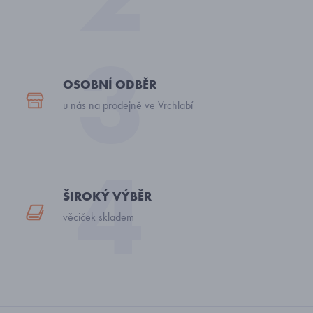
OSOBNÍ ODBĚR
u nás na prodejně ve Vrchlabí
ŠIROKÝ VÝBĚR
věciček skladem