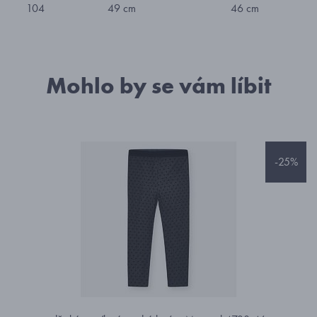
104
49 cm
46 cm
Mohlo by se vám líbit
-25%