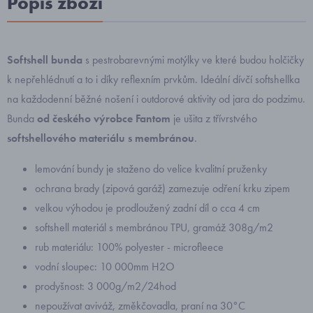
Popis zboží
Softshell bunda
s pestrobarevnými motýlky ve které budou holčičky
k nepřehlédnutí a to i díky reflexním prvkům.
Ideální dívčí softshellka
na každodenní běžné nošení i outdorové aktivity od jara do podzimu.
Bunda
od českého výrobce Fantom
je ušita z třívrstvého
softshellového materiálu s membránou
.
lemování bundy je staženo do velice kvalitní pruženky
ochrana brady (zipová garáž) zamezuje odření krku zipem
velkou výhodou je prodloužený zadní díl o cca 4 cm
softshell materiál s membránou TPU, gramáž 308g/m2
rub materiálu: 100% polyester - microfleece
vodní sloupec: 10 000mm H2O
prodyšnost: 3 000g/m2/24hod
nepoužívat aviváž, změkčovadla, praní na 30°C