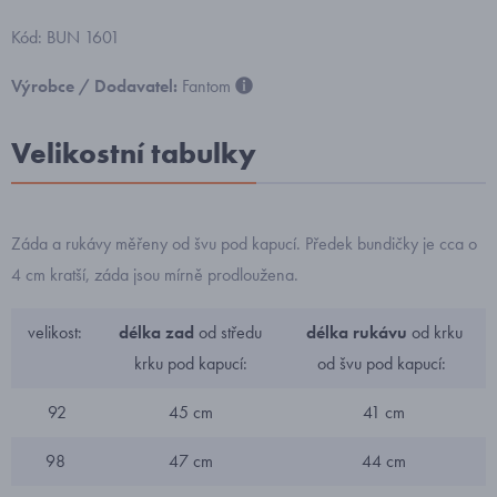
Kód: BUN 1601
Výrobce / Dodavatel:
Fantom
Velikostní tabulky
Záda a rukávy měřeny od švu pod kapucí. Předek bundičky je cca o
4 cm kratší, záda jsou mírně prodloužena.
velikost:
délka zad
od středu
délka rukávu
od krku
krku pod kapucí:
od švu pod kapucí:
92
45 cm
41 cm
98
47 cm
44 cm