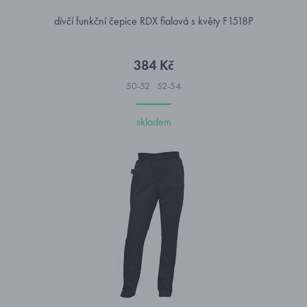
dívčí funkční čepice RDX fialová s květy F1518P
384 Kč
50-52
52-54
skladem