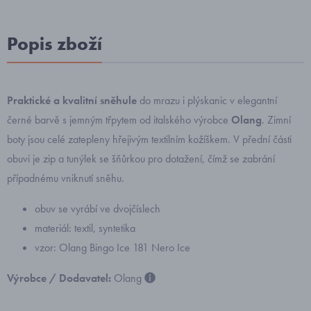
Popis zboží
Praktické a kvalitní sněhule
do mrazu i plýskanic v elegantní
černé barvě s jemným třpytem od italského výrobce
Olang
. Zimní
boty jsou celé zatepleny hřejivým textilním kožíškem. V přední části
obuvi je zip a tunýlek se šňůrkou pro dotažení, čímž se zabrání
případnému vniknutí sněhu.
obuv se vyrábí ve dvojčíslech
materiál: textil, syntetika
vzor: Olang Bingo Ice 181 Nero Ice
Výrobce / Dodavatel:
Olang