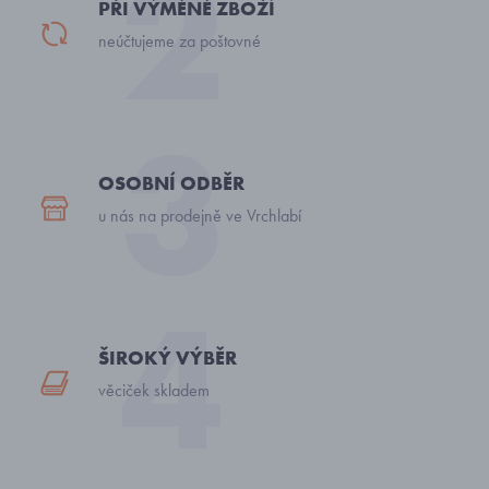
PŘI VÝMĚNĚ ZBOŽÍ
neúčtujeme za poštovné
OSOBNÍ ODBĚR
u nás na prodejně ve Vrchlabí
ŠIROKÝ VÝBĚR
věciček skladem