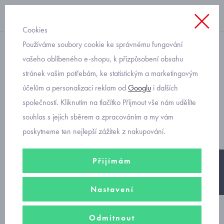
Cookies
Používáme soubory cookie ke správnému fungování
dívčí sněhule
vašeho oblíbeného e-shopu, k přizpůsobení obsahu
stránek vašim potřebám, ke statistickým a marketingovým
Olang Bingo baby Ice 181
účelům a personalizaci reklam od
Googlu
i dalších
nero zimní sněhule pro
společností. Kliknutím na tlačítko Přijmout vše nám udělíte
holčičky
souhlas s jejich sběrem a zpracováním a my vám
poskytneme ten nejlepší zážitek z nakupování.
Přijímám
-25%
Nastavení
Odmítnout