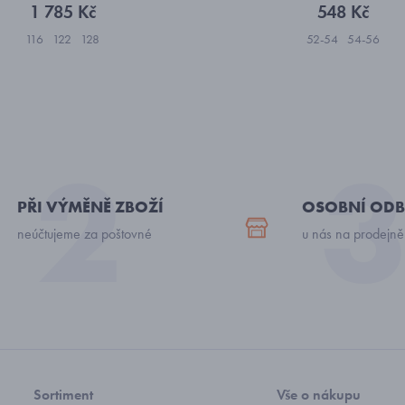
1 785 Kč
548 Kč
116
122
128
52-54
54-56
PŘI VÝMĚNĚ ZBOŽÍ
OSOBNÍ ODB
neúčtujeme za poštovné
u nás na prodejně
Sortiment
Vše o nákupu