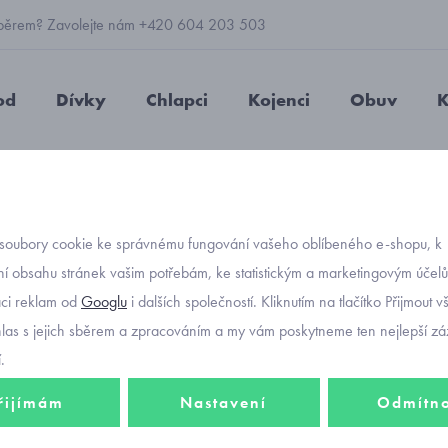
 výběrem? Zavolejte nám +420 604 203 503
od
Dívky
Chlapci
Kojenci
Obuv
K
ty mix kid dívčí sněhule
soubory cookie ke správnému fungování vašeho oblíbeného e-shopu, k
Objednávací kód
Olang 
í obsahu stránek vašim potřebám, ke statistickým a marketingovým účel
-20%
aci reklam od
Googlu
i dalších společností. Kliknutím na tlačítko Přijmout 
sněhul
hlas s jejich sběrem a zpracováním a my vám poskytneme ten nejlepší záž
.
1 398 Kč
řijímám
Nastavení
Odmítn
1 118 