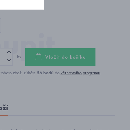
ks
Vložit do košíku
tohoto zboží získáte
56
bodů
do
věrnostního programu
.
oží