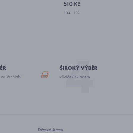
510 Kč
104
122
ĚR
ŠIROKÝ VÝBĚR
 ve Vrchlabí
věciček skladem
Dětské Artex