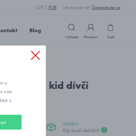
CZK
EUR
Jste tu poprvé?
Zaregistrujte se
ontakt
Blog
Vyhledat
Přihlášení
Košík
: P2763_černošedá
Patty mix kid dívčí
ům a
vše nám
e
itek z
out
skladem
Kč
Kdy zboží obdržím?