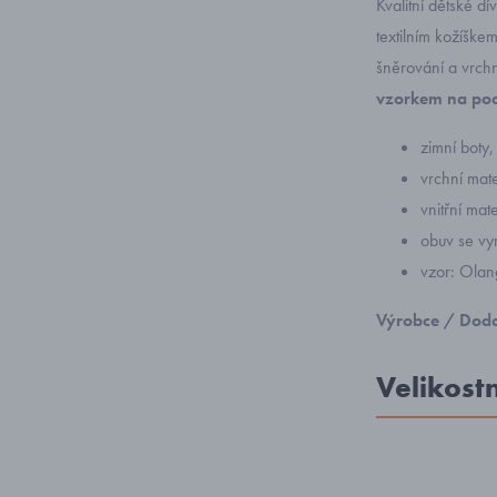
Kvalitní dětské dí
textilním kožíškem
šněrování a vrch
vzorkem na pod
zimní boty,
vrchní mate
vnitřní mat
obuv se vyr
vzor: Olan
Výrobce / Doda
Velikost