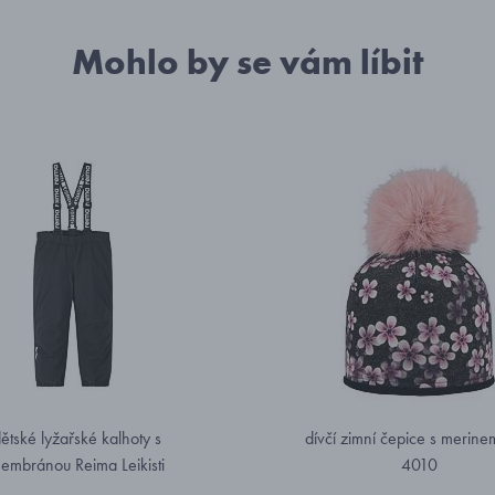
Mohlo by se vám líbit
ětské lyžařské kalhoty s
dívčí zimní čepice s merin
embránou Reima Leikisti
4010
5100399A-9990