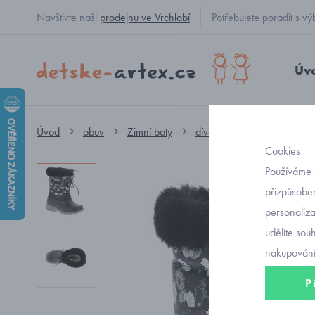
Navštivte naši
prodejnu ve Vrchlabí
Potřebujete poradit s
Úv
Úvod
obuv
Zimní boty
dívčí sněhule
Olang Pat
Cookies
Používáme 
přizpůsoben
personaliz
udělíte sou
nakupování
P