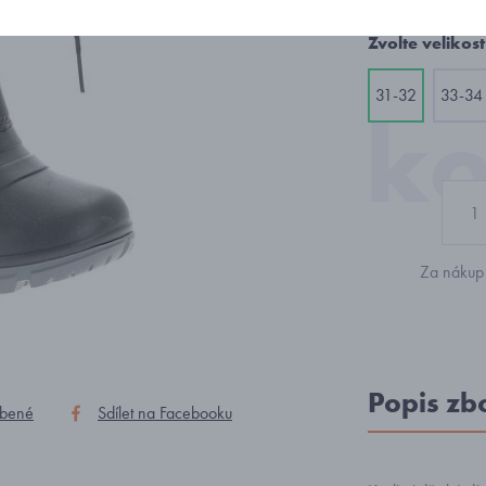
Zvolte velikost
31-32
33-34
Za nákup 
Popis zb
íbené
Sdílet na Facebooku