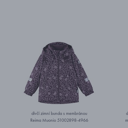
dívčí zimní bunda s membránou
d
Reima Muonio 51002898-4966
m