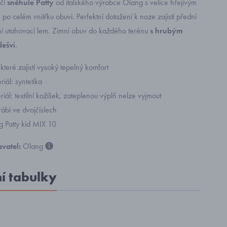
včí
sněhule Patty
od italského výrobce Olang s velice hřejivým
 po celém vnitřku obuvi. Perfektní dotažení k noze zajistí přední
ní utahovací lem. Zimní obuv do každého terénu
s hrubým
ešvi
.
 které zajistí vysoký tepelný komfort
riál: syntetika
eriál: textilní kožíšek, zateplenou výplň nelze vyjmout
ábí ve dvojčíslech
g Patty kid MIX 10
vatel:
Olang
ní tabulky