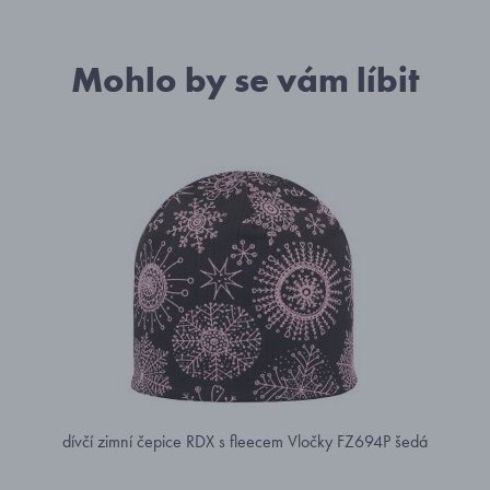
Mohlo by se vám líbit
dívčí zimní čepice RDX s fleecem Vločky FZ694P šedá