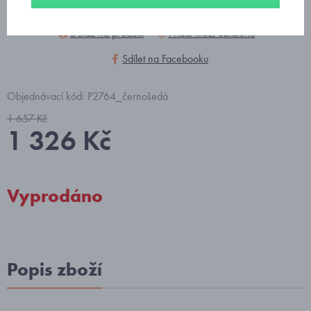
Dotaz na produkt
Přidat mezi oblíbené
Sdílet na Facebooku
Objednávací kód: P2764_černošedá
1 657 Kč
1 326 Kč
Vyprodáno
Popis zboží