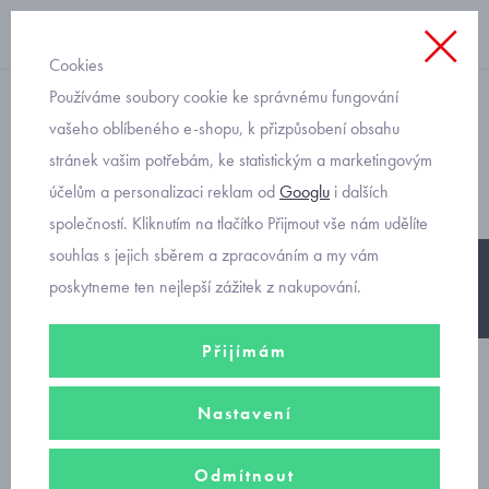
Cookies
Používáme soubory cookie ke správnému fungování
dívčí sněhule
vašeho oblíbeného e-shopu, k přizpůsobení obsahu
stránek vašim potřebám, ke statistickým a marketingovým
Olang Patty mix sněhule
účelům a personalizaci reklam od
Googlu
i dalších
společností. Kliknutím na tlačítko Přijmout vše nám udělíte
souhlas s jejich sběrem a zpracováním a my vám
poskytneme ten nejlepší zážitek z nakupování.
-20%
Přijímám
Nastavení
Odmítnout