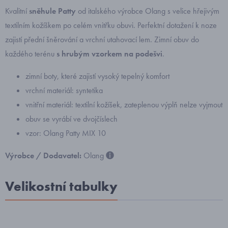
Kvalitní
sněhule Patty
od italského výrobce Olang s velice hřejivým
textilním kožíškem po celém vnitřku obuvi. Perfektní dotažení k noze
zajistí přední šněrování a vrchní utahovací lem. Zimní obuv do
každého terénu
s hrubým vzorkem na podešvi
.
zimní boty, které zajistí vysoký tepelný komfort
vrchní materiál: syntetika
vnitřní materiál: textilní kožíšek, zateplenou výplň nelze vyjmout
obuv se vyrábí ve dvojčíslech
vzor: Olang Patty MIX 10
Výrobce / Dodavatel:
Olang
Velikostní tabulky