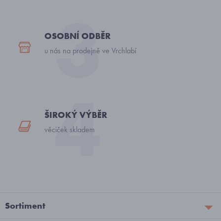
OSOBNÍ ODBĚR
u nás na prodejně ve Vrchlabí
ŠIROKÝ VÝBĚR
věciček skladem
Sortiment