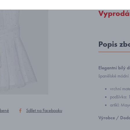
Vyprodá
Popis zb
Elegantní bílý d
španělské módní
vrchní mat
podšívka: 
artikl: Ma
íbené
Sdílet na Facebooku
Výrobce / Doda