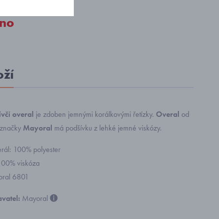
no
oží
ívčí overal
je zdoben jemnými korálkovými řetízky.
Overal
od
 značky
Mayoral
má podšívku z lehké jemné viskózy.
erál: 100% polyester
100% viskóza
yoral 6801
vatel:
Mayoral