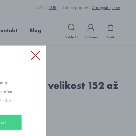
CZK
EUR
Jste tu poprvé?
Zaregistrujte se
ontakt
Blog
Vyhledat
Přihlášení
Košík
: J126108_bílá
dívčí letní velikost 152 až
ům a
vše nám
ý
itek z
out
č