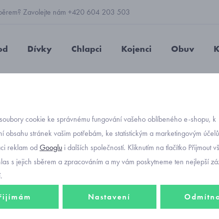
 výběrem? Zavolejte nám +420 604 203 503
od
Dívky
Chlapci
Kojenci
Obuv
K
elikost 152 až 170 bílý
soubory cookie ke správnému fungování vašeho oblíbeného e-shopu, k
Objednávací kód
overal 
í obsahu stránek vašim potřebám, ke statistickým a marketingovým účel
-30%
aci reklam od
Googlu
i dalších společností. Kliknutím na tlačítko Přijmout 
170 bíl
hlas s jejich sběrem a zpracováním a my vám poskytneme ten nejlepší záž
.
898 Kč
řijímám
Nastavení
Odmítn
629 K