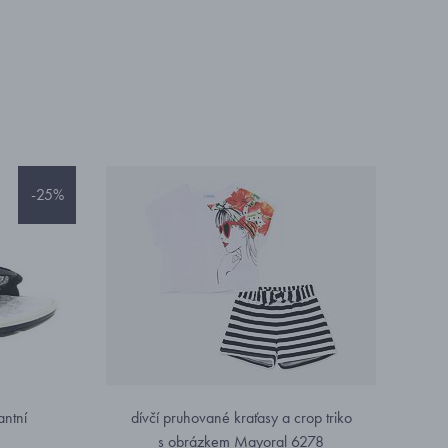
-25%
antní
dívčí pruhované kraťasy a crop triko
s obrázkem Mayoral 6278