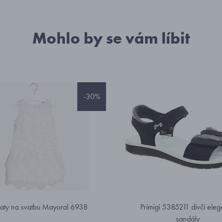
Mohlo by se vám líbit
-30%
 šaty na svatbu Mayoral 6938
Primigi 5385211 dívčí eleg
sandály