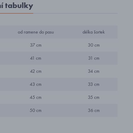
ní tabulky
od ramene do pasu
délka šortek
37 cm
30 cm
41 cm
31 cm
42 cm
34 cm
43 cm
33 cm
45 cm
35 cm
50 cm
36 cm