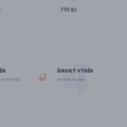
č
770 Kč
ĚR
ŠIROKÝ VÝBĚR
 ve Vrchlabí
věciček skladem