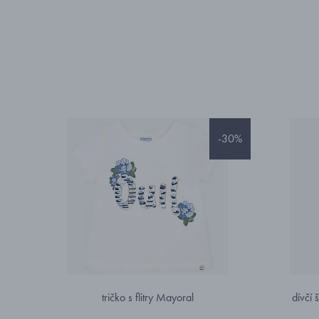
-30%
tričko s flitry Mayoral
dívčí