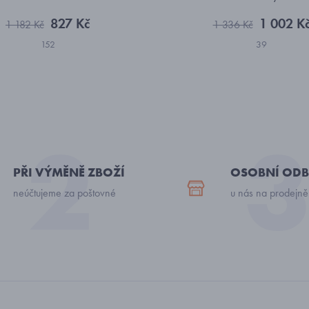
827 Kč
1 002 K
1 182 Kč
1 336 Kč
152
39
PŘI VÝMĚNĚ ZBOŽÍ
OSOBNÍ ODB
neúčtujeme za poštovné
u nás na prodejně