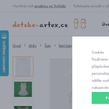
Navštivte naši
prodejnu ve Vrchlabí
Potřebujete poradit s
Úv
Úvod
dívky
Šaty
letní šaty
overal dívčí letní v
Cookies
Používáme 
přizpůsoben
personaliz
udělíte sou
nakupování
P