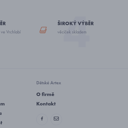
ĚR
ŠIROKÝ VÝBĚR
 ve Vrchlabí
věciček skladem
Dětské Artex
O firmě
am
Kontakt
a
st