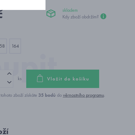
č
skladem
Kdy zboží obdržím?
58
164
ks
Vložit do košíku
tohoto zboží získáte
35
bodů
do
věrnostního programu
.
oží