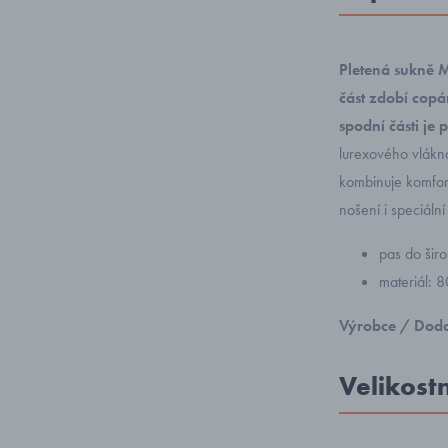
Pletená sukně 
část zdobí cop
spodní části je
lurexového vlákna
kombinuje komfor
nošení i speciální p
pas do šir
materiál: 
Výrobce / Doda
Velikost