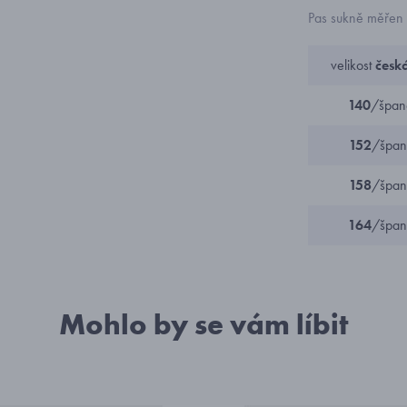
Pas sukně měřen 
velikost
česk
140
/špan
152
/špan
158
/špan
164
/špan
Mohlo by se vám líbit