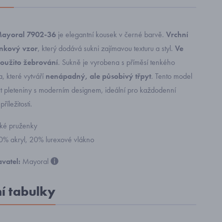
Mayoral 7902-36
je elegantní kousek v černé barvě.
Vrchní
ánkový vzor
, který dodává sukni zajímavou texturu a styl.
Ve
 použito žebrování
. Sukně je vyrobena s příměsí tenkého
, které vytváří
nenápadný, ale působivý třpyt
. Tento model
t pleteniny s moderním designem, ideální pro každodenní
říležitosti.
oké pruženky
80% akryl, 20% lurexové vlákno
vatel:
Mayoral
ní tabulky