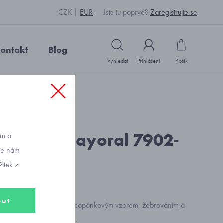
CZK
EUR
Jste tu poprvé?
Zaregistrujte se
ontakt
Blog
Vyhledat
Přihlášení
Košík
: Y1979_černá
á sukně Mayoral 7902-
ům a
vše nám
itek z
out
pletená sukně Mayoral s copánkovým vzorem, žebrováním a
em z lurexového vlákna.