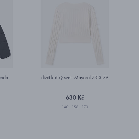
bunda
dívčí krátký svetr Mayoral 7313-79
630 Kč
140
158
170