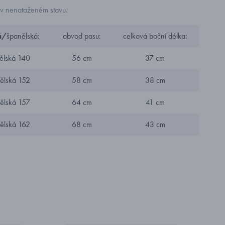
v nenataženém stavu.
á/
španělská:
obvod pasu:
celková boční délka:
ělská 140
56 cm
37 cm
ělská 152
58 cm
38 cm
ělská 157
64 cm
41 cm
ělská 162
68 cm
43 cm