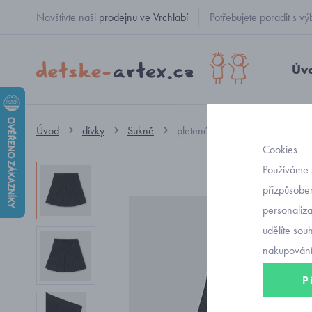
Navštivte naši
prodejnu ve Vrchlabí
Potřebujete poradit s
Úv
Úvod
dívky
Sukně
pletená sukně Mayoral 7902-
Cookies
Používáme 
přizpůsoben
personaliz
udělíte sou
nakupování
P