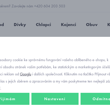
 výběrem? Zavolejte nám +420 604 203 503
od
Dívky
Chlapci
Kojenci
Obuv
K
36
soubory cookie ke správnému fungování vašeho oblíbeného e-shopu, k
Objednávací kód
pleten
í obsahu stránek vašim potřebám, ke statistickým a marketingovým účel
aci reklam od
Googlu
i dalších společností. Kliknutím na tlačítko Přijmout 
36
hlas s jejich sběrem a zpracováním a my vám poskytneme ten nejlepší záž
.
řijímám
Nastavení
Odmítn
Elegantní černá 
nenápadným třpyt