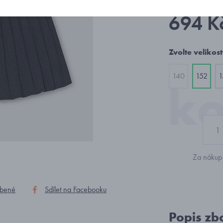
694 K
Zvolte velikost
140
152
1
Za nákup 
íbené
Sdílet na Facebooku
Popis zb