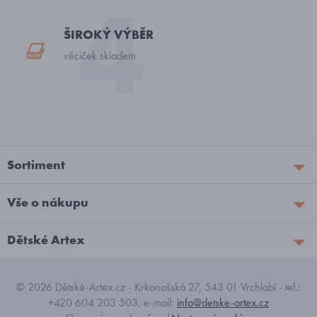
ŠIROKÝ VÝBĚR
věciček skladem
Sortiment
Vše o nákupu
Dětské Artex
© 2026 Dětské-Artex.cz - Krkonošská 27, 543 01 Vrchlabí - tel.:
+420 604 203 503, e-mail:
info@detske-artex.cz