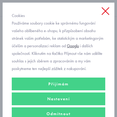
Cookies
Používáme soubory cookie ke správnému fungování
pletené
vašeho oblíbeného e-shopu, k přizpůsobení obsahu
stránek vašim potřebám, ke statistickým a marketingovým
pletené dětské palčáky se
účelům a personalizaci reklam od
Googlu
i dalších
srdíčky bordové pro věk 3-5
společností. Kliknutím na tlačítko Přijmout vše nám udělíte
let
souhlas s jejich sběrem a zpracováním a my vám
poskytneme ten nejlepší zážitek z nakupování.
Přijímám
Nastavení
Odmítnout