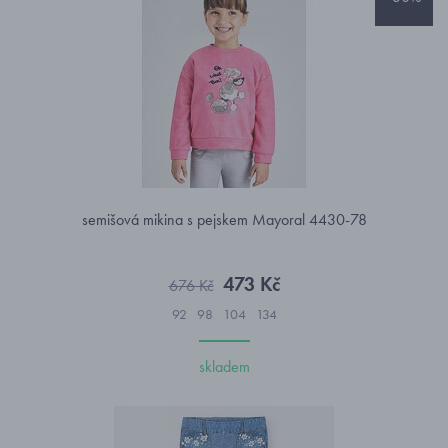
semišová mikina s pejskem Mayoral 4430-78
473 Kč
676 Kč
92
98
104
134
skladem