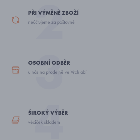
PŘI VÝMĚNĚ ZBOŽÍ
neúčtujeme za poštovné
OSOBNÍ ODBĚR
u nás na prodejně ve Vrchlabí
ŠIROKÝ VÝBĚR
věciček skladem