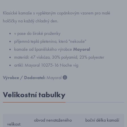
Klasické kamaše s vyplétaným copánkovým vzorem pro malé
holčičky na každý chladný den.
v pase do široké pruženky
příjemná teplá pletenina, která "nekouše"
kamaše od španělského výrobce
Mayoral
materiál: 47 viskóza, 30% polyamid, 23% polyester
artikl: Mayoral 10275-16 Noche vig
Výrobce / Dodavatel:
Mayoral
Velikostní tabulky
obvod nenataženého
boční délka kamaší
velikost: