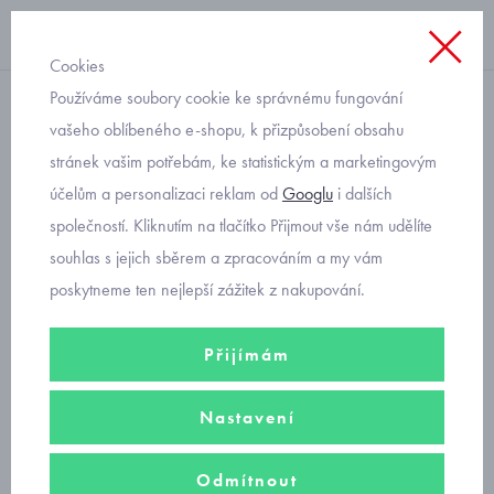
Cookies
Používáme soubory cookie ke správnému fungování
legínové kalhoty
vašeho oblíbeného e-shopu, k přizpůsobení obsahu
stránek vašim potřebám, ke statistickým a marketingovým
pletené kamaše velikost 92
účelům a personalizaci reklam od
Googlu
i dalších
a 98 Mayoral 10275-16
společností. Kliknutím na tlačítko Přijmout vše nám udělíte
souhlas s jejich sběrem a zpracováním a my vám
poskytneme ten nejlepší zážitek z nakupování.
Přijímám
Nastavení
Odmítnout