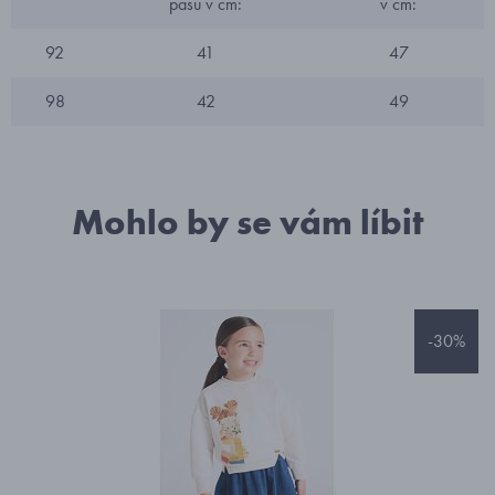
pasu v cm:
v cm:
92
41
47
98
42
49
Mohlo by se vám líbit
-30%