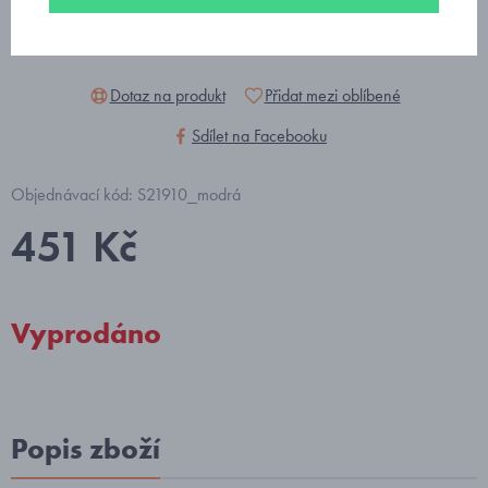
Dotaz na produkt
Přidat mezi oblíbené
Sdílet na Facebooku
Objednávací kód: S21910_modrá
451 Kč
Vyprodáno
Popis zboží