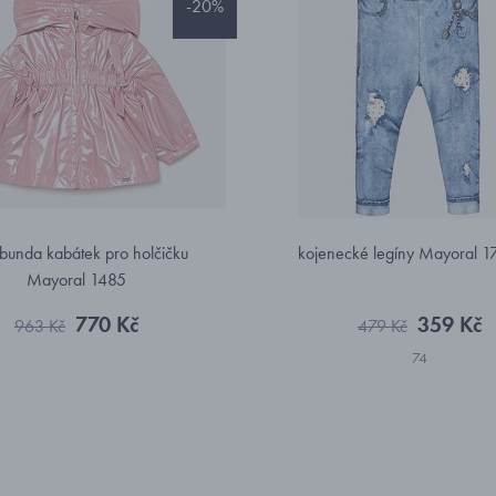
-20%
 bunda kabátek pro holčičku
kojenecké legíny Mayoral 
Mayoral 1485
770 Kč
359 Kč
963 Kč
479 Kč
74