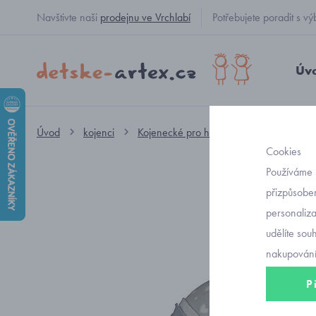
Navštivte naši
prodejnu ve Vrchlabí
Potřebujete poradit s
Úv
Úvod
kojenci
Kojenecké pro holčičky
kojenecké č
Cookies
Používáme 
přizpůsoben
personaliz
udělíte sou
nakupování
P