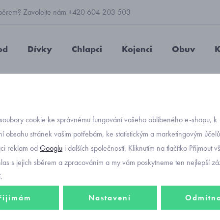
 výběrem? Zavolejte nám +420 604 203 503
od
Dívky
Chlapci
Kojenci
Obuv
K
epičky
bavlněné
nasazovací
převislá bavlněná puntíkatá 
soubory cookie ke správnému fungování vašeho oblíbeného e-shopu, k
Objednávací kód
převis
í obsahu stránek vašim potřebám, ke statistickým a marketingovým účel
-30%
aci reklam od
Googlu
i dalších společností. Kliknutím na tlačítko Přijmout 
čepice
hlas s jejich sběrem a zpracováním a my vám poskytneme ten nejlepší záž
.
233 Kč
řijímám
Nastavení
Odmítn
163 K