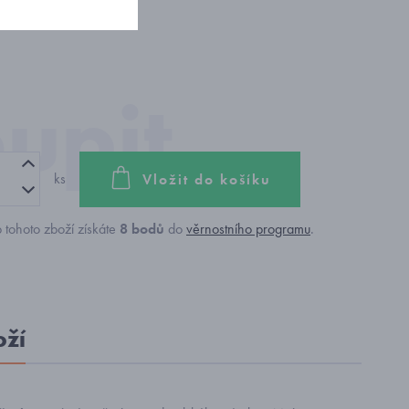
ks
Vložit do košíku
 tohoto zboží získáte
8
bodů
do
věrnostního programu
.
oží