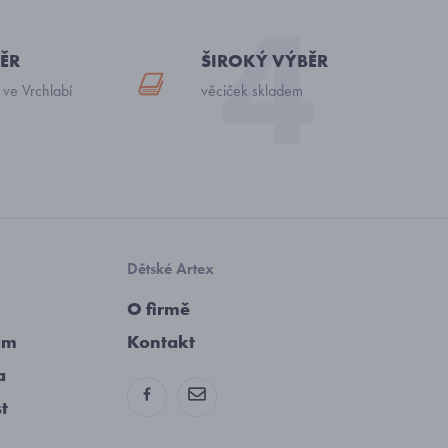
ĚR
ŠIROKÝ VÝBĚR
 ve Vrchlabí
věciček skladem
Dětské Artex
O firmě
am
Kontakt
a
st