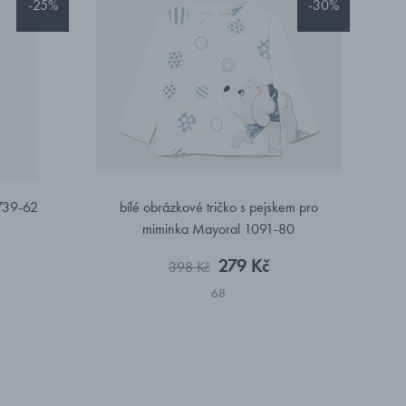
-25%
-30%
1739-62
bílé obrázkové tričko s pejskem pro
miminka Mayoral 1091-80
279 Kč
398 Kč
68