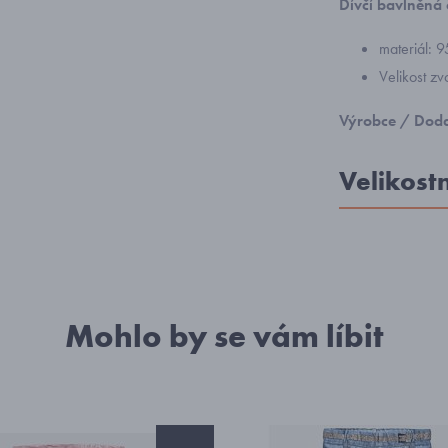
Dívčí bavlněná 
materiál: 
Velikost zv
Výrobce / Doda
Velikost
Mohlo by se vám líbit