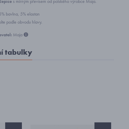
čepice
s mírným převisem od polského výrobce Maja.
95% bavlna, 5% elastan
olte podle obvodu hlavy.
vatel:
Maja
ní tabulky