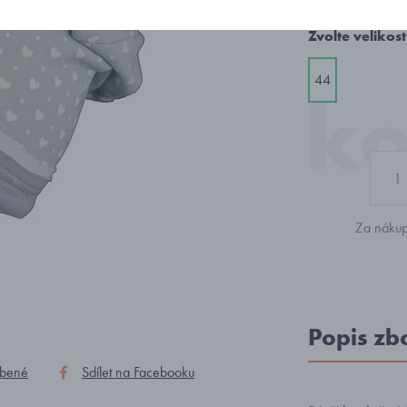
Zvolte velikost
44
Za nákup
Popis zb
íbené
Sdílet na Facebooku