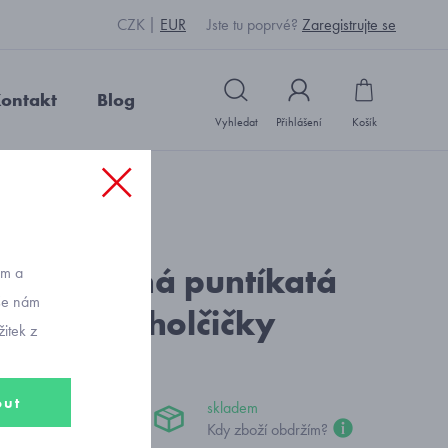
CZK
EUR
Jste tu poprvé?
Zaregistrujte se
ontakt
Blog
Vyhledat
Přihlášení
Košík
čepice pro malé holčičky
: J13910_šedobílá
lá bavlněná puntíkatá
ům a
vše nám
 pro malé holčičky
itek z
out
skladem
č
Kdy zboží obdržím?