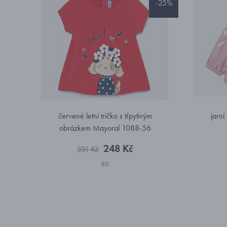
-25%
červené letní tričko s třpytivým
jarní
obrázkem Mayoral 1088-56
248 Kč
331 Kč
80