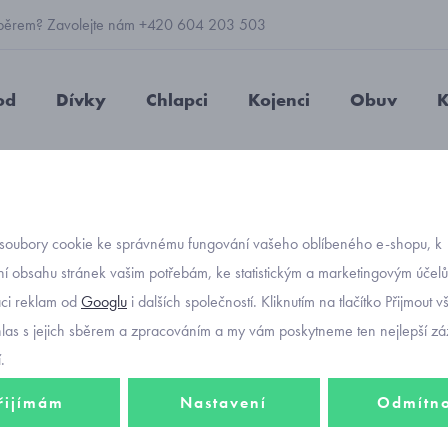
 výběrem? Zavolejte nám +420 604 203 503
od
Dívky
Chlapci
Kojenci
Obuv
K
chlapecké
Primigi 2887511 dětské celoroční boty gore-tex
soubory cookie ke správnému fungování vašeho oblíbeného e-shopu, k
Objednávací kó
Primig
í obsahu stránek vašim potřebám, ke statistickým a marketingovým účel
aci reklam od
Googlu
i dalších společností. Kliknutím na tlačítko Přijmout 
celoro
hlas s jejich sběrem a zpracováním a my vám poskytneme ten nejlepší záž
.
řijímám
Nastavení
Odmítn
1 683