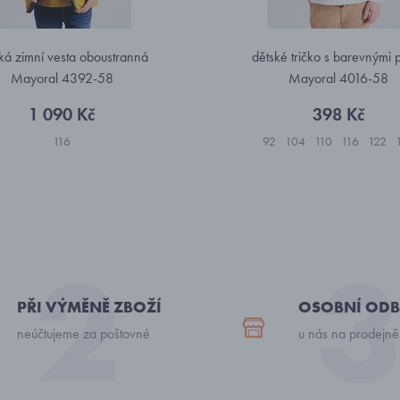
ká zimní vesta oboustranná
dětské tričko s barevnými 
Mayoral 4392-58
Mayoral 4016-58
1 090 Kč
398 Kč
116
92
104
110
116
122
PŘI VÝMĚNĚ ZBOŽÍ
OSOBNÍ ODB
neúčtujeme za poštovné
u nás na prodejně