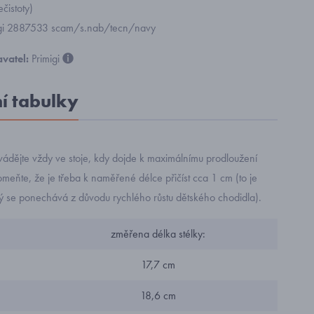
ečistoty)
migi 2887533 scam/s.nab/tecn/navy
vatel:
Primigi
ní tabulky
ádějte vždy ve stoje, kdy dojde k maximálnímu prodloužení
eňte, že je třeba k naměřené délce přičíst cca 1 cm (to je
rý se ponechává z důvodu rychlého růstu dětského chodidla).
změřena délka stélky:
17,7 cm
18,6 cm