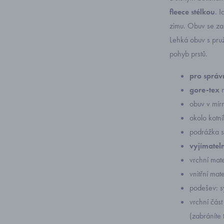
fleece stélkou
. 
zimu.
Obuv se zap
Lehká obuv s pru
pohyb prstů.
pro správn
gore-tex
obuv v mír
okolo kotn
podrážka se
vyjímateln
vrchní mater
vnitřní mater
podešev: s
vrchní čás
(zabráníte 