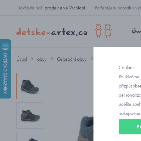
Navštivte naši
prodejnu ve Vrchlabí
Potřebujete poradit s
Úv
Úvod
obuv
Celoroční obuv
kotníkové GORE-TEX
Cookies
Používáme 
přizpůsoben
personaliz
udělíte sou
nakupování
P