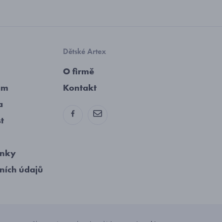
Dětské Artex
O firmě
am
Kontakt
a
st
ínky
ních údajů