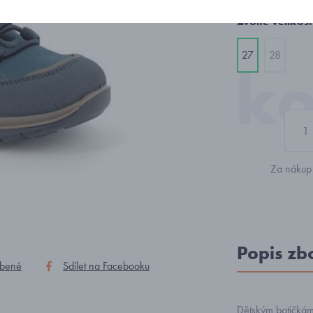
Zvolte velikost
27
28
Za nákup 
Popis zb
íbené
Sdílet na Facebooku
Dětským botičká