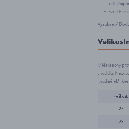
odstaňují n
vzor: Pri
Výrobce / Doda
Velikost
Měření nohy prov
chodidla. Nezapom
,,nadměrek", kte
velikost:
27
28