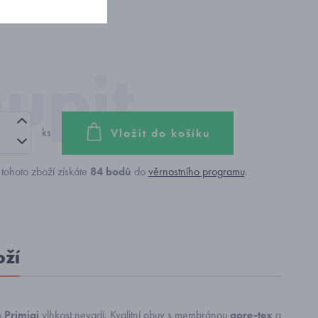
ks
Vložit do košíku
tohoto zboží získáte
84
bodů
do
věrnostního programu
.
oží
m
Primigi
vlhkost nevadí. Kvalitní obuv s membránou
gore-tex
a