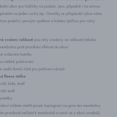
Ideální obuv pro holčičky na podzim, jaro, případně i na mírnou
ínáním na jeden suchý zip. Gumičky se přizpůsobí výšce nártu.
žnou podešví, pevným opatkem a kulatou špičkou pro volný
é zvolení velikosti
jsou míry uvedeny ve velikostní tabulce
membrána proti pronikání vlhkosti do obuvi
ně sníženém kotníku
íku měkké polstrování
 zadní tlumící částí pro pohlcení nárazů
á fleece stélka
iál: kůže, textil
iál: textil
yntetika
t obuvi můžete ošetřit pouze impregnací na gore-tex membrány
tím proniknutí nečistot k membráně a navíc se z obuvi snadněji