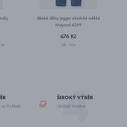
pruhy
dětské džíny jogger elastické měkké
Mayoral 4569
676 Kč
134
98
104
ĚR
ŠIROKÝ VÝBĚR
 ve Vrchlabí
věciček skladem