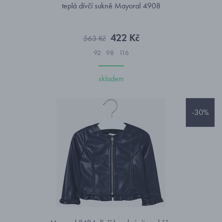
teplá dívčí sukně Mayoral 4908
422 Kč
563 Kč
92
98
116
skladem
-30%