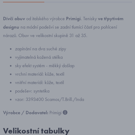
Dívčí obuv
od italského výrobce
Primigi
. Tenisky
ve třpytivém
designu
na módní podešvi se zadní tlumící částí pro pohlcení
nárazů. Obuv ve velikostní skupině 31 až 35.
zapínání
na dva suché zipy
vyjímatelná kožená stélka
sky efekt systém - měkký došlap
vrchní materiál: kůže, textil
vnitřní materiál: kůže, textil
podešev: syntetika
vzor: 3393400 Scamos/T.Brill./Inda
Výrobce / Dodavatel:
Primigi
Velikostní tabulky