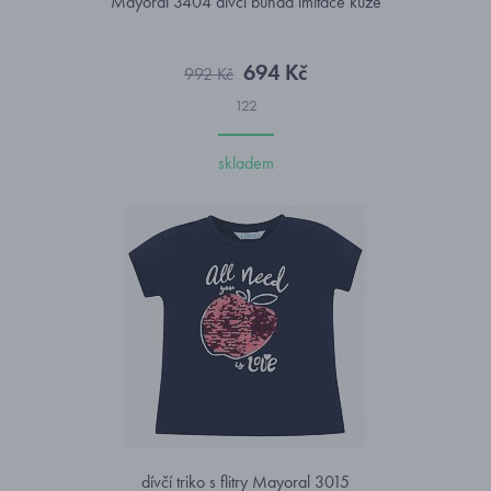
Mayoral 3404 dívčí bunda imitace kůže
694 Kč
992 Kč
122
skladem
dívčí triko s flitry Mayoral 3015