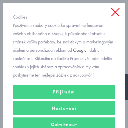
Cookies
Používáme soubory cookie ke správnému fungování
dívčí
vašeho oblíbeného e-shopu, k přizpůsobení obsahu
stránek vašim potřebám, ke statistickým a marketingovým
Primigi 3393400 dívčí módní
účelům a personalizaci reklam od
Googlu
i dalších
tenisky velikost 31 až 35
společností. Kliknutím na tlačítko Přijmout vše nám udělíte
souhlas s jejich sběrem a zpracováním a my vám
poskytneme ten nejlepší zážitek z nakupování.
-15%
Přijímám
Nastavení
Odmítnout