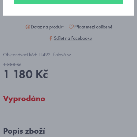
Dotaz na produkt
Přidat mezi oblíbené
Sdílet na Facebooku
Objednávací kód: L1492_fialová sv.
1 388 Kč
1 180 Kč
Vyprodáno
Popis zboží