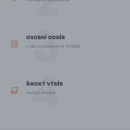
OSOBNÍ ODBĚR
u nás na prodejně ve Vrchlabí
ŠIROKÝ VÝBĚR
věciček skladem