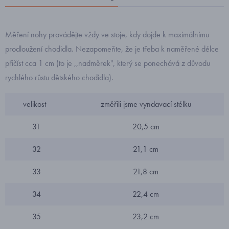
Měření nohy provádějte vždy ve stoje, kdy dojde k maximálnímu
prodloužení chodidla. Nezapomeňte, že je třeba k naměřené délce
přičíst cca 1 cm (to je ,,nadměrek", který se ponechává z důvodu
rychlého růstu dětského chodidla).
velikost
změřili jsme vyndavací stélku
31
20,5 cm
32
21,1 cm
33
21,8 cm
34
22,4 cm
35
23,2 cm