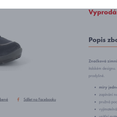
Vyprodá
Popis zb
Značková zimní 
italském designu.
prodyšné.
míry jedno
zapínání n
íbené
Sdílet na Facebooku
pružná pode
vyjímatelná
vnitřní mat