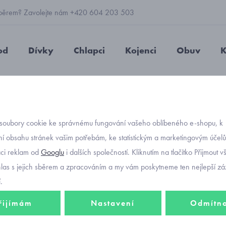
 výběrem? Zavolejte nám +420 604 203 503
od
Dívky
Chlapci
Kojenci
Obuv
K
 8383944 Gore-tex zimní boty pro holky
soubory cookie ke správnému fungování vašeho oblíbeného e-shopu, k
Objednávací kód
Primig
í obsahu stránek vašim potřebám, ke statistickým a marketingovým účel
-20%
aci reklam od
Googlu
i dalších společností. Kliknutím na tlačítko Přijmout 
zimní 
hlas s jejich sběrem a zpracováním a my vám poskytneme ten nejlepší záž
.
1 960 Kč
řijímám
Nastavení
Odmítn
1 568