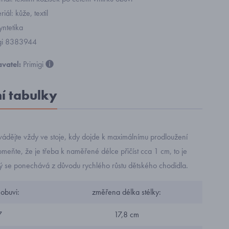
iál: kůže, textil
yntetika
igi 8383944
vatel:
Primigi
ní tabulky
ádějte vždy ve stoje, kdy dojde k maximálnímu prodloužení
eňte, že je třeba k naměřené délce přičíst cca 1 cm, to je
rý se ponechává z důvodu rychlého růstu dětského chodidla.
 obuvi:
změřena délka stélky:
7
17,8 cm