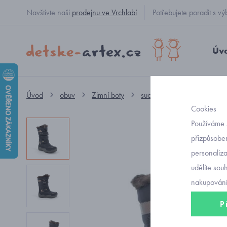
Navštivte naši
prodejnu ve Vrchlabí
Potřebujete poradit s
Úv
Úvod
obuv
Zimní boty
suchý zip dívčí
Primigi
Cookies
Používáme 
přizpůsoben
personaliz
udělíte sou
nakupování
P