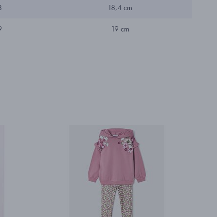
8
18,4 cm
9
19 cm