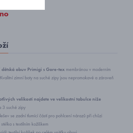
no
oží
dětská obuv Primigi s Gore-tex
membránou v moderním
 Kvalitní zimní boty na suché zipy jsou nepromokavé a zároveň
tlivých velikostí najdete ve velikostní tabulce níže
a 3 suché zipy
šev se zadní tlumící částí pro pohlcení nárazů při chůzi
 stélka s textilním kožíškem
eriál: textilní kožíšek po celém vnitřku obuvi