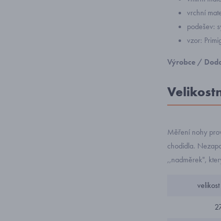
vrchní mater
podešev: s
vzor: Prim
Výrobce / Doda
Velikost
Měření nohy prov
chodidla. Nezapom
,,nadměrek", kte
velikost
2