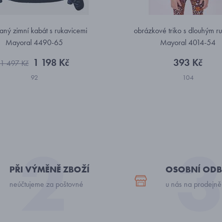
aný zimní kabát s rukavicemi
obrázkové triko s dlouhým 
Mayoral 4490-65
Mayoral 4014-54
1 198 Kč
393 Kč
1 497 Kč
92
104
PŘI VÝMĚNĚ ZBOŽÍ
OSOBNÍ ODB
neúčtujeme za poštovné
u nás na prodejně