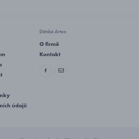
Dětské Artex
O firmě
am
Kontakt
a
st
ínky
ních údajů