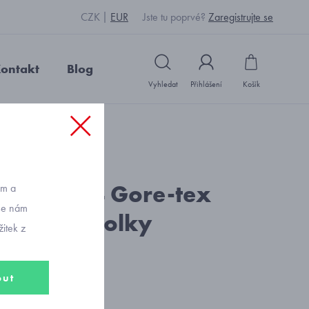
CZK
EUR
Jste tu poprvé?
Zaregistrujte se
ontakt
Blog
Vyhledat
Přihlášení
Košík
: P2611_modrá tm.
i 8383944 Gore-tex
ům a
vše nám
boty pro holky
itek z
out
 Kč