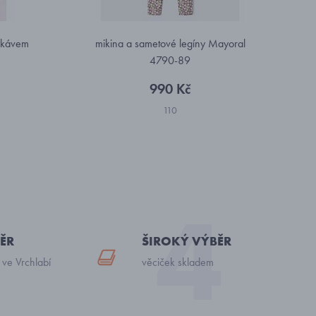
rukávem
mikina a sametové legíny Mayoral
4790-89
990 Kč
110
ĚR
ŠIROKÝ VÝBĚR
 ve Vrchlabí
věciček skladem