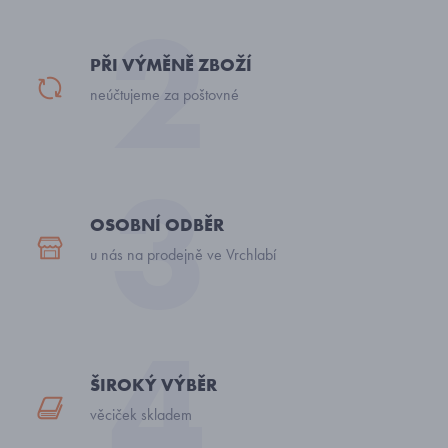
PŘI VÝMĚNĚ ZBOŽÍ
neúčtujeme za poštovné
OSOBNÍ ODBĚR
u nás na prodejně ve Vrchlabí
ŠIROKÝ VÝBĚR
věciček skladem