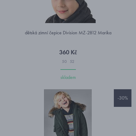
dětská zimní čepice Division MZ-2812 Marika
360 Kč
50
52
skladem
-30%