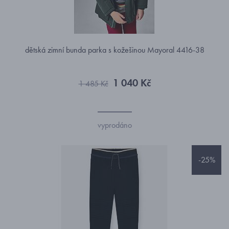
dětská zimní bunda parka s kožešinou Mayoral 4416-38
1 040 Kč
1 485 Kč
vyprodáno
-25%