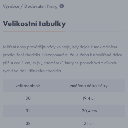
Výrobce / Dodavatel:
Primigi
Velikostní tabulky
Měření nohy provádějte vždy ve stoje, kdy dojde k maximálnímu
prodloužení chodidla. Nezapomeňte, že je třeba k naměřené délce
přičíst cca 1 cm, to je ,,nadměrek", který se ponechává z důvodu
rychlého růstu dětského chodidla.
velikost obuvi:
změřena délka stélky:
30
19,4 cm
31
20,4 cm
32
21 cm