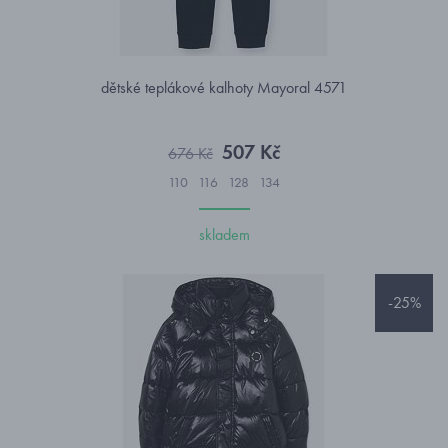
dětské teplákové kalhoty Mayoral 4571
507 Kč
676 Kč
110
116
128
134
skladem
-25%