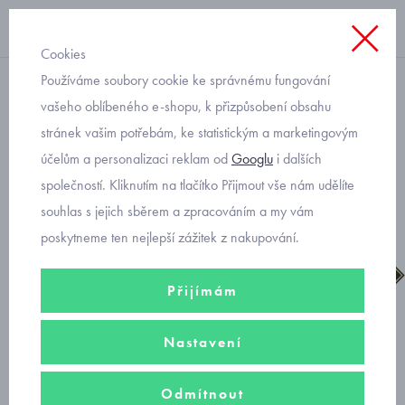
Cookies
Používáme soubory cookie ke správnému fungování
suchý zip chlapecké
vašeho oblíbeného e-shopu, k přizpůsobení obsahu
stránek vašim potřebám, ke statistickým a marketingovým
Primigi 8436300 zimní obuv
účelům a personalizaci reklam od
Googlu
i dalších
Gore-tex
společností. Kliknutím na tlačítko Přijmout vše nám udělíte
souhlas s jejich sběrem a zpracováním a my vám
poskytneme ten nejlepší zážitek z nakupování.
Přijímám
Nastavení
Odmítnout