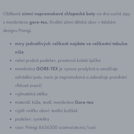
Oblíbené
zimní nepromokavé
chlapecké boty
na dva suché zipy
s membránou
gore-tex.
Kvalitní zimní dětská obuv v italském
designu Primigi.
míry jednotlivých velikostí najdete ve velikostní tabulce
níže
velmi pružná podešev, prostorná kulatá špička
membrána
GORE-TEX
je vysoce prodyšná a umožňuje
odvádění potu, navíc je nepromokavá a zabraňuje pronikání
vlhkosti zvenčí
vyjímatelná stélka
materiál: kůže, textil, membrána
Gore-tex
výplň vnitřku obuvi: textilní kožíšek
podešev: syntetika
vzor: Primigi 8436300 scamost.tecnic/cuoi