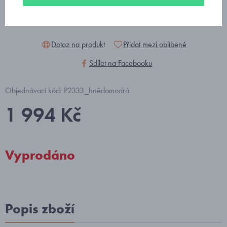
Dotaz na produkt
Přidat mezi oblíbené
Sdílet na Facebooku
Objednávací kód: P2333_hnědomodrá
1 994 Kč
Vyprodáno
Popis zboží