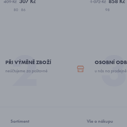
307 Kč
858 Kč
409 Kč
1 072 Kč
80
86
98
PŘI VÝMĚNĚ ZBOŽÍ
OSOBNÍ ODB
neúčtujeme za poštovné
u nás na prodejně
Sortiment
Vše o nákupu