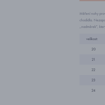
Měření nohy prov
chodidla. Nezapom
,,nadměrek", kte
velikost:
20
21
22
23
24