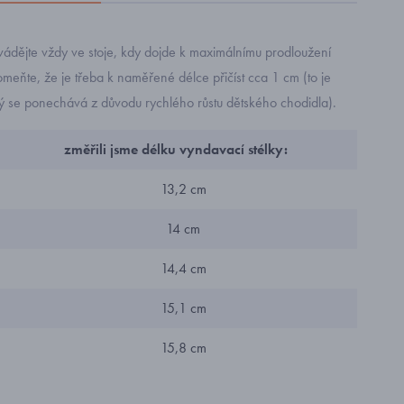
ádějte vždy ve stoje, kdy dojde k maximálnímu prodloužení
eňte, že je třeba k naměřené délce přičíst cca 1 cm (to je
rý se ponechává z důvodu rychlého růstu dětského chodidla).
změřili jsme délku vyndavací stélky:
13,2 cm
14 cm
14,4 cm
15,1 cm
15,8 cm