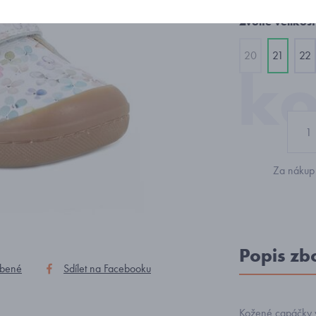
Zvolte velikost
20
21
22
Za nákup 
Popis zb
íbené
Sdílet na Facebooku
Kožené capáčky 