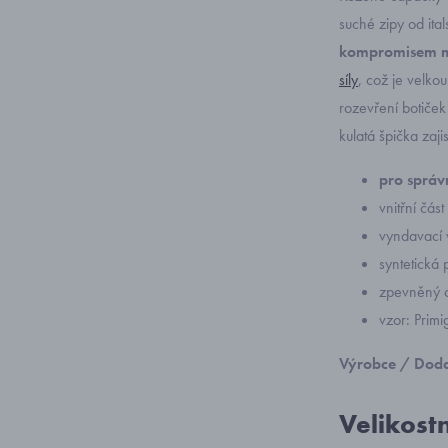
suché zipy od ita
kompromisem me
síly
, což je velko
rozevření botiče
kulatá špička zaji
pro správn
vnitřní čás
vyndavací 
syntetická
zpevněný o
vzor: Prim
Výrobce / Doda
Velikost