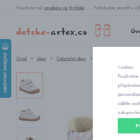
Navštivte naši
prodejnu ve Vrchlabí
Potřebujete poradit s
Úv
Úvod
obuv
Celoroční obuv
kotníkové na suchý zip
Cookies
Používáme 
přizpůsoben
personaliz
udělíte sou
nakupování
P