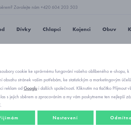
 výběrem? Zavolejte nám +420 604 203 503
od
Dívky
Chlapci
Kojenci
Obuv
K
dívčí
Primigi botičky pro první krůčky 7900077
soubory cookie ke správnému fungování vašeho oblíbeného e-shopu, k
Objednávací kód
Primig
í obsahu stránek vašim potřebám, ke statistickým a marketingovým účel
aci reklam od
Googlu
i dalších společností. Kliknutím na tlačítko Přijmout 
krůčk
hlas s jejich sběrem a zpracováním a my vám poskytneme ten nejlepší záž
.
řijímám
Nastavení
Odmítn
1 328