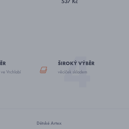
537 Kč
ĚR
ŠIROKÝ VÝBĚR
 ve Vrchlabí
věciček skladem
Dětské Artex