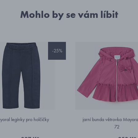
Mohlo by se vám líbit
-25%
oral legínky pro holčičky
jarní bunda větrovka Mayora
72