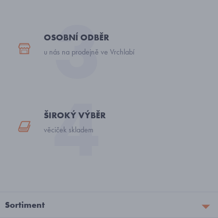
OSOBNÍ ODBĚR
u nás na prodejně ve Vrchlabí
ŠIROKÝ VÝBĚR
věciček skladem
Sortiment