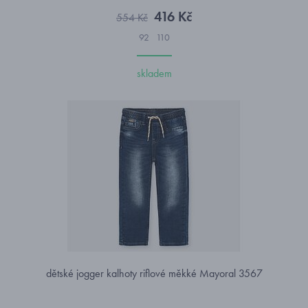
416 Kč
554 Kč
92
110
skladem
dětské jogger kalhoty riflové měkké Mayoral 3567