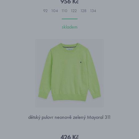
956 Kč
92
104
110
122
128
134
skladem
dětský pulovr neonově zelený Mayoral 311
426 Kč