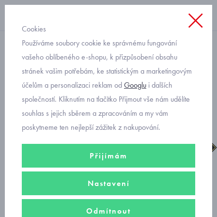
Cookies
Používáme soubory cookie ke správnému fungování
chlapecké
vašeho oblíbeného e-shopu, k přizpůsobení obsahu
stránek vašim potřebám, ke statistickým a marketingovým
Primigi dětské kotníkové
účelům a personalizaci reklam od
Googlu
i dalších
boty gore-tex 4854222
společností. Kliknutím na tlačítko Přijmout vše nám udělíte
souhlas s jejich sběrem a zpracováním a my vám
poskytneme ten nejlepší zážitek z nakupování.
Přijímám
Nastavení
Odmítnout