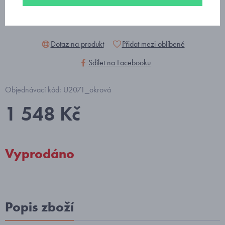
Dotaz na produkt
Přidat mezi oblíbené
Sdílet na Facebooku
Objednávací kód: U2071_okrová
1 548 Kč
Vyprodáno
Popis zboží