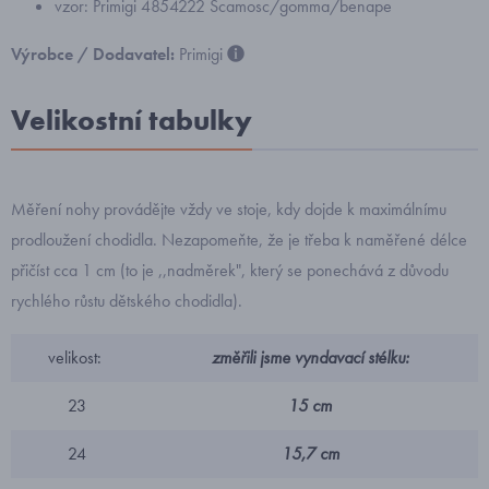
vzor: Primigi 4854222 Scamosc/gomma/benape
Výrobce / Dodavatel:
Primigi
Velikostní tabulky
Měření nohy provádějte vždy ve stoje, kdy dojde k maximálnímu
prodloužení chodidla. Nezapomeňte, že je třeba k naměřené délce
přičíst cca 1 cm (to je ,,nadměrek", který se ponechává z důvodu
rychlého růstu dětského chodidla).
velikost:
změřili jsme vyndavací stélku:
23
15 cm
24
15,7 cm