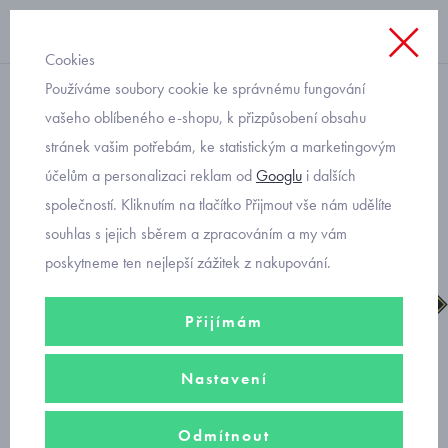
Cookies
Používáme soubory cookie ke správnému fungování
suchý zip dívčí
vašeho oblíbeného e-shopu, k přizpůsobení obsahu
stránek vašim potřebám, ke statistickým a marketingovým
Primigi dívčí zimní boty
účelům a personalizaci reklam od
Googlu
i dalších
gore-tex 6880300
společností. Kliknutím na tlačítko Přijmout vše nám udělíte
souhlas s jejich sběrem a zpracováním a my vám
poskytneme ten nejlepší zážitek z nakupování.
Přijímám
Nastavení
Odmítnout