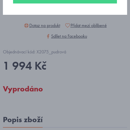
Dotaz na produkt
Přidat mezi oblíbené
Sdílet na Facebooku
Objednávací kód: X2075_pudrová
1 994 Kč
Vyprodáno
Popis zboží