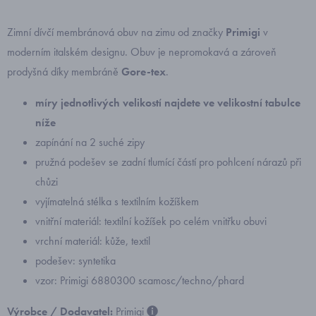
Zimní dívčí membránová obuv na zimu od značky
Primigi
v
moderním italském designu. Obuv je nepromokavá a zároveň
prodyšná díky membráně
Gore-tex
.
míry jednotlivých velikostí najdete ve velikostní tabulce
níže
zapínání na 2 suché zipy
pružná podešev se zadní tlumící částí pro pohlcení nárazů při
chůzi
vyjímatelná stélka s textilním kožíškem
vnitřní materiál: textilní kožíšek po celém vnitřku obuvi
vrchní materiál: kůže, textil
podešev: syntetika
vzor: Primigi 6880300 scamosc/techno/phard
Výrobce / Dodavatel:
Primigi