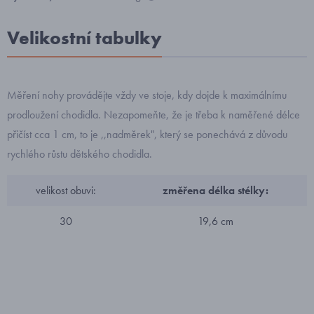
Velikostní tabulky
Měření nohy provádějte vždy ve stoje, kdy dojde k maximálnímu
prodloužení chodidla. Nezapomeňte, že je třeba k naměřené délce
přičíst cca 1 cm, to je ,,nadměrek", který se ponechává z důvodu
rychlého růstu dětského chodidla.
velikost obuvi:
změřena délka stélky:
30
19,6 cm