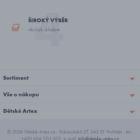
ŠIROKÝ VÝBĚR
věciček skladem
Sortiment
Vše o nákupu
Dětské Artex
© 2026 Dětské-Artex.cz - Krkonošská 27, 543 01 Vrchlabí - tel.:
+420 604 203 503, e-mail:
info@detske-artex.cz