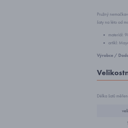
Pružný nemačkavý 
šaty na léto od 
materiál: 
artikl: Ma
Výrobce / Doda
Velikost
Délka šatů měře
vel