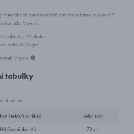
materiál a oblíbená černobílá kombinace barev, to jsou dívčí
módní značky Mayoral.
98% polyester, 2% elastan
yoral 6948-57 Negro
vatel:
Mayoral
ní tabulky
na od ramene.
ikost
česká/
španělská
délka šatů:
140
/španělská 140
73 cm