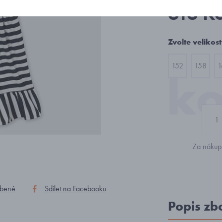
616 K
Zvolte velikost
152
158
1
Za nákup 
íbené
Sdílet na Facebooku
Popis zb