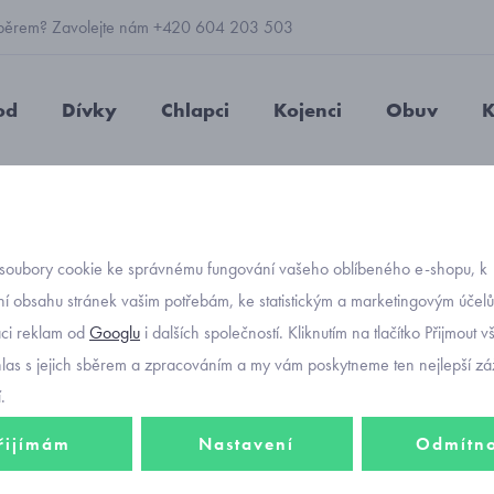
 výběrem? Zavolejte nám +420 604 203 503
od
Dívky
Chlapci
Kojenci
Obuv
K
včí šaty Mayoral 6948
soubory cookie ke správnému fungování vašeho oblíbeného e-shopu, k
Objednávací kód
pruhov
í obsahu stránek vašim potřebám, ke statistickým a marketingovým účel
-20%
aci reklam od
Googlu
i dalších společností. Kliknutím na tlačítko Přijmout 
Mayor
hlas s jejich sběrem a zpracováním a my vám poskytneme ten nejlepší záž
.
řijímám
Nastavení
Odmítn
Dívčí letní šaty 
770 Kč