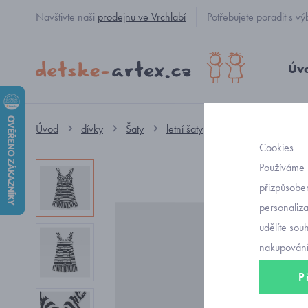
Navštivte naši
prodejnu ve Vrchlabí
Potřebujete poradit s
Úv
Úvod
dívky
Šaty
letní šaty
pruhované letní dí
Cookies
Používáme 
přizpůsoben
personaliz
udělíte sou
nakupování
P