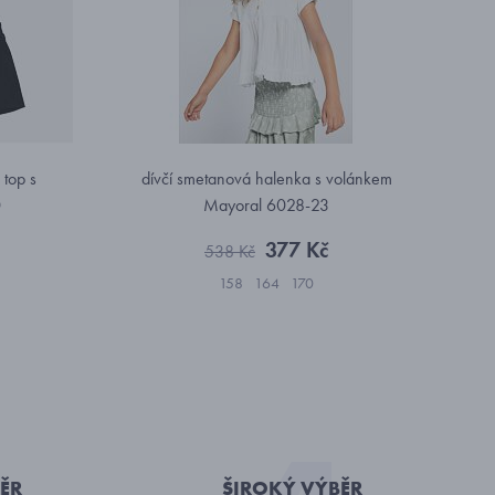
 top s
dívčí smetanová halenka s volánkem
0
Mayoral 6028-23
377 Kč
538 Kč
158
164
170
ĚR
ŠIROKÝ VÝBĚR