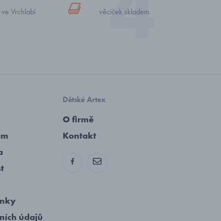
 ve Vrchlabí
věciček skladem
Dětské Artex
O firmě
am
Kontakt
a
st
ínky
ních údajů