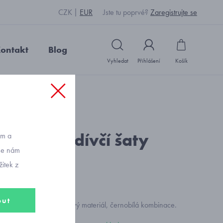
CZK
EUR
Jste tu poprvé?
Zaregistrujte se
ontakt
Blog
Vyhledat
Přihlášení
Košík
: P14144_černobílá
ané letní dívčí šaty
ům a
vše nám
al 6948
itek z
out
Mayoral, pružný nemačkavý materiál, černobílá kombinace.