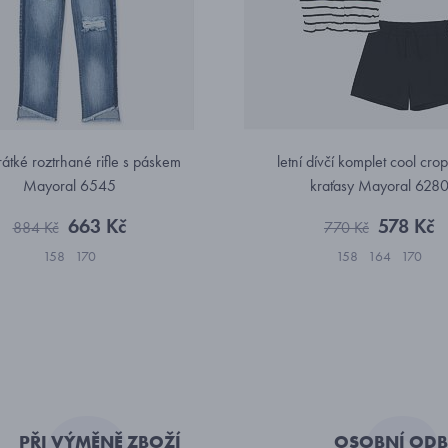
rátké roztrhané rifle s páskem
letní dívčí komplet cool crop
Mayoral 6545
kraťasy Mayoral 628
663 Kč
578 Kč
884 Kč
770 Kč
158
170
158
164
170
PŘI VÝMĚNĚ ZBOŽÍ
OSOBNÍ ODB