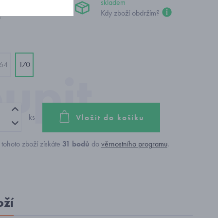
skladem
č
Kdy zboží obdržím?
64
170
ks
Vložit do košíku
tohoto zboží získáte
31
bodů
do
věrnostního programu
.
oží