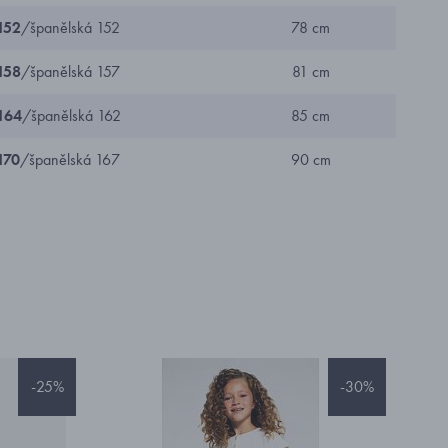
152
/španělská 152
78 cm
158
/španělská 157
81 cm
164
/španělská 162
85 cm
170
/španělská 167
90 cm
-25%
-30%