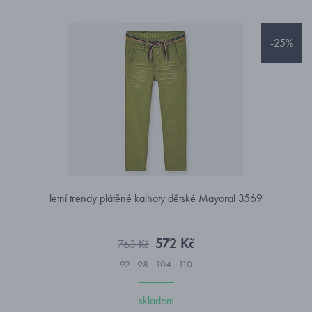
-25%
letní trendy plátěné kalhoty dětské Mayoral 3569
572 Kč
763 Kč
92
98
104
110
skladem