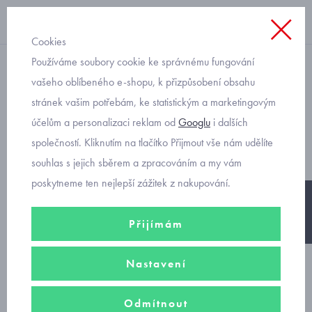
Cookies
Používáme soubory cookie ke správnému fungování
Svetry
vašeho oblíbeného e-shopu, k přizpůsobení obsahu
stránek vašim potřebám, ke statistickým a marketingovým
pulovr pro chlapečky
účelům a personalizaci reklam od
Googlu
i dalších
Mayoral 2379
společností. Kliknutím na tlačítko Přijmout vše nám udělíte
souhlas s jejich sběrem a zpracováním a my vám
poskytneme ten nejlepší zážitek z nakupování.
-30%
Přijímám
Nastavení
Odmítnout