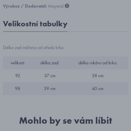
Výrobce / Dodavatel:
Mayoral
Velikostní tabulky
Délka zad měřena od středu krku:
velikost:
délka zad:
délka rukávu od krku:
92
37 cm
38 cm
98
39 cm
40 cm
Mohlo by se vám líbit