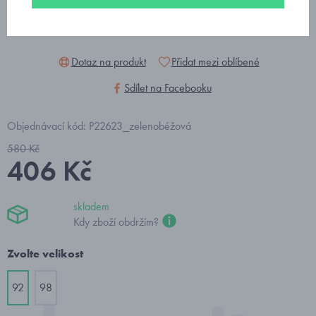
Dotaz na produkt
Přidat mezi oblíbené
Sdílet na Facebooku
Objednávací kód: P22623_zelenobéžová
580 Kč
406 Kč
skladem
Kdy zboží obdržím?
Zvolte velikost
92
98